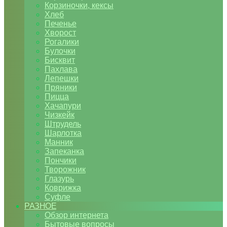
Корзиночки, кексы
Хлеб
Печенье
Хворост
Рогалики
Булочки
Бисквит
Пахлава
Лепешки
Пряники
Пицца
Хачапури
Чизкейк
Штрудель
Шарлотка
Манник
Запеканка
Пончики
Творожник
Глазурь
Коврижка
Суфле
РАЗНОЕ
Обзор интернета
Бытовые вопросы