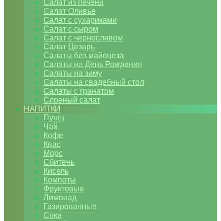
Салат из печени
Салат Оливье
Салат с сухариками
Салат с сыром
Салат с черносливом
Салат Цезарь
Салаты без майонеза
Салаты на День Рождения
Салаты на зиму
Салаты на свадебный стол
Салаты с гранатом
Слоеный салат
НАПИТКИ
Пунш
Чай
Кофе
Квас
Морс
Сбитень
Кисель
Компоты
Фруктовые
Лимонад
Газированные
Соки