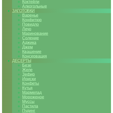
Коктейли
Алкогольные
ЗАГОТОВКИ
Варенье
Конфитюр
Повидло
Лечо
Маринование
Соление
Аджика
Джем
Квашение
Консервация
ДЕСЕРТЫ
Безе
Желе
Зефир
Ириски
Конфеты
Кутья
Мармелад
Мороженое
Муссы
Пастила
Пудинг