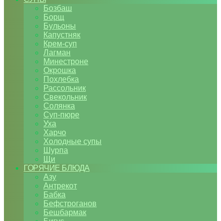
Бозбаш
Борщ
Бульоны
Капустняк
Крем-суп
Лагман
Минестроне
Окрошка
Похлебка
Рассольник
Свекольник
Солянка
Суп-пюре
Уха
Харчо
Холодные супы
Шурпа
Щи
ГОРЯЧИЕ БЛЮДА
Азу
Антрекот
Бабка
Бефстроганов
Бешбармак