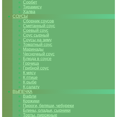
Сорбет
Тирамису
Халва
СОУСЫ
Сборник соусов
Сметанный соус
Соевый соус
Соус сырный
Соусы на зиму
Томатный соус
Маринады
Чесночный соус
Блюда в соусе
Горчица
Грибной соус
К мясу
К птице
К рыбе
К салату
ВЫПЕЧКА
Вафли
Коржики
Пироги, беляши, чебуреки
Блины, оладьи, сырники
Торты, пирожные