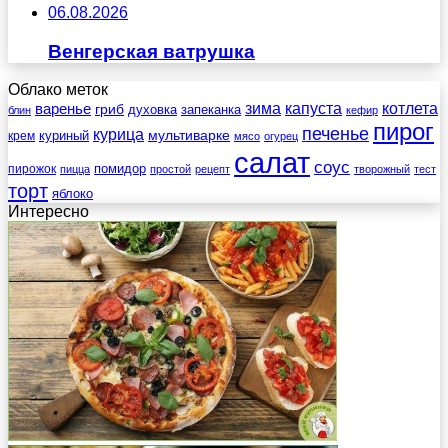
06.08.2026
Венгерская ватрушка
Облако меток
зима
котлета
варенье
капуста
гриб
духовка
запеканка
блин
кефир
пирог
печенье
курица
мультиварке
куриный
крем
мясо
огурец
салат
соус
помидор
пирожок
пицца
простой
рецепт
творожный
тест
торт
яблоко
Интересно