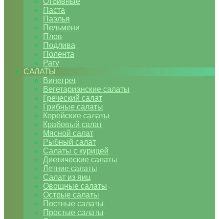
Отбивные
Паста
Паэлья
Пельмени
Плов
Подлива
Полента
Рагу
САЛАТЫ
Винегрет
Вегетарианские салаты
Греческий салат
Грибные салаты
Корейские салаты
Крабовый салат
Мясной салат
Рыбный салат
Салаты с курицей
Диетические салаты
Летние салаты
Салат из яиц
Овощные салаты
Острые салаты
Постные салаты
Простые салаты