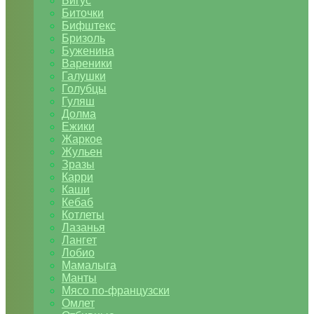
Бигус
Биточки
Бифштекс
Бризоль
Буженина
Вареники
Галушки
Голубцы
Гуляш
Долма
Ежики
Жаркое
Жульен
Зразы
Карри
Каши
Кебаб
Котлеты
Лазанья
Лангет
Лобио
Мамалыга
Манты
Мясо по-французски
Омлет