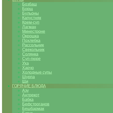
Бозбаш
Борщ
Бульоны
Капустняк
Крем-суп
Лагман
Минестроне
Окрошка
Похлебка
Рассольник
Свекольник
Солянка
Суп-пюре
Уха
Харчо
Холодные супы
Шурпа
Щи
ГОРЯЧИЕ БЛЮДА
Азу
Антрекот
Бабка
Бефстроганов
Бешбармак