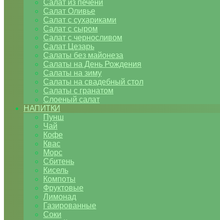
Салат из печени
Салат Оливье
Салат с сухариками
Салат с сыром
Салат с черносливом
Салат Цезарь
Салаты без майонеза
Салаты на День Рождения
Салаты на зиму
Салаты на свадебный стол
Салаты с гранатом
Слоеный салат
НАПИТКИ
Пунш
Чай
Кофе
Квас
Морс
Сбитень
Кисель
Компоты
Фруктовые
Лимонад
Газированные
Соки