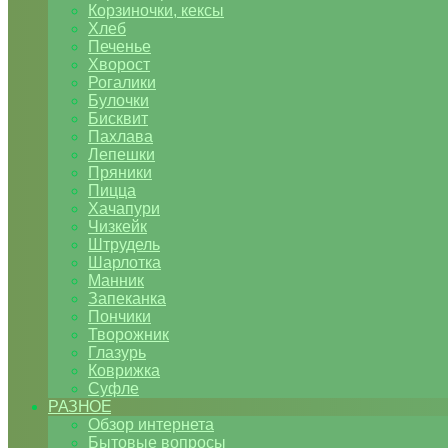
Корзиночки, кексы
Хлеб
Печенье
Хворост
Рогалики
Булочки
Бисквит
Пахлава
Лепешки
Пряники
Пицца
Хачапури
Чизкейк
Штрудель
Шарлотка
Манник
Запеканка
Пончики
Творожник
Глазурь
Коврижка
Суфле
РАЗНОЕ
Обзор интернета
Бытовые вопросы