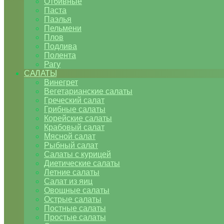
Отбивные
Паста
Паэлья
Пельмени
Плов
Подлива
Полента
Рагу
САЛАТЫ
Винегрет
Вегетарианские салаты
Греческий салат
Грибные салаты
Корейские салаты
Крабовый салат
Мясной салат
Рыбный салат
Салаты с курицей
Диетические салаты
Летние салаты
Салат из яиц
Овощные салаты
Острые салаты
Постные салаты
Простые салаты