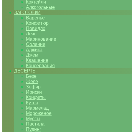
Коктейли
Алкогольные
ЗАГОТОВКИ
Варенье
Конфитюр
Повидло
Лечо
Маринование
Соление
Аджика
Джем
Квашение
Консервация
ДЕСЕРТЫ
Безе
Желе
Зефир
Ириски
Конфеты
Кутья
Мармелад
Мороженое
Муссы
Пастила
Пудинг