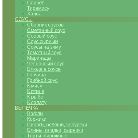
Сорбет
Тирамису
Халва
СОУСЫ
Сборник соусов
Сметанный соус
Соевый соус
Соус сырный
Соусы на зиму
Томатный соус
Маринады
Чесночный соус
Блюда в соусе
Горчица
Грибной соус
К мясу
К птице
К рыбе
К салату
ВЫПЕЧКА
Вафли
Коржики
Пироги, беляши, чебуреки
Блины, оладьи, сырники
Торты, пирожные