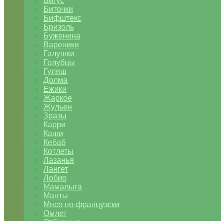
Бигус
Биточки
Бифштекс
Бризоль
Буженина
Вареники
Галушки
Голубцы
Гуляш
Долма
Ежики
Жаркое
Жульен
Зразы
Карри
Каши
Кебаб
Котлеты
Лазанья
Лангет
Лобио
Мамалыга
Манты
Мясо по-французски
Омлет