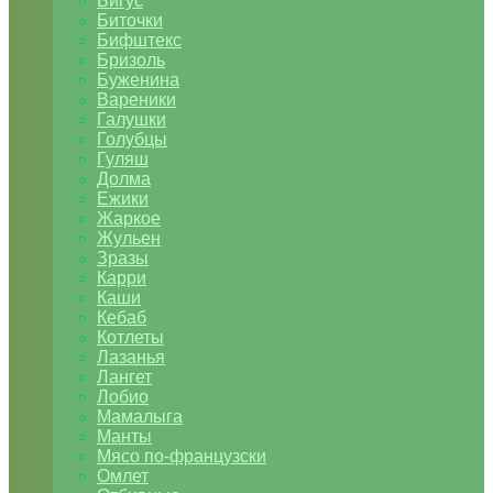
Бигус
Биточки
Бифштекс
Бризоль
Буженина
Вареники
Галушки
Голубцы
Гуляш
Долма
Ежики
Жаркое
Жульен
Зразы
Карри
Каши
Кебаб
Котлеты
Лазанья
Лангет
Лобио
Мамалыга
Манты
Мясо по-французски
Омлет