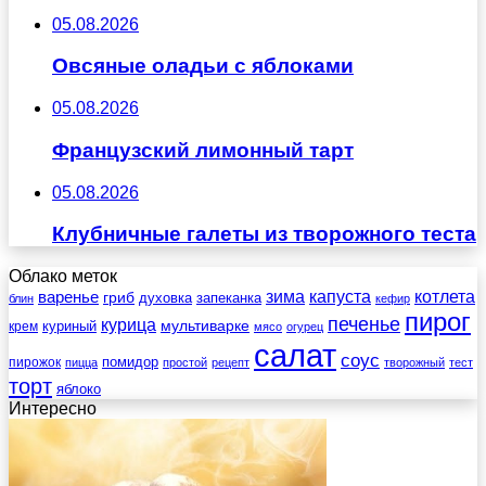
05.08.2026
Овсяные оладьи с яблоками
05.08.2026
Французский лимонный тарт
05.08.2026
Клубничные галеты из творожного теста
Облако меток
зима
котлета
варенье
капуста
гриб
духовка
запеканка
блин
кефир
пирог
печенье
курица
мультиварке
куриный
крем
мясо
огурец
салат
соус
помидор
пирожок
пицца
простой
рецепт
творожный
тест
торт
яблоко
Интересно