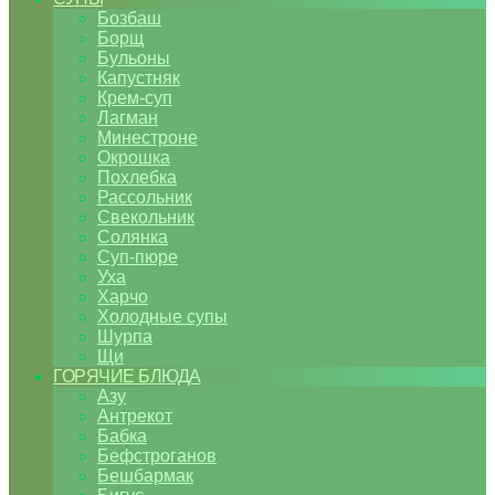
Бозбаш
Борщ
Бульоны
Капустняк
Крем-суп
Лагман
Минестроне
Окрошка
Похлебка
Рассольник
Свекольник
Солянка
Суп-пюре
Уха
Харчо
Холодные супы
Шурпа
Щи
ГОРЯЧИЕ БЛЮДА
Азу
Антрекот
Бабка
Бефстроганов
Бешбармак