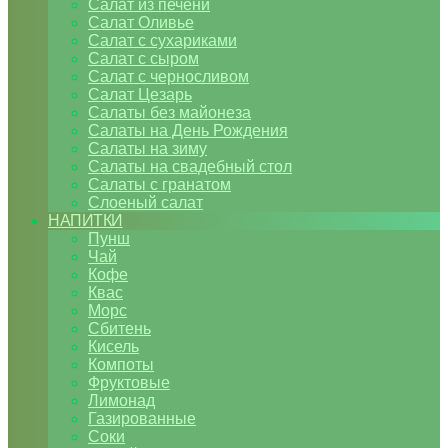
Салат из печени
Салат Оливье
Салат с сухариками
Салат с сыром
Салат с черносливом
Салат Цезарь
Салаты без майонеза
Салаты на День Рождения
Салаты на зиму
Салаты на свадебный стол
Салаты с гранатом
Слоеный салат
НАПИТКИ
Пунш
Чай
Кофе
Квас
Морс
Сбитень
Кисель
Компоты
Фруктовые
Лимонад
Газированные
Соки