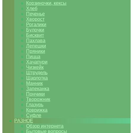
Корзиночки, кексы
Хлеб
Печенье
Хворост
Рогалики
Булочки
Бисквит
Пахлава
Лепешки
Пряники
Пицца
Хачапури
Чизкейк
Штрудель
Шарлотка
Манник
Запеканка
Пончики
Творожник
Глазурь
Коврижка
Суфле
РАЗНОЕ
Обзор интернета
Бытовые вопросы