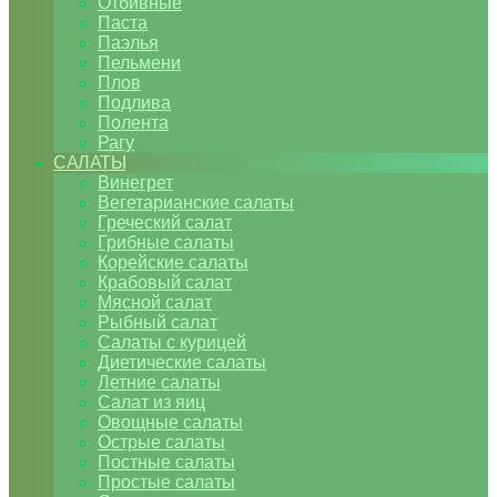
Отбивные
Паста
Паэлья
Пельмени
Плов
Подлива
Полента
Рагу
САЛАТЫ
Винегрет
Вегетарианские салаты
Греческий салат
Грибные салаты
Корейские салаты
Крабовый салат
Мясной салат
Рыбный салат
Салаты с курицей
Диетические салаты
Летние салаты
Салат из яиц
Овощные салаты
Острые салаты
Постные салаты
Простые салаты