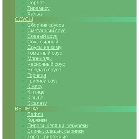
Сорбет
Тирамису
Халва
СОУСЫ
Сборник соусов
Сметанный соус
Соевый соус
Соус сырный
Соусы на зиму
Томатный соус
Маринады
Чесночный соус
Блюда в соусе
Горчица
Грибной соус
К мясу
К птице
К рыбе
К салату
ВЫПЕЧКА
Вафли
Коржики
Пироги, беляши, чебуреки
Блины, оладьи, сырники
Торты, пирожные