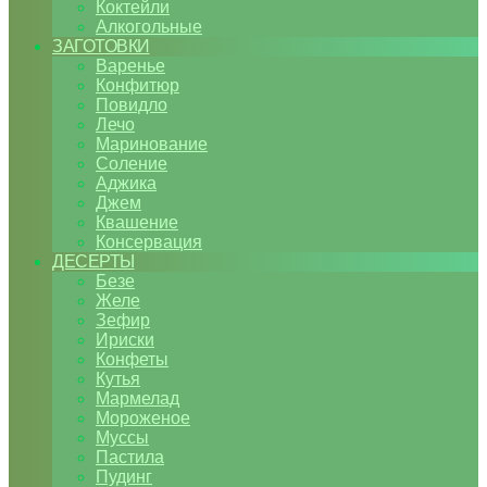
Коктейли
Алкогольные
ЗАГОТОВКИ
Варенье
Конфитюр
Повидло
Лечо
Маринование
Соление
Аджика
Джем
Квашение
Консервация
ДЕСЕРТЫ
Безе
Желе
Зефир
Ириски
Конфеты
Кутья
Мармелад
Мороженое
Муссы
Пастила
Пудинг