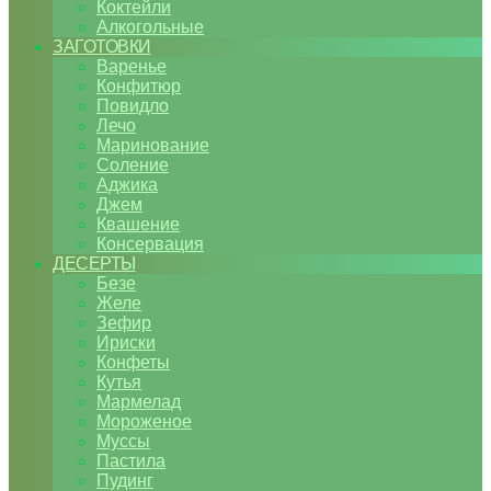
Коктейли
Алкогольные
ЗАГОТОВКИ
Варенье
Конфитюр
Повидло
Лечо
Маринование
Соление
Аджика
Джем
Квашение
Консервация
ДЕСЕРТЫ
Безе
Желе
Зефир
Ириски
Конфеты
Кутья
Мармелад
Мороженое
Муссы
Пастила
Пудинг