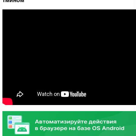
тмином