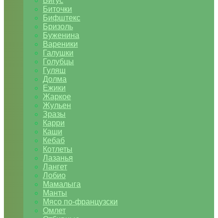
Бигус
Биточки
Бифштекс
Бризоль
Буженина
Вареники
Галушки
Голубцы
Гуляш
Долма
Ежики
Жаркое
Жульен
Зразы
Карри
Каши
Кебаб
Котлеты
Лазанья
Лангет
Лобио
Мамалыга
Манты
Мясо по-французски
Омлет