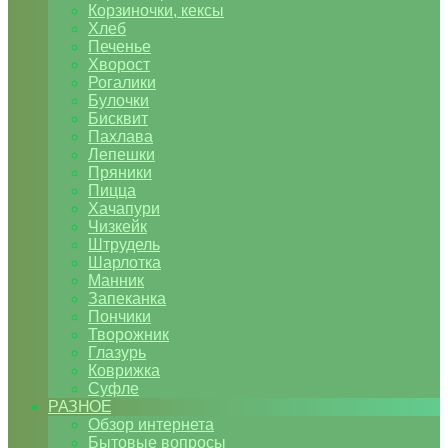
Корзиночки, кексы
Хлеб
Печенье
Хворост
Рогалики
Булочки
Бисквит
Пахлава
Лепешки
Пряники
Пицца
Хачапури
Чизкейк
Штрудель
Шарлотка
Манник
Запеканка
Пончики
Творожник
Глазурь
Коврижка
Суфле
РАЗНОЕ
Обзор интернета
Бытовые вопросы