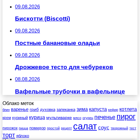
09.08.2026
Бискотти (Biscotti)
09.08.2026
Постные банановые оладьи
09.08.2026
Дрожжевое тесто для чебуреков
08.08.2026
Вафельные трубочки в вафельнице
Облако меток
зима
котлета
варенье
капуста
гриб
духовка
запеканка
блин
кефир
пирог
печенье
курица
мультиварке
куриный
крем
мясо
огурец
салат
соус
помидор
пирожок
пицца
простой
рецепт
творожный
тест
торт
яблоко