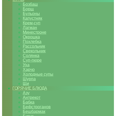
Бозбаш
Борщ
Бульоны
Капустняк
Крем-суп
Лагман
Минестроне
Окрошка
Похлебка
Рассольник
Свекольник
Солянка
Суп-пюре
Уха
Харчо
Холодные супы
Шурпа
Щи
ГОРЯЧИЕ БЛЮДА
Азу
Антрекот
Бабка
Бефстроганов
Бешбармак