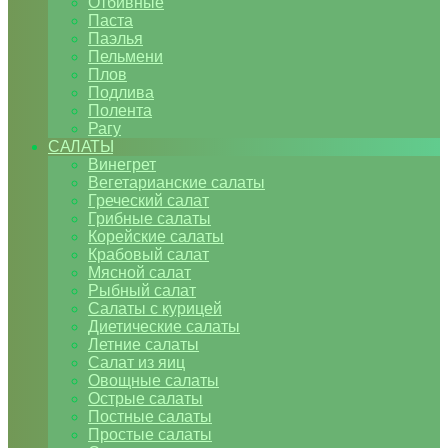
Отбивные
Паста
Паэлья
Пельмени
Плов
Подлива
Полента
Рагу
САЛАТЫ
Винегрет
Вегетарианские салаты
Греческий салат
Грибные салаты
Корейские салаты
Крабовый салат
Мясной салат
Рыбный салат
Салаты с курицей
Диетические салаты
Летние салаты
Салат из яиц
Овощные салаты
Острые салаты
Постные салаты
Простые салаты