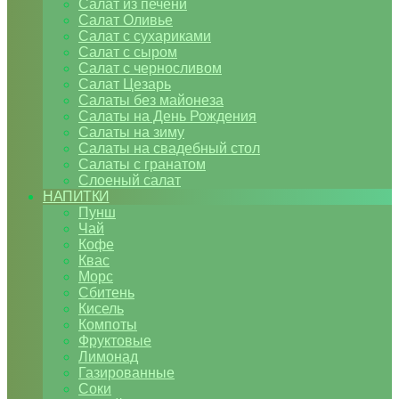
Салат из печени
Салат Оливье
Салат с сухариками
Салат с сыром
Салат с черносливом
Салат Цезарь
Салаты без майонеза
Салаты на День Рождения
Салаты на зиму
Салаты на свадебный стол
Салаты с гранатом
Слоеный салат
НАПИТКИ
Пунш
Чай
Кофе
Квас
Морс
Сбитень
Кисель
Компоты
Фруктовые
Лимонад
Газированные
Соки