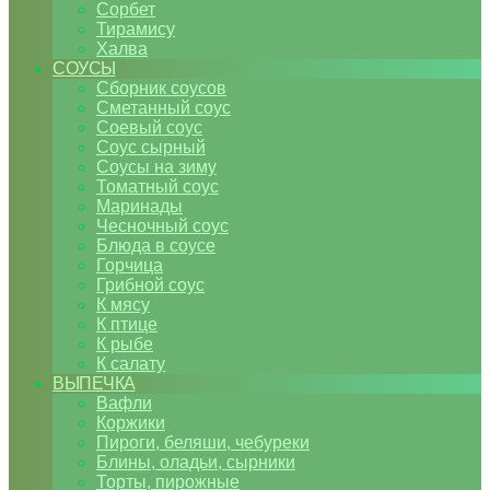
Сорбет
Тирамису
Халва
СОУСЫ
Сборник соусов
Сметанный соус
Соевый соус
Соус сырный
Соусы на зиму
Томатный соус
Маринады
Чесночный соус
Блюда в соусе
Горчица
Грибной соус
К мясу
К птице
К рыбе
К салату
ВЫПЕЧКА
Вафли
Коржики
Пироги, беляши, чебуреки
Блины, оладьи, сырники
Торты, пирожные