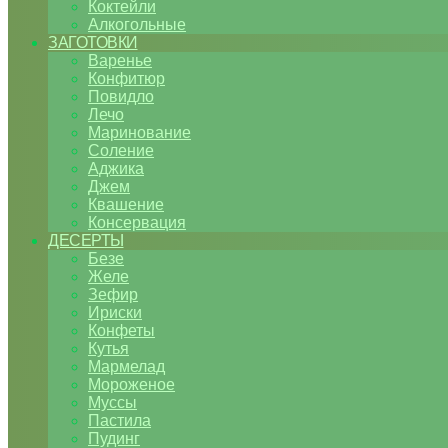
Коктейли
Алкогольные
ЗАГОТОВКИ
Варенье
Конфитюр
Повидло
Лечо
Маринование
Соление
Аджика
Джем
Квашение
Консервация
ДЕСЕРТЫ
Безе
Желе
Зефир
Ириски
Конфеты
Кутья
Мармелад
Мороженое
Муссы
Пастила
Пудинг