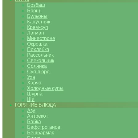
Бозбаш
Борщ
Бульоны
Капустняк
Крем-суп
Лагман
Минестроне
Окрошка
Похлебка
Рассольник
Свекольник
Солянка
Суп-пюре
Уха
Харчо
Холодные супы
Шурпа
Щи
ГОРЯЧИЕ БЛЮДА
Азу
Антрекот
Бабка
Бефстроганов
Бешбармак