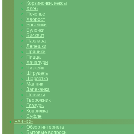
Корзиночки, кексы
Хлеб
Печенье
Хворост
Рогалики
Булочки
Бисквит
Пахлава
Лепешки
Пряники
Пицца
Хачапури
Чизкейк
Штрудель
Шарлотка
Манник
Запеканка
Пончики
Творожник
Глазурь
Коврижка
Суфле
РАЗНОЕ
Обзор интернета
Бытовые вопросы