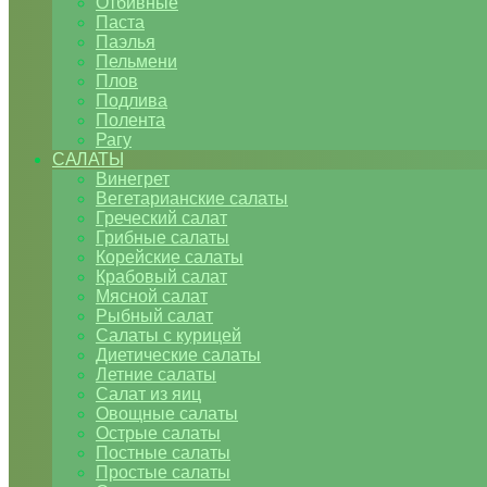
Отбивные
Паста
Паэлья
Пельмени
Плов
Подлива
Полента
Рагу
САЛАТЫ
Винегрет
Вегетарианские салаты
Греческий салат
Грибные салаты
Корейские салаты
Крабовый салат
Мясной салат
Рыбный салат
Салаты с курицей
Диетические салаты
Летние салаты
Салат из яиц
Овощные салаты
Острые салаты
Постные салаты
Простые салаты