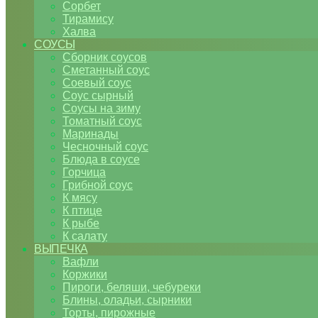
Сорбет
Тирамису
Халва
СОУСЫ
Сборник соусов
Сметанный соус
Соевый соус
Соус сырный
Соусы на зиму
Томатный соус
Маринады
Чесночный соус
Блюда в соусе
Горчица
Грибной соус
К мясу
К птице
К рыбе
К салату
ВЫПЕЧКА
Вафли
Коржики
Пироги, беляши, чебуреки
Блины, оладьи, сырники
Торты, пирожные