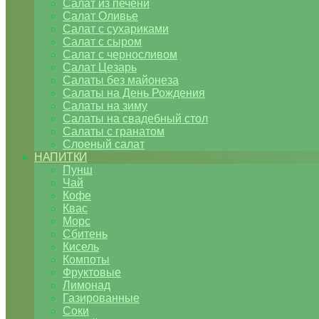
Салат из печени
Салат Оливье
Салат с сухариками
Салат с сыром
Салат с черносливом
Салат Цезарь
Салаты без майонеза
Салаты на День Рождения
Салаты на зиму
Салаты на свадебный стол
Салаты с гранатом
Слоеный салат
НАПИТКИ
Пунш
Чай
Кофе
Квас
Морс
Сбитень
Кисель
Компоты
Фруктовые
Лимонад
Газированные
Соки