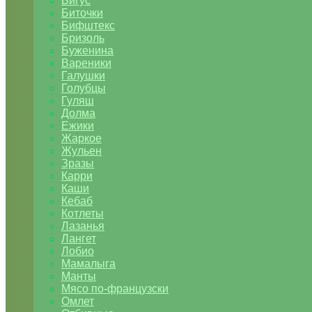
Бигус
Биточки
Бифштекс
Бризоль
Буженина
Вареники
Галушки
Голубцы
Гуляш
Долма
Ежики
Жаркое
Жульен
Зразы
Карри
Каши
Кебаб
Котлеты
Лазанья
Лангет
Лобио
Мамалыга
Манты
Мясо по-французски
Омлет