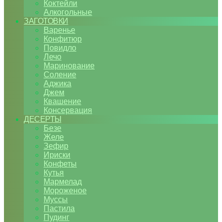
Коктейли
Алкогольные
ЗАГОТОВКИ
Варенье
Конфитюр
Повидло
Лечо
Маринование
Соление
Аджика
Джем
Квашение
Консервация
ДЕСЕРТЫ
Безе
Желе
Зефир
Ириски
Конфеты
Кутья
Мармелад
Мороженое
Муссы
Пастила
Пудинг