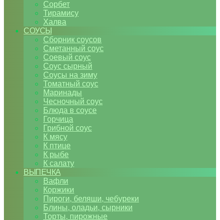
Сорбет
Тирамису
Халва
СОУСЫ
Сборник соусов
Сметанный соус
Соевый соус
Соус сырный
Соусы на зиму
Томатный соус
Маринады
Чесночный соус
Блюда в соусе
Горчица
Грибной соус
К мясу
К птице
К рыбе
К салату
ВЫПЕЧКА
Вафли
Коржики
Пироги, беляши, чебуреки
Блины, оладьи, сырники
Торты, пирожные