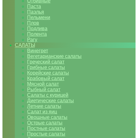
Отбивные
Паста
Паэлья
Пельмени
Плов
Подлива
Полента
Рагу
САЛАТЫ
Винегрет
Вегетарианские салаты
Греческий салат
Грибные салаты
Корейские салаты
Крабовый салат
Мясной салат
Рыбный салат
Салаты с курицей
Диетические салаты
Летние салаты
Салат из яиц
Овощные салаты
Острые салаты
Постные салаты
Простые салаты