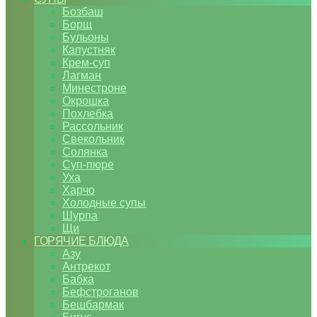
Бозбаш
Борщ
Бульоны
Капустняк
Крем-суп
Лагман
Минестроне
Окрошка
Похлебка
Рассольник
Свекольник
Солянка
Суп-пюре
Уха
Харчо
Холодные супы
Шурпа
Щи
ГОРЯЧИЕ БЛЮДА
Азу
Антрекот
Бабка
Бефстроганов
Бешбармак