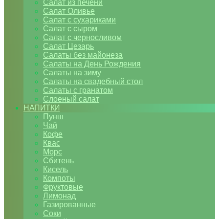
Салат из печени
Салат Оливье
Салат с сухариками
Салат с сыром
Салат с черносливом
Салат Цезарь
Салаты без майонеза
Салаты на День Рождения
Салаты на зиму
Салаты на свадебный стол
Салаты с гранатом
Слоеный салат
НАПИТКИ
Пунш
Чай
Кофе
Квас
Морс
Сбитень
Кисель
Компоты
Фруктовые
Лимонад
Газированные
Соки