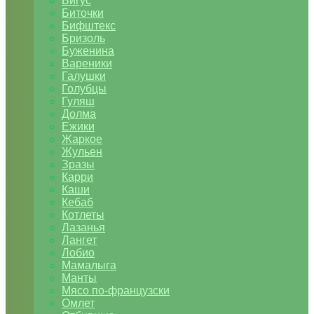
Бигус
Биточки
Бифштекс
Бризоль
Буженина
Вареники
Галушки
Голубцы
Гуляш
Долма
Ежики
Жаркое
Жульен
Зразы
Карри
Каши
Кебаб
Котлеты
Лазанья
Лангет
Лобио
Мамалыга
Манты
Мясо по-французски
Омлет