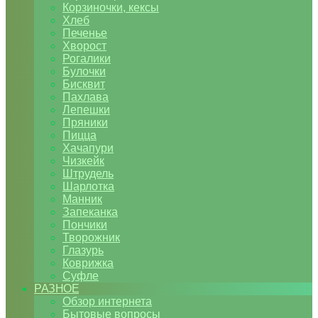
Корзиночки, кексы
Хлеб
Печенье
Хворост
Рогалики
Булочки
Бисквит
Пахлава
Лепешки
Пряники
Пицца
Хачапури
Чизкейк
Штрудель
Шарлотка
Манник
Запеканка
Пончики
Творожник
Глазурь
Коврижка
Суфле
РАЗНОЕ
Обзор интернета
Бытовые вопросы