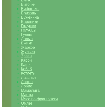
Бигус
Биточки
Бифштекс
Бризоль
Буженина
Вареники
Галушки
Голубцы
Гуляш
Долма
Ежики
Жаркое
Жульен
Зразы
Карри
Каши
Кебаб
Котлеты
Лазанья
Лангет
Лобио
Мамалыга
Манты
Мясо по-французски
Омлет