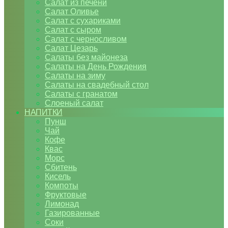
Салат из печени
Салат Оливье
Салат с сухариками
Салат с сыром
Салат с черносливом
Салат Цезарь
Салаты без майонеза
Салаты на День Рождения
Салаты на зиму
Салаты на свадебный стол
Салаты с гранатом
Слоеный салат
НАПИТКИ
Пунш
Чай
Кофе
Квас
Морс
Сбитень
Кисель
Компоты
Фруктовые
Лимонад
Газированные
Соки