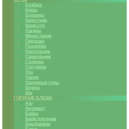
Бозбаш
Борщ
Бульоны
Капустняк
Крем-суп
Лагман
Минестроне
Окрошка
Похлебка
Рассольник
Свекольник
Солянка
Суп-пюре
Уха
Харчо
Холодные супы
Шурпа
Щи
ГОРЯЧИЕ БЛЮДА
Азу
Антрекот
Бабка
Бефстроганов
Бешбармак