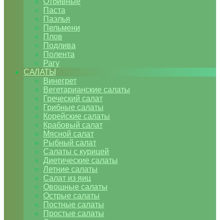
Отбивные
Паста
Паэлья
Пельмени
Плов
Подлива
Полента
Рагу
САЛАТЫ
Винегрет
Вегетарианские салаты
Греческий салат
Грибные салаты
Корейские салаты
Крабовый салат
Мясной салат
Рыбный салат
Салаты с курицей
Диетические салаты
Летние салаты
Салат из яиц
Овощные салаты
Острые салаты
Постные салаты
Простые салаты