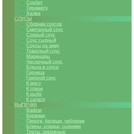
Сорбет
Тирамису
Халва
СОУСЫ
Сборник соусов
Сметанный соус
Соевый соус
Соус сырный
Соусы на зиму
Томатный соус
Маринады
Чесночный соус
Блюда в соусе
Горчица
Грибной соус
К мясу
К птице
К рыбе
К салату
ВЫПЕЧКА
Вафли
Коржики
Пироги, беляши, чебуреки
Блины, оладьи, сырники
Торты, пирожные