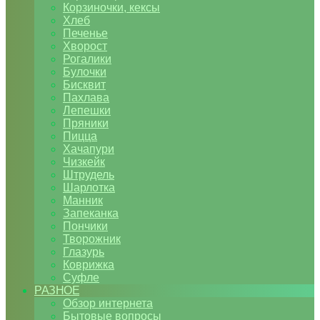
Корзиночки, кексы
Хлеб
Печенье
Хворост
Рогалики
Булочки
Бисквит
Пахлава
Лепешки
Пряники
Пицца
Хачапури
Чизкейк
Штрудель
Шарлотка
Манник
Запеканка
Пончики
Творожник
Глазурь
Коврижка
Суфле
РАЗНОЕ
Обзор интернета
Бытовые вопросы