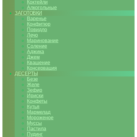
Коктейли
Алкогольные
ЗАГОТОВКИ
Варенье
Конфитюр
Повидло
Лечо
Маринование
Соление
Аджика
Джем
Квашение
Консервация
ДЕСЕРТЫ
Безе
Желе
Зефир
Ириски
Конфеты
Кутья
Мармелад
Мороженое
Муссы
Пастила
Пудинг