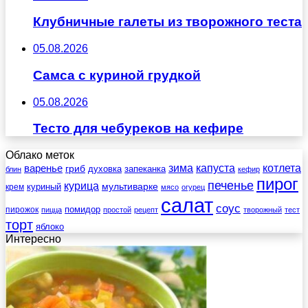
Клубничные галеты из творожного теста
05.08.2026
Самса с куриной грудкой
05.08.2026
Тесто для чебуреков на кефире
Облако меток
зима
котлета
варенье
капуста
гриб
духовка
запеканка
блин
кефир
пирог
печенье
курица
мультиварке
куриный
крем
мясо
огурец
салат
соус
помидор
пирожок
пицца
простой
рецепт
творожный
тест
торт
яблоко
Интересно