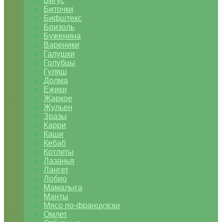
Бигус
Биточки
Бифштекс
Бризоль
Буженина
Вареники
Галушки
Голубцы
Гуляш
Долма
Ежики
Жаркое
Жульен
Зразы
Карри
Каши
Кебаб
Котлеты
Лазанья
Лангет
Лобио
Мамалыга
Манты
Мясо по-французски
Омлет