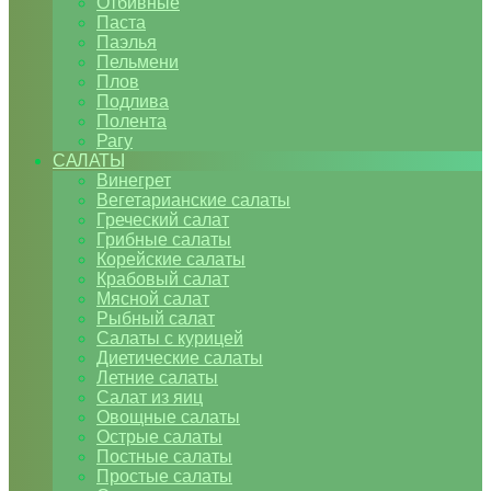
Отбивные
Паста
Паэлья
Пельмени
Плов
Подлива
Полента
Рагу
САЛАТЫ
Винегрет
Вегетарианские салаты
Греческий салат
Грибные салаты
Корейские салаты
Крабовый салат
Мясной салат
Рыбный салат
Салаты с курицей
Диетические салаты
Летние салаты
Салат из яиц
Овощные салаты
Острые салаты
Постные салаты
Простые салаты