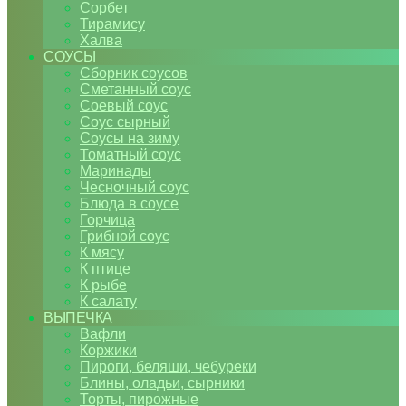
Сорбет
Тирамису
Халва
СОУСЫ
Сборник соусов
Сметанный соус
Соевый соус
Соус сырный
Соусы на зиму
Томатный соус
Маринады
Чесночный соус
Блюда в соусе
Горчица
Грибной соус
К мясу
К птице
К рыбе
К салату
ВЫПЕЧКА
Вафли
Коржики
Пироги, беляши, чебуреки
Блины, оладьи, сырники
Торты, пирожные