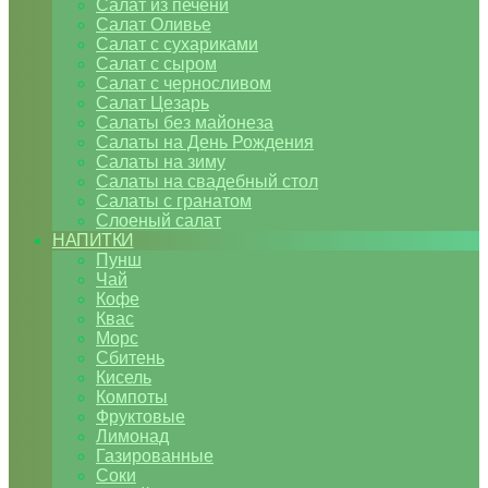
Салат из печени
Салат Оливье
Салат с сухариками
Салат с сыром
Салат с черносливом
Салат Цезарь
Салаты без майонеза
Салаты на День Рождения
Салаты на зиму
Салаты на свадебный стол
Салаты с гранатом
Слоеный салат
НАПИТКИ
Пунш
Чай
Кофе
Квас
Морс
Сбитень
Кисель
Компоты
Фруктовые
Лимонад
Газированные
Соки