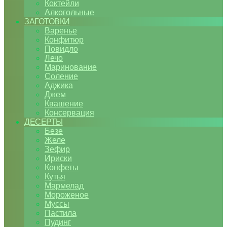
Коктейли
Алкогольные
ЗАГОТОВКИ
Варенье
Конфитюр
Повидло
Лечо
Маринование
Соление
Аджика
Джем
Квашение
Консервация
ДЕСЕРТЫ
Безе
Желе
Зефир
Ириски
Конфеты
Кутья
Мармелад
Мороженое
Муссы
Пастила
Пудинг