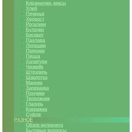
Корзиночки, кексы
Хлеб
Печенье
Хворост
Рогалики
Булочки
Бисквит
Пахлава
Лепешки
Пряники
Пицца
Хачапури
Чизкейк
Штрудель
Шарлотка
Манник
Запеканка
Пончики
Творожник
Глазурь
Коврижка
Суфле
РАЗНОЕ
Обзор интернета
Бытовые вопросы