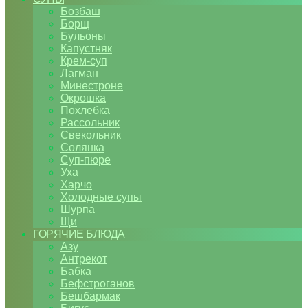
Бозбаш
Борщ
Бульоны
Капустняк
Крем-суп
Лагман
Минестроне
Окрошка
Похлебка
Рассольник
Свекольник
Солянка
Суп-пюре
Уха
Харчо
Холодные супы
Шурпа
Щи
ГОРЯЧИЕ БЛЮДА
Азу
Антрекот
Бабка
Бефстроганов
Бешбармак