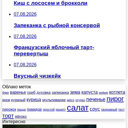
Киш с лососем и брокколи
07.08.2026
Запеканка с рыбной консервой
07.08.2026
Французский яблочный тарт-
перевертыш
07.08.2026
Вкусный чизкейк
Облако меток
зима
котлета
варенье
капуста
гриб
духовка
запеканка
блин
кефир
пирог
печенье
курица
мультиварке
куриный
крем
мясо
огурец
салат
соус
помидор
пирожок
пицца
простой
рецепт
творожный
тест
торт
яблоко
Интересно