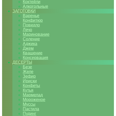
Коктейли
Алкогольные
ЗАГОТОВКИ
Варенье
Конфитюр
Повидло
Лечо
Маринование
Соление
Аджика
Джем
Квашение
Консервация
ДЕСЕРТЫ
Безе
Желе
Зефир
Ириски
Конфеты
Кутья
Мармелад
Мороженое
Муссы
Пастила
Пудинг