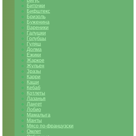
Бигус
Биточки
Бифштекс
Бризоль
Буженина
Вареники
Галушки
Голубцы
Гуляш
Долма
Ежики
Жаркое
Жульен
Зразы
Карри
Каши
Кебаб
Котлеты
Лазанья
Лангет
Лобио
Мамалыга
Манты
Мясо по-французски
Омлет