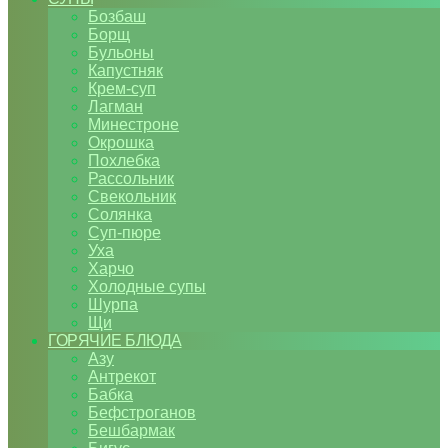
Бозбаш
Борщ
Бульоны
Капустняк
Крем-суп
Лагман
Минестроне
Окрошка
Похлебка
Рассольник
Свекольник
Солянка
Суп-пюре
Уха
Харчо
Холодные супы
Шурпа
Щи
ГОРЯЧИЕ БЛЮДА
Азу
Антрекот
Бабка
Бефстроганов
Бешбармак