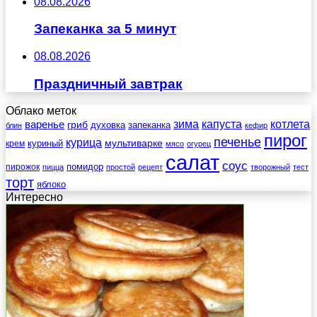
08.08.2026
Запеканка за 5 минут
08.08.2026
Праздничный завтрак
Облако меток
зима
котлета
варенье
капуста
гриб
духовка
запеканка
блин
кефир
пирог
печенье
курица
мультиварке
куриный
крем
мясо
огурец
салат
соус
помидор
пирожок
пицца
простой
рецепт
творожный
тест
торт
яблоко
Интересно