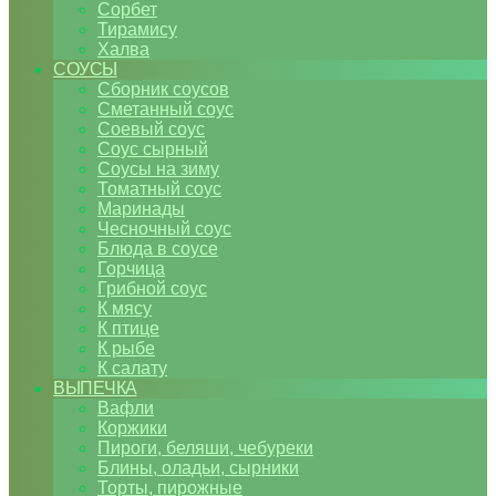
Сорбет
Тирамису
Халва
СОУСЫ
Сборник соусов
Сметанный соус
Соевый соус
Соус сырный
Соусы на зиму
Томатный соус
Маринады
Чесночный соус
Блюда в соусе
Горчица
Грибной соус
К мясу
К птице
К рыбе
К салату
ВЫПЕЧКА
Вафли
Коржики
Пироги, беляши, чебуреки
Блины, оладьи, сырники
Торты, пирожные