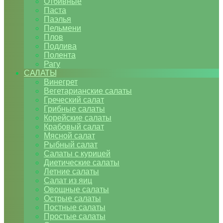
Отбивные
Паста
Паэлья
Пельмени
Плов
Подлива
Полента
Рагу
САЛАТЫ
Винегрет
Вегетарианские салаты
Греческий салат
Грибные салаты
Корейские салаты
Крабовый салат
Мясной салат
Рыбный салат
Салаты с курицей
Диетические салаты
Летние салаты
Салат из яиц
Овощные салаты
Острые салаты
Постные салаты
Простые салаты