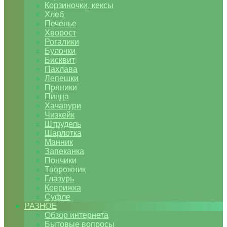
Корзиночки, кексы
Хлеб
Печенье
Хворост
Рогалики
Булочки
Бисквит
Пахлава
Лепешки
Пряники
Пицца
Хачапури
Чизкейк
Штрудель
Шарлотка
Манник
Запеканка
Пончики
Творожник
Глазурь
Коврижка
Суфле
РАЗНОЕ
Обзор интернета
Бытовые вопросы