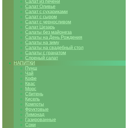
Салат из печени
Салат Оливье
Салат с сухариками
Салат с сыром
Салат с черносливом
Салат Цезарь
Салаты без майонеза
Салаты на День Рождения
Салаты на зиму
Салаты на свадебный стол
Салаты с гранатом
Слоеный салат
НАПИТКИ
Пунш
Чай
Кофе
Квас
Морс
Сбитень
Кисель
Компоты
Фруктовые
Лимонад
Газированные
Соки