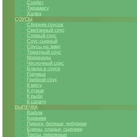
Сорбет
Тирамису
Халва
СОУСЫ
Сборник соусов
Сметанный соус
Соевый соус
Соус сырный
Соусы на зиму
Томатный соус
Маринады
Чесночный соус
Блюда в соусе
Горчица
Грибной соус
К мясу
К птице
К рыбе
К салату
ВЫПЕЧКА
Вафли
Коржики
Пироги, беляши, чебуреки
Блины, оладьи, сырники
Торты, пирожные