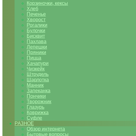
Корзиночки, кексы
Хлеб
Печенье
Хворост
Рогалики
Булочки
Бисквит
Пахлава
Лепешки
Пряники
Пицца
Хачапури
Чизкейк
Штрудель
Шарлотка
Манник
Запеканка
Пончики
Творожник
Глазурь
Коврижка
Суфле
РАЗНОЕ
Обзор интернета
Бытовые вопросы