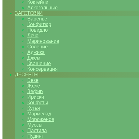
Коктейли
Алкогольные
ЗАГОТОВКИ
Варенье
Конфитюр
Повидло
Лечо
Маринование
Соление
Аджика
Джем
Квашение
Консервация
ДЕСЕРТЫ
Безе
Желе
Зефир
Ириски
Конфеты
Кутья
Мармелад
Мороженое
Муссы
Пастила
Пудинг