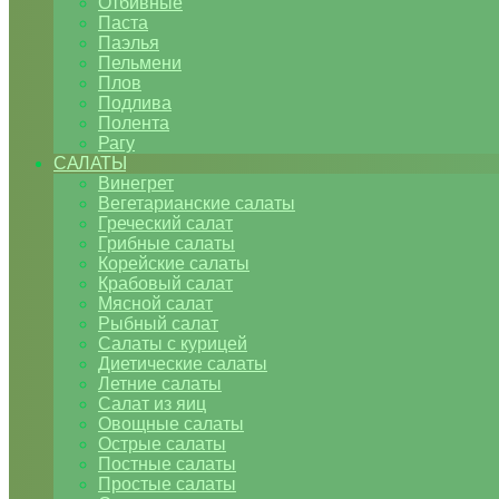
Отбивные
Паста
Паэлья
Пельмени
Плов
Подлива
Полента
Рагу
САЛАТЫ
Винегрет
Вегетарианские салаты
Греческий салат
Грибные салаты
Корейские салаты
Крабовый салат
Мясной салат
Рыбный салат
Салаты с курицей
Диетические салаты
Летние салаты
Салат из яиц
Овощные салаты
Острые салаты
Постные салаты
Простые салаты