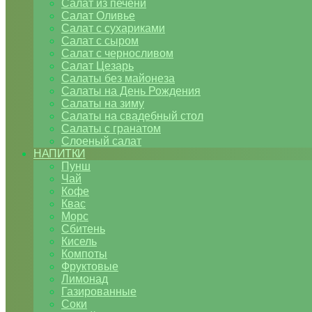
Салат из печени
Салат Оливье
Салат с сухариками
Салат с сыром
Салат с черносливом
Салат Цезарь
Салаты без майонеза
Салаты на День Рождения
Салаты на зиму
Салаты на свадебный стол
Салаты с гранатом
Слоеный салат
НАПИТКИ
Пунш
Чай
Кофе
Квас
Морс
Сбитень
Кисель
Компоты
Фруктовые
Лимонад
Газированные
Соки