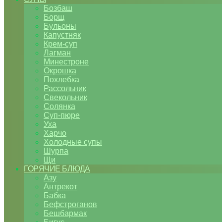
Бозбаш
Борщ
Бульоны
Капустняк
Крем-суп
Лагман
Минестроне
Окрошка
Похлебка
Рассольник
Свекольник
Солянка
Суп-пюре
Уха
Харчо
Холодные супы
Шурпа
Щи
ГОРЯЧИЕ БЛЮДА
Азу
Антрекот
Бабка
Бефстроганов
Бешбармак