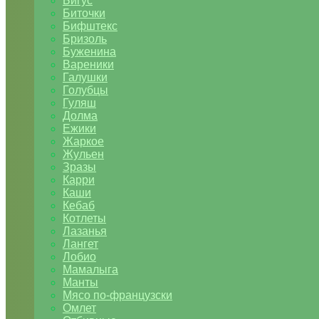
Бигус
Биточки
Бифштекс
Бризоль
Буженина
Вареники
Галушки
Голубцы
Гуляш
Долма
Ежики
Жаркое
Жульен
Зразы
Карри
Каши
Кебаб
Котлеты
Лазанья
Лангет
Лобио
Мамалыга
Манты
Мясо по-французски
Омлет