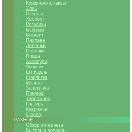
Корзиночки, кексы
Хлеб
Печенье
Хворост
Рогалики
Булочки
Бисквит
Пахлава
Лепешки
Пряники
Пицца
Хачапури
Чизкейк
Штрудель
Шарлотка
Манник
Запеканка
Пончики
Творожник
Глазурь
Коврижка
Суфле
РАЗНОЕ
Обзор интернета
Бытовые вопросы