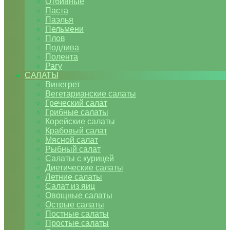
Отбивные
Паста
Паэлья
Пельмени
Плов
Подлива
Полента
Рагу
САЛАТЫ
Винегрет
Вегетарианские салаты
Греческий салат
Грибные салаты
Корейские салаты
Крабовый салат
Мясной салат
Рыбный салат
Салаты с курицей
Диетические салаты
Летние салаты
Салат из яиц
Овощные салаты
Острые салаты
Постные салаты
Простые салаты