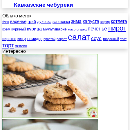
Кавказские чебуреки
Облако меток
зима
котлета
варенье
капуста
гриб
духовка
запеканка
блин
кефир
пирог
печенье
курица
мультиварке
куриный
крем
мясо
огурец
салат
соус
помидор
пирожок
пицца
простой
рецепт
творожный
тест
торт
яблоко
Интересно