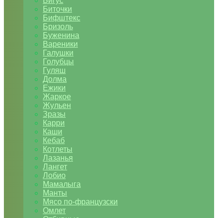
Бигус
Биточки
Бифштекс
Бризоль
Буженина
Вареники
Галушки
Голубцы
Гуляш
Долма
Ежики
Жаркое
Жульен
Зразы
Карри
Каши
Кебаб
Котлеты
Лазанья
Лангет
Лобио
Мамалыга
Манты
Мясо по-французски
Омлет