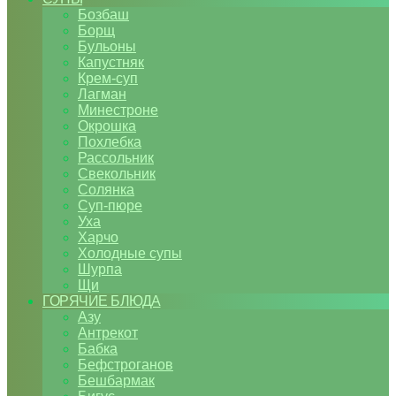
Бозбаш
Борщ
Бульоны
Капустняк
Крем-суп
Лагман
Минестроне
Окрошка
Похлебка
Рассольник
Свекольник
Солянка
Суп-пюре
Уха
Харчо
Холодные супы
Шурпа
Щи
ГОРЯЧИЕ БЛЮДА
Азу
Антрекот
Бабка
Бефстроганов
Бешбармак