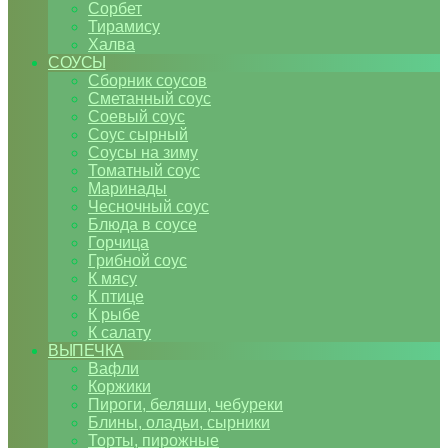
Сорбет
Тирамису
Халва
СОУСЫ
Сборник соусов
Сметанный соус
Соевый соус
Соус сырный
Соусы на зиму
Томатный соус
Маринады
Чесночный соус
Блюда в соусе
Горчица
Грибной соус
К мясу
К птице
К рыбе
К салату
ВЫПЕЧКА
Вафли
Коржики
Пироги, беляши, чебуреки
Блины, оладьи, сырники
Торты, пирожные