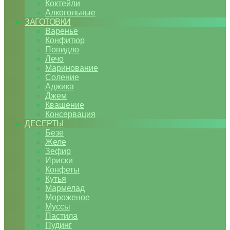
Коктейли
Алкогольные
ЗАГОТОВКИ
Варенье
Конфитюр
Повидло
Лечо
Маринование
Соление
Аджика
Джем
Квашение
Консервация
ДЕСЕРТЫ
Безе
Желе
Зефир
Ириски
Конфеты
Кутья
Мармелад
Мороженое
Муссы
Пастила
Пудинг