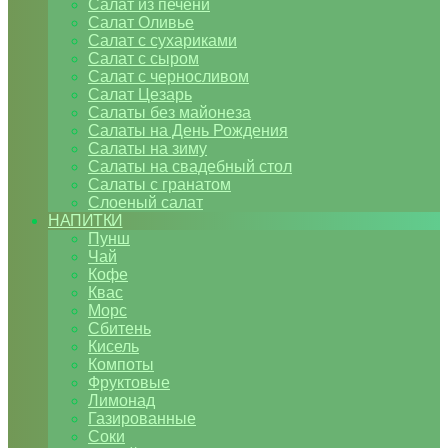
Салат из печени
Салат Оливье
Салат с сухариками
Салат с сыром
Салат с черносливом
Салат Цезарь
Салаты без майонеза
Салаты на День Рождения
Салаты на зиму
Салаты на свадебный стол
Салаты с гранатом
Слоеный салат
НАПИТКИ
Пунш
Чай
Кофе
Квас
Морс
Сбитень
Кисель
Компоты
Фруктовые
Лимонад
Газированные
Соки