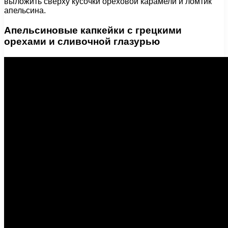
выложить сверху кусочки ореховой карамели и ломтик
апельсина.
Апельсиновые капкейки с грецкими
орехами и сливочной глазурью