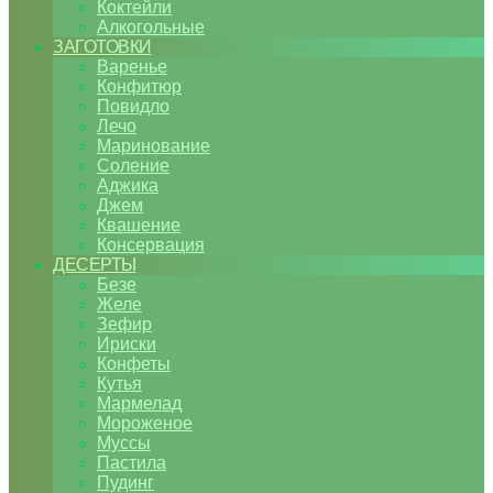
Коктейли
Алкогольные
ЗАГОТОВКИ
Варенье
Конфитюр
Повидло
Лечо
Маринование
Соление
Аджика
Джем
Квашение
Консервация
ДЕСЕРТЫ
Безе
Желе
Зефир
Ириски
Конфеты
Кутья
Мармелад
Мороженое
Муссы
Пастила
Пудинг