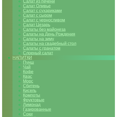
Салат из печени
Салат Оливье
Салат с сухариками
Салат с сыром
Салат с черносливом
Салат Цезарь
Салаты без майонеза
Салаты на День Рождения
Салаты на зиму
Салаты на свадебный стол
Салаты с гранатом
Слоеный салат
НАПИТКИ
Пунш
Чай
Кофе
Квас
Морс
Сбитень
Кисель
Компоты
Фруктовые
Лимонад
Газированные
Соки