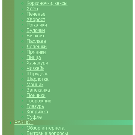
Корзиночки, кексы
Хлеб
Печенье
Хворост
Рогалики
Булочки
Бисквит
Пахлава
Лепешки
Пряники
Пицца
Хачапури
Чизкейк
Штрудель
Шарлотка
Манник
Запеканка
Пончики
Творожник
Глазурь
Коврижка
Суфле
РАЗНОЕ
Обзор интернета
Бытовые вопросы