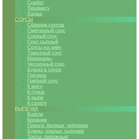
Сорбет
Тирамису
Халва
СОУСЫ
Сборник соусов
Сметанный соус
Соевый соус
Соус сырный
Соусы на зиму
Томатный соус
Маринады
Чесночный соус
Блюда в соусе
Горчица
Грибной соус
К мясу
К птице
К рыбе
К салату
ВЫПЕЧКА
Вафли
Коржики
Пироги, беляши, чебуреки
Блины, оладьи, сырники
Торты, пирожные