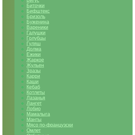
Бигус
Биточки
Бифштекс
Бризоль
Буженина
Вареники
Галушки
Голубцы
Гуляш
Долма
Ежики
Жаркое
Жульен
Зразы
Карри
Каши
Кебаб
Котлеты
Лазанья
Лангет
Лобио
Мамалыга
Манты
Мясо по-французски
Омлет