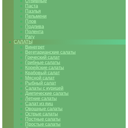
Отбивные
Паста
Паэлья
Пельмени
Плов
Подлива
Полента
Рагу
САЛАТЫ
Винегрет
Вегетарианские салаты
Греческий салат
Грибные салаты
Корейские салаты
Крабовый салат
Мясной салат
Рыбный салат
Салаты с курицей
Диетические салаты
Летние салаты
Салат из яиц
Овощные салаты
Острые салаты
Постные салаты
Простые салаты