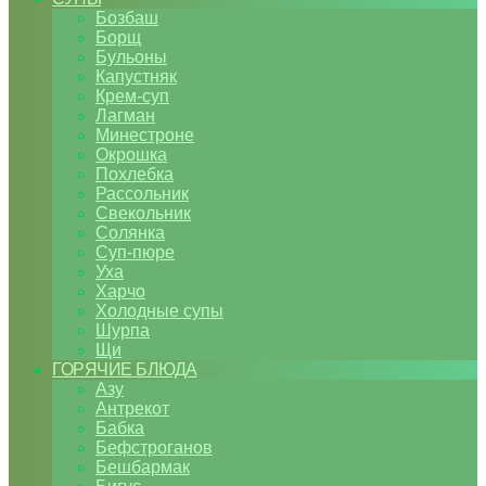
Бозбаш
Борщ
Бульоны
Капустняк
Крем-суп
Лагман
Минестроне
Окрошка
Похлебка
Рассольник
Свекольник
Солянка
Суп-пюре
Уха
Харчо
Холодные супы
Шурпа
Щи
ГОРЯЧИЕ БЛЮДА
Азу
Антрекот
Бабка
Бефстроганов
Бешбармак