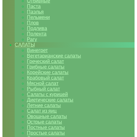
Отбивные
Паста
Паэлья
Пельмени
Плов
Подлива
Полента
Рагу
САЛАТЫ
Винегрет
Вегетарианские салаты
Греческий салат
Грибные салаты
Корейские салаты
Крабовый салат
Мясной салат
Рыбный салат
Салаты с курицей
Диетические салаты
Летние салаты
Салат из яиц
Овощные салаты
Острые салаты
Постные салаты
Простые салаты