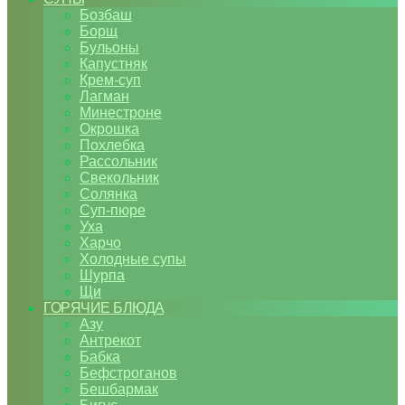
Бозбаш
Борщ
Бульоны
Капустняк
Крем-суп
Лагман
Минестроне
Окрошка
Похлебка
Рассольник
Свекольник
Солянка
Суп-пюре
Уха
Харчо
Холодные супы
Шурпа
Щи
ГОРЯЧИЕ БЛЮДА
Азу
Антрекот
Бабка
Бефстроганов
Бешбармак