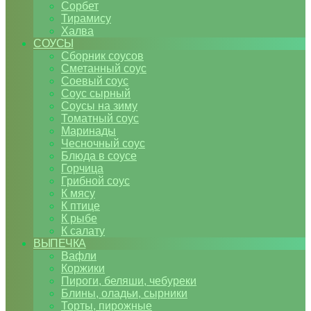
Сорбет
Тирамису
Халва
СОУСЫ
Сборник соусов
Сметанный соус
Соевый соус
Соус сырный
Соусы на зиму
Томатный соус
Маринады
Чесночный соус
Блюда в соусе
Горчица
Грибной соус
К мясу
К птице
К рыбе
К салату
ВЫПЕЧКА
Вафли
Коржики
Пироги, беляши, чебуреки
Блины, оладьи, сырники
Торты, пирожные