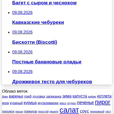
Багет с сыром и чесноком
09.08.2026
Кавказские чебуреки
09.08.2026
Бискотти (Biscotti)
09.08.2026
Постные банановые оладьи
09.08.2026
Дрожжевое тесто для чебуреков
Облако меток
зима
котлета
варенье
капуста
гриб
духовка
запеканка
блин
кефир
пирог
печенье
курица
мультиварке
куриный
крем
мясо
огурец
салат
соус
помидор
пирожок
пицца
простой
рецепт
творожный
тест