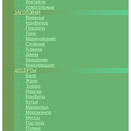
Коктейли
Алкогольные
ЗАГОТОВКИ
Варенье
Конфитюр
Повидло
Лечо
Маринование
Соление
Аджика
Джем
Квашение
Консервация
ДЕСЕРТЫ
Безе
Желе
Зефир
Ириски
Конфеты
Кутья
Мармелад
Мороженое
Муссы
Пастила
Пудинг