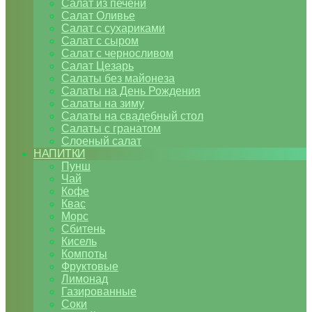
Салат из печени
Салат Оливье
Салат с сухариками
Салат с сыром
Салат с черносливом
Салат Цезарь
Салаты без майонеза
Салаты на День Рождения
Салаты на зиму
Салаты на свадебный стол
Салаты с гранатом
Слоеный салат
НАПИТКИ
Пунш
Чай
Кофе
Квас
Морс
Сбитень
Кисель
Компоты
Фруктовые
Лимонад
Газированные
Соки