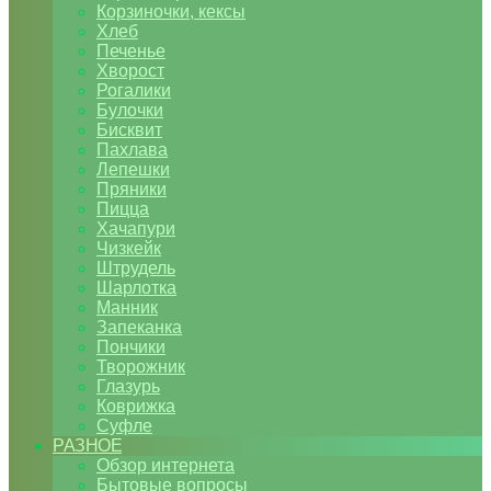
Корзиночки, кексы
Хлеб
Печенье
Хворост
Рогалики
Булочки
Бисквит
Пахлава
Лепешки
Пряники
Пицца
Хачапури
Чизкейк
Штрудель
Шарлотка
Манник
Запеканка
Пончики
Творожник
Глазурь
Коврижка
Суфле
РАЗНОЕ
Обзор интернета
Бытовые вопросы