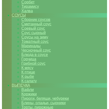
Сорбет
Тирамису
Халва
СОУСЫ
Сборник соусов
Сметанный соус
Соевый соус
Соус сырный
Соусы на зиму
Томатный соус
Маринады
Чесночный соус
Блюда в соусе
Горчица
Грибной соус
К мясу
К птице
К рыбе
К салату
ВЫПЕЧКА
Вафли
Коржики
Пироги, беляши, чебуреки
Блины, оладьи, сырники
Торты, пирожные