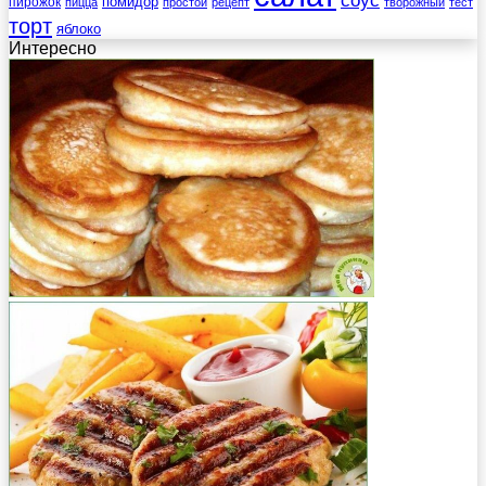
соус
помидор
пирожок
пицца
простой
рецепт
творожный
тест
торт
яблоко
Интересно