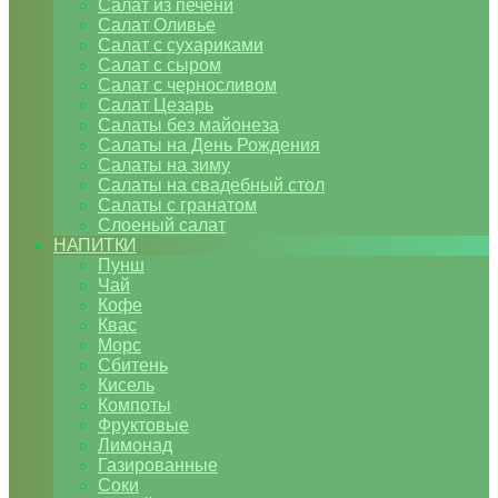
Салат из печени
Салат Оливье
Салат с сухариками
Салат с сыром
Салат с черносливом
Салат Цезарь
Салаты без майонеза
Салаты на День Рождения
Салаты на зиму
Салаты на свадебный стол
Салаты с гранатом
Слоеный салат
НАПИТКИ
Пунш
Чай
Кофе
Квас
Морс
Сбитень
Кисель
Компоты
Фруктовые
Лимонад
Газированные
Соки