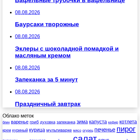
Вафельные трубочки в вафельнице
08.08.2026
Баурсаки творожные
08.08.2026
Эклеры с шоколадной помадкой и
масляным кремом
08.08.2026
Запеканка за 5 минут
08.08.2026
Праздничный завтрак
Облако меток
зима
котлета
варенье
капуста
гриб
духовка
запеканка
блин
кефир
пирог
печенье
курица
мультиварке
куриный
крем
мясо
огурец
салат