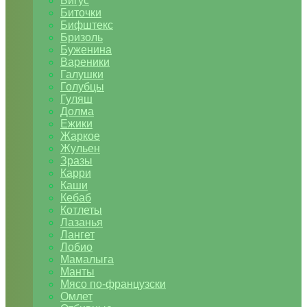
Бигус
Биточки
Бифштекс
Бризоль
Буженина
Вареники
Галушки
Голубцы
Гуляш
Долма
Ежики
Жаркое
Жульен
Зразы
Карри
Каши
Кебаб
Котлеты
Лазанья
Лангет
Лобио
Мамалыга
Манты
Мясо по-французски
Омлет