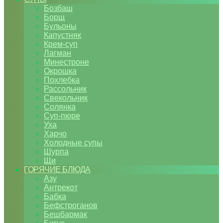
Бозбаш
Борщ
Бульоны
Капустняк
Крем-суп
Лагман
Минестроне
Окрошка
Похлебка
Рассольник
Свекольник
Солянка
Суп-пюре
Уха
Харчо
Холодные супы
Шурпа
Щи
ГОРЯЧИЕ БЛЮДА
Азу
Антрекот
Бабка
Бефстроганов
Бешбармак