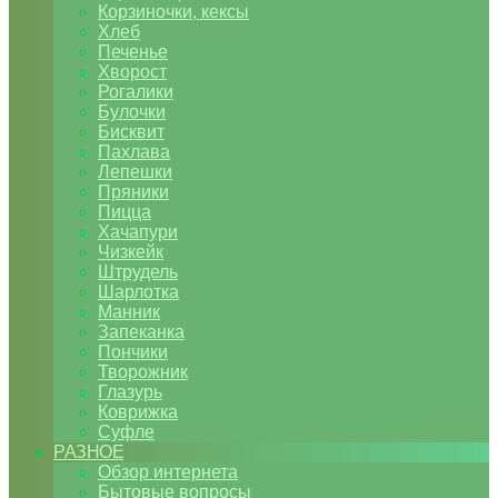
Корзиночки, кексы
Хлеб
Печенье
Хворост
Рогалики
Булочки
Бисквит
Пахлава
Лепешки
Пряники
Пицца
Хачапури
Чизкейк
Штрудель
Шарлотка
Манник
Запеканка
Пончики
Творожник
Глазурь
Коврижка
Суфле
РАЗНОЕ
Обзор интернета
Бытовые вопросы