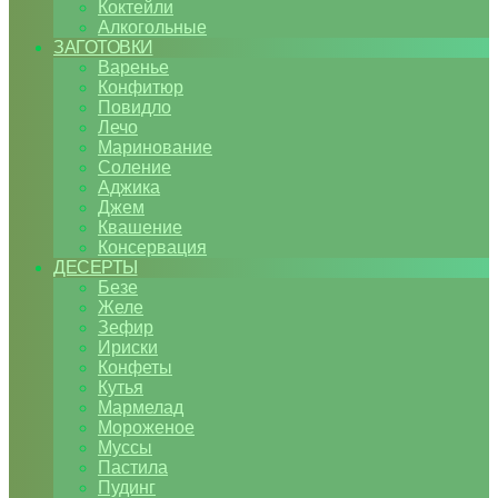
Коктейли
Алкогольные
ЗАГОТОВКИ
Варенье
Конфитюр
Повидло
Лечо
Маринование
Соление
Аджика
Джем
Квашение
Консервация
ДЕСЕРТЫ
Безе
Желе
Зефир
Ириски
Конфеты
Кутья
Мармелад
Мороженое
Муссы
Пастила
Пудинг