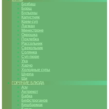
Бозбаш
Борщ
Бульоны
Капустняк
Крем-суп
Лагман
Минестроне
Окрошка
Похлебка
Рассольник
Свекольник
Солянка
Суп-пюре
Уха
Харчо
Холодные супы
Шурпа
Щи
ГОРЯЧИЕ БЛЮДА
Азу
Антрекот
Бабка
Бефстроганов
Бешбармак