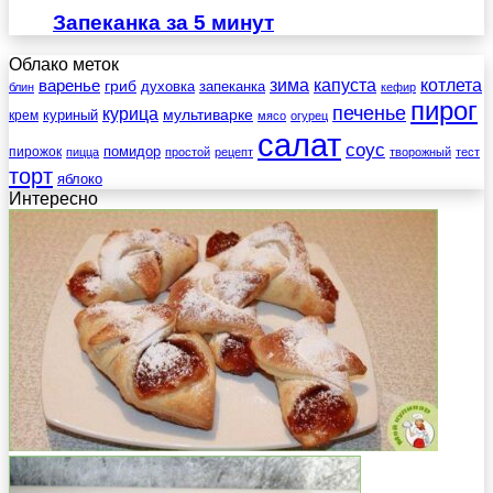
Запеканка за 5 минут
Облако меток
зима
котлета
варенье
капуста
гриб
духовка
запеканка
блин
кефир
пирог
печенье
курица
мультиварке
куриный
крем
мясо
огурец
салат
соус
помидор
пирожок
пицца
простой
рецепт
творожный
тест
торт
яблоко
Интересно