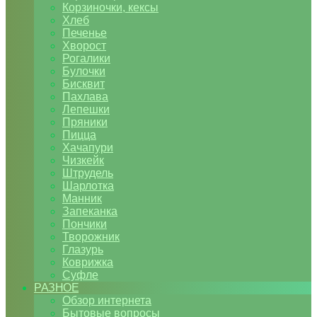
Корзиночки, кексы
Хлеб
Печенье
Хворост
Рогалики
Булочки
Бисквит
Пахлава
Лепешки
Пряники
Пицца
Хачапури
Чизкейк
Штрудель
Шарлотка
Манник
Запеканка
Пончики
Творожник
Глазурь
Коврижка
Суфле
РАЗНОЕ
Обзор интернета
Бытовые вопросы