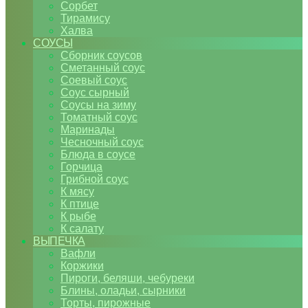
Сорбет
Тирамису
Халва
СОУСЫ
Сборник соусов
Сметанный соус
Соевый соус
Соус сырный
Соусы на зиму
Томатный соус
Маринады
Чесночный соус
Блюда в соусе
Горчица
Грибной соус
К мясу
К птице
К рыбе
К салату
ВЫПЕЧКА
Вафли
Коржики
Пироги, беляши, чебуреки
Блины, оладьи, сырники
Торты, пирожные