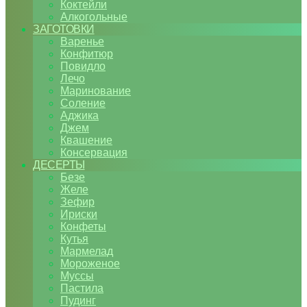
Коктейли
Алкогольные
ЗАГОТОВКИ
Варенье
Конфитюр
Повидло
Лечо
Маринование
Соление
Аджика
Джем
Квашение
Консервация
ДЕСЕРТЫ
Безе
Желе
Зефир
Ириски
Конфеты
Кутья
Мармелад
Мороженое
Муссы
Пастила
Пудинг