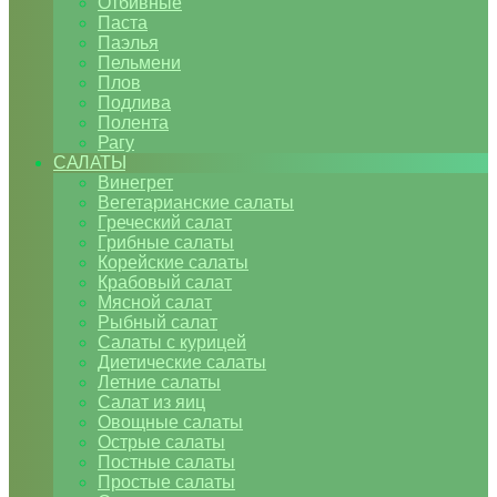
Отбивные
Паста
Паэлья
Пельмени
Плов
Подлива
Полента
Рагу
САЛАТЫ
Винегрет
Вегетарианские салаты
Греческий салат
Грибные салаты
Корейские салаты
Крабовый салат
Мясной салат
Рыбный салат
Салаты с курицей
Диетические салаты
Летние салаты
Салат из яиц
Овощные салаты
Острые салаты
Постные салаты
Простые салаты