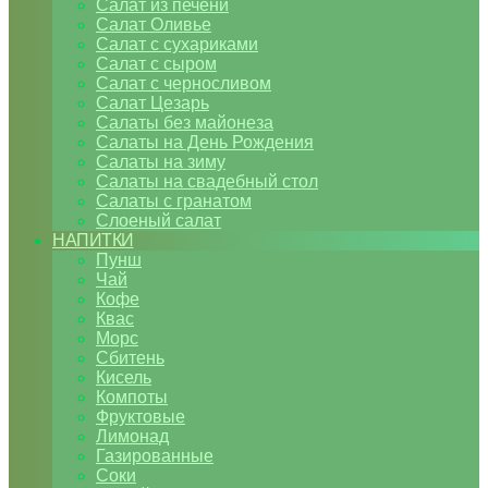
Салат из печени
Салат Оливье
Салат с сухариками
Салат с сыром
Салат с черносливом
Салат Цезарь
Салаты без майонеза
Салаты на День Рождения
Салаты на зиму
Салаты на свадебный стол
Салаты с гранатом
Слоеный салат
НАПИТКИ
Пунш
Чай
Кофе
Квас
Морс
Сбитень
Кисель
Компоты
Фруктовые
Лимонад
Газированные
Соки