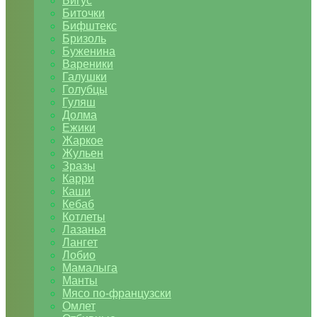
Бигус
Биточки
Бифштекс
Бризоль
Буженина
Вареники
Галушки
Голубцы
Гуляш
Долма
Ежики
Жаркое
Жульен
Зразы
Карри
Каши
Кебаб
Котлеты
Лазанья
Лангет
Лобио
Мамалыга
Манты
Мясо по-французски
Омлет