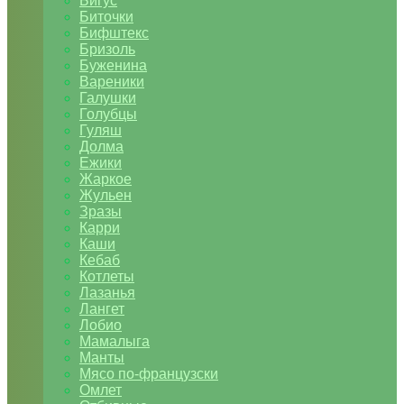
Бигус
Биточки
Бифштекс
Бризоль
Буженина
Вареники
Галушки
Голубцы
Гуляш
Долма
Ежики
Жаркое
Жульен
Зразы
Карри
Каши
Кебаб
Котлеты
Лазанья
Лангет
Лобио
Мамалыга
Манты
Мясо по-французски
Омлет