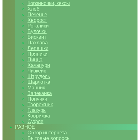
Корзиночки, кексы
Хлеб
Печенье
Хворост
Рогалики
Булочки
Бисквит
Пахлава
Лепешки
Пряники
Пицца
Хачапури
Чизкейк
Штрудель
Шарлотка
Манник
Запеканка
Пончики
Творожник
Глазурь
Коврижка
Суфле
РАЗНОЕ
Обзор интернета
Бытовые вопросы