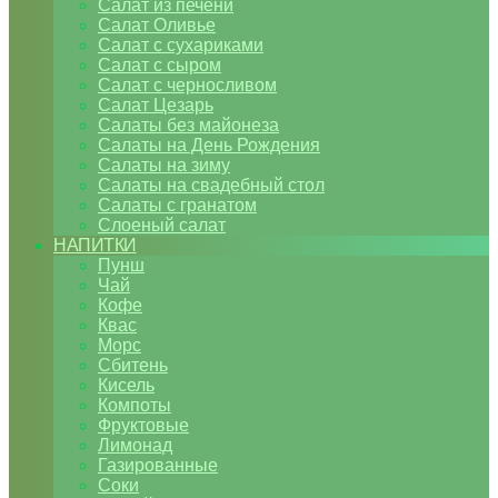
Салат из печени
Салат Оливье
Салат с сухариками
Салат с сыром
Салат с черносливом
Салат Цезарь
Салаты без майонеза
Салаты на День Рождения
Салаты на зиму
Салаты на свадебный стол
Салаты с гранатом
Слоеный салат
НАПИТКИ
Пунш
Чай
Кофе
Квас
Морс
Сбитень
Кисель
Компоты
Фруктовые
Лимонад
Газированные
Соки