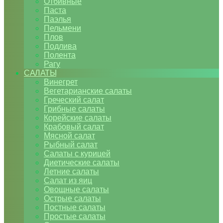
Отбивные
Паста
Паэлья
Пельмени
Плов
Подлива
Полента
Рагу
САЛАТЫ
Винегрет
Вегетарианские салаты
Греческий салат
Грибные салаты
Корейские салаты
Крабовый салат
Мясной салат
Рыбный салат
Салаты с курицей
Диетические салаты
Летние салаты
Салат из яиц
Овощные салаты
Острые салаты
Постные салаты
Простые салаты