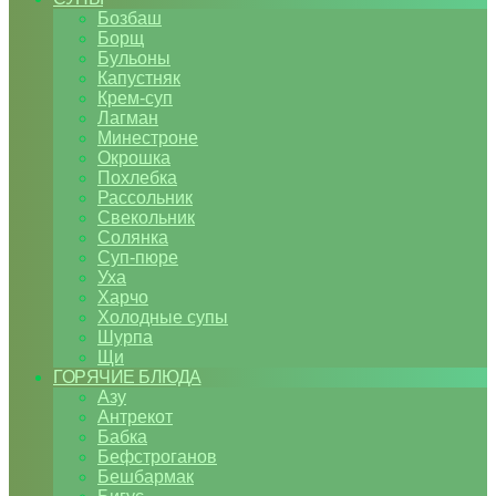
Бозбаш
Борщ
Бульоны
Капустняк
Крем-суп
Лагман
Минестроне
Окрошка
Похлебка
Рассольник
Свекольник
Солянка
Суп-пюре
Уха
Харчо
Холодные супы
Шурпа
Щи
ГОРЯЧИЕ БЛЮДА
Азу
Антрекот
Бабка
Бефстроганов
Бешбармак