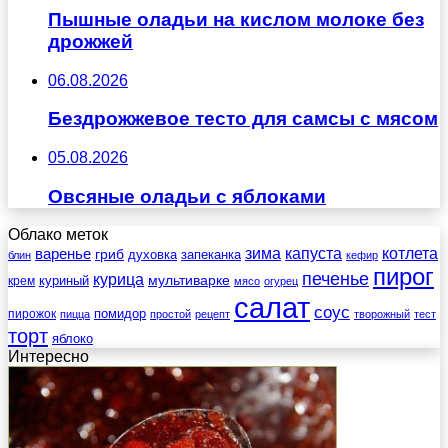
Пышные оладьи на кислом молоке без
дрожжей
06.08.2026
Бездрожжевое тесто для самсы с мясом
05.08.2026
Овсяные оладьи с яблоками
Облако меток
зима
котлета
варенье
капуста
гриб
духовка
запеканка
блин
кефир
пирог
печенье
курица
мультиварке
куриный
крем
мясо
огурец
салат
соус
помидор
пирожок
пицца
простой
рецепт
творожный
тест
торт
яблоко
Интересно