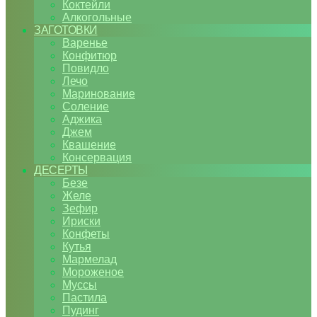
Коктейли
Алкогольные
ЗАГОТОВКИ
Варенье
Конфитюр
Повидло
Лечо
Маринование
Соление
Аджика
Джем
Квашение
Консервация
ДЕСЕРТЫ
Безе
Желе
Зефир
Ириски
Конфеты
Кутья
Мармелад
Мороженое
Муссы
Пастила
Пудинг