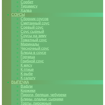
Сорбет
Тирамису
Халва
СОУСЫ
Сборник соусов
Сметанный соус
Соевый соус
Соус сырный
Соусы на зиму
Томатный соус
Маринады
Чесночный соус
Блюда в соусе
Горчица
Грибной соус
К мясу
К птице
К рыбе
К салату
ВЫПЕЧКА
Вафли
Коржики
Пироги, беляши, чебуреки
Блины, оладьи, сырники
Торты, пирожные