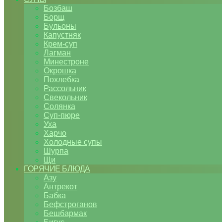
Бозбаш
Борщ
Бульоны
Капустняк
Крем-суп
Лагман
Минестроне
Окрошка
Похлебка
Рассольник
Свекольник
Солянка
Суп-пюре
Уха
Харчо
Холодные супы
Шурпа
Щи
ГОРЯЧИЕ БЛЮДА
Азу
Антрекот
Бабка
Бефстроганов
Бешбармак