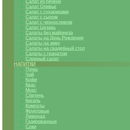
Салат из печени
Салат Оливье
Салат с сухариками
Салат с сыром
Салат с черносливом
Салат Цезарь
Салаты без майонеза
Салаты на День Рождения
Салаты на зиму
Салаты на свадебный стол
Салаты с гранатом
Слоеный салат
НАПИТКИ
Пунш
Чай
Кофе
Квас
Морс
Сбитень
Кисель
Компоты
Фруктовые
Лимонад
Газированные
Соки