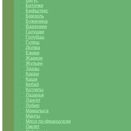
Бигус
Биточки
Бифштекс
Бризоль
Буженина
Вареники
Галушки
Голубцы
Гуляш
Долма
Ежики
Жаркое
Жульен
Зразы
Карри
Каши
Кебаб
Котлеты
Лазанья
Лангет
Лобио
Мамалыга
Манты
Мясо по-французски
Омлет