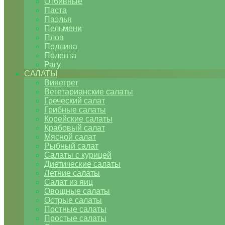
Отбивные
Паста
Паэлья
Пельмени
Плов
Подлива
Полента
Рагу
САЛАТЫ
Винегрет
Вегетарианские салаты
Греческий салат
Грибные салаты
Корейские салаты
Крабовый салат
Мясной салат
Рыбный салат
Салаты с курицей
Диетические салаты
Летние салаты
Салат из яиц
Овощные салаты
Острые салаты
Постные салаты
Простые салаты