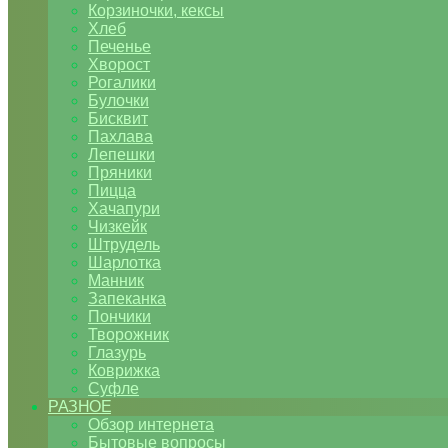
Корзиночки, кексы
Хлеб
Печенье
Хворост
Рогалики
Булочки
Бисквит
Пахлава
Лепешки
Пряники
Пицца
Хачапури
Чизкейк
Штрудель
Шарлотка
Манник
Запеканка
Пончики
Творожник
Глазурь
Коврижка
Суфле
РАЗНОЕ
Обзор интернета
Бытовые вопросы