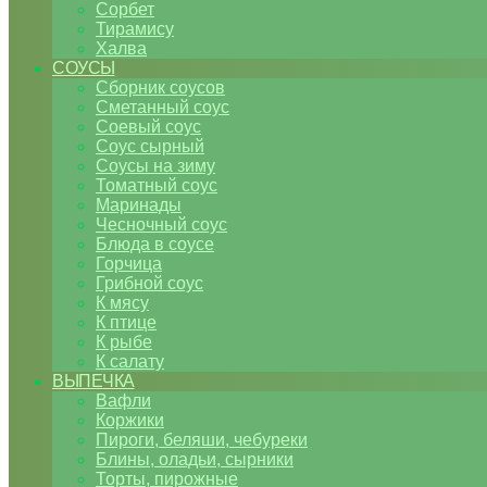
Сорбет
Тирамису
Халва
СОУСЫ
Сборник соусов
Сметанный соус
Соевый соус
Соус сырный
Соусы на зиму
Томатный соус
Маринады
Чесночный соус
Блюда в соусе
Горчица
Грибной соус
К мясу
К птице
К рыбе
К салату
ВЫПЕЧКА
Вафли
Коржики
Пироги, беляши, чебуреки
Блины, оладьи, сырники
Торты, пирожные