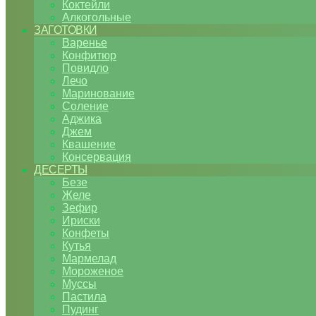
Коктейли
Алкогольные
ЗАГОТОВКИ
Варенье
Конфитюр
Повидло
Лечо
Маринование
Соление
Аджика
Джем
Квашение
Консервация
ДЕСЕРТЫ
Безе
Желе
Зефир
Ириски
Конфеты
Кутья
Мармелад
Мороженое
Муссы
Пастила
Пудинг