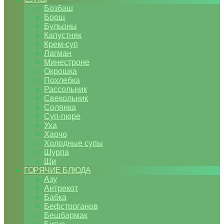
Бозбаш
Борщ
Бульоны
Капустняк
Крем-суп
Лагман
Минестроне
Окрошка
Похлебка
Рассольник
Свекольник
Солянка
Суп-пюре
Уха
Харчо
Холодные супы
Шурпа
Щи
ГОРЯЧИЕ БЛЮДА
Азу
Антрекот
Бабка
Бефстроганов
Бешбармак