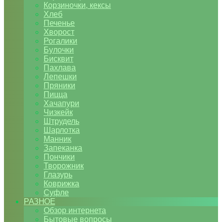
Корзиночки, кексы
Хлеб
Печенье
Хворост
Рогалики
Булочки
Бисквит
Пахлава
Лепешки
Пряники
Пицца
Хачапури
Чизкейк
Штрудель
Шарлотка
Манник
Запеканка
Пончики
Творожник
Глазурь
Коврижка
Суфле
РАЗНОЕ
Обзор интернета
Бытовые вопросы