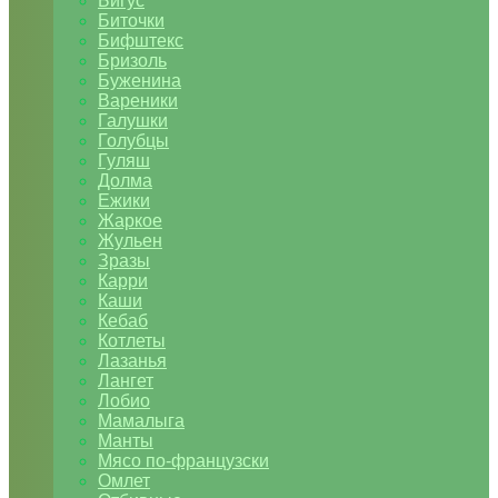
Бигус
Биточки
Бифштекс
Бризоль
Буженина
Вареники
Галушки
Голубцы
Гуляш
Долма
Ежики
Жаркое
Жульен
Зразы
Карри
Каши
Кебаб
Котлеты
Лазанья
Лангет
Лобио
Мамалыга
Манты
Мясо по-французски
Омлет