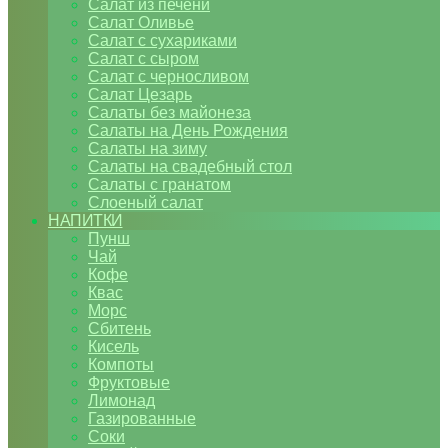
Салат из печени
Салат Оливье
Салат с сухариками
Салат с сыром
Салат с черносливом
Салат Цезарь
Салаты без майонеза
Салаты на День Рождения
Салаты на зиму
Салаты на свадебный стол
Салаты с гранатом
Слоеный салат
НАПИТКИ
Пунш
Чай
Кофе
Квас
Морс
Сбитень
Кисель
Компоты
Фруктовые
Лимонад
Газированные
Соки