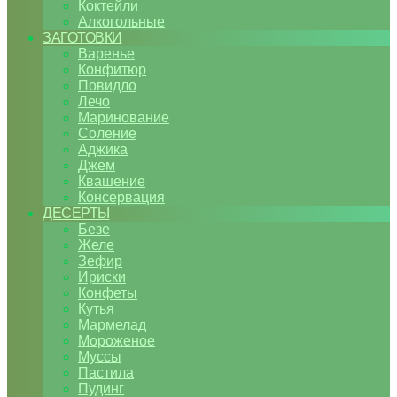
Коктейли
Алкогольные
ЗАГОТОВКИ
Варенье
Конфитюр
Повидло
Лечо
Маринование
Соление
Аджика
Джем
Квашение
Консервация
ДЕСЕРТЫ
Безе
Желе
Зефир
Ириски
Конфеты
Кутья
Мармелад
Мороженое
Муссы
Пастила
Пудинг