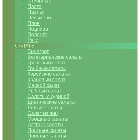
Отбивные
Паста
Паэлья
Пельмени
Плов
Подлива
Полента
Рагу
САЛАТЫ
Винегрет
Вегетарианские салаты
Греческий салат
Грибные салаты
Корейские салаты
Крабовый салат
Мясной салат
Рыбный салат
Салаты с курицей
Диетические салаты
Летние салаты
Салат из яиц
Овощные салаты
Острые салаты
Постные салаты
Простые салаты