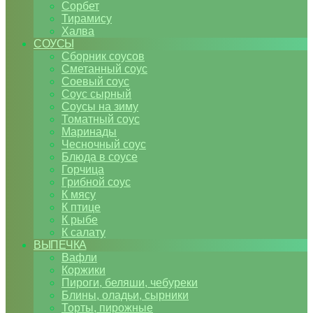
Сорбет
Тирамису
Халва
СОУСЫ
Сборник соусов
Сметанный соус
Соевый соус
Соус сырный
Соусы на зиму
Томатный соус
Маринады
Чесночный соус
Блюда в соусе
Горчица
Грибной соус
К мясу
К птице
К рыбе
К салату
ВЫПЕЧКА
Вафли
Коржики
Пироги, беляши, чебуреки
Блины, оладьи, сырники
Торты, пирожные