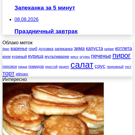
Запеканка за 5 минут
08.08.2026
Праздничный завтрак
Облако меток
зима
котлета
варенье
капуста
гриб
духовка
запеканка
блин
кефир
пирог
печенье
курица
мультиварке
куриный
крем
мясо
огурец
салат
соус
помидор
пирожок
пицца
простой
рецепт
творожный
тест
торт
яблоко
Интересно