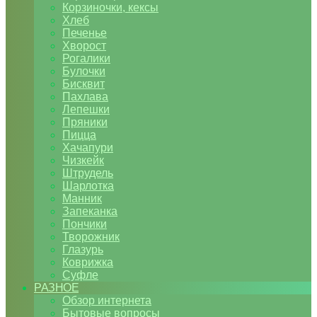
Корзиночки, кексы
Хлеб
Печенье
Хворост
Рогалики
Булочки
Бисквит
Пахлава
Лепешки
Пряники
Пицца
Хачапури
Чизкейк
Штрудель
Шарлотка
Манник
Запеканка
Пончики
Творожник
Глазурь
Коврижка
Суфле
РАЗНОЕ
Обзор интернета
Бытовые вопросы