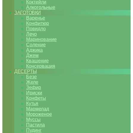
Коктейли
Алкогольные
ЗАГОТОВКИ
Варенье
Конфитюр
Повидло
Лечо
Маринование
Соление
Аджика
Джем
Квашение
Консервация
ДЕСЕРТЫ
Безе
Желе
Зефир
Ириски
Конфеты
Кутья
Мармелад
Мороженое
Муссы
Пастила
Пудинг