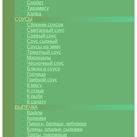
Сорбет
Тирамису
Халва
СОУСЫ
Сборник соусов
Сметанный соус
Соевый соус
Соус сырный
Соусы на зиму
Томатный соус
Маринады
Чесночный соус
Блюда в соусе
Горчица
Грибной соус
К мясу
К птице
К рыбе
К салату
ВЫПЕЧКА
Вафли
Коржики
Пироги, беляши, чебуреки
Блины, оладьи, сырники
Торты, пирожные