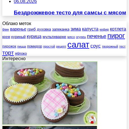
06.08.2026
Бездрожжевое тесто для самсы с мясом
Облако меток
зима
котлета
варенье
капуста
гриб
духовка
запеканка
блин
кефир
пирог
печенье
курица
мультиварке
куриный
крем
мясо
огурец
салат
соус
помидор
пирожок
пицца
простой
рецепт
творожный
тест
торт
яблоко
Интересно