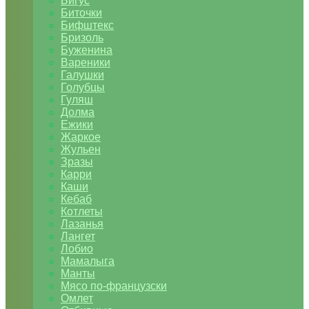
Бигус
Биточки
Бифштекс
Бризоль
Буженина
Вареники
Галушки
Голубцы
Гуляш
Долма
Ежики
Жаркое
Жульен
Зразы
Карри
Каши
Кебаб
Котлеты
Лазанья
Лангет
Лобио
Мамалыга
Манты
Мясо по-французски
Омлет