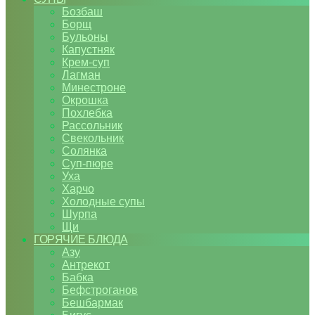
Бозбаш
Борщ
Бульоны
Капустняк
Крем-суп
Лагман
Минестроне
Окрошка
Похлебка
Рассольник
Свекольник
Солянка
Суп-пюре
Уха
Харчо
Холодные супы
Шурпа
Щи
ГОРЯЧИЕ БЛЮДА
Азу
Антрекот
Бабка
Бефстроганов
Бешбармак