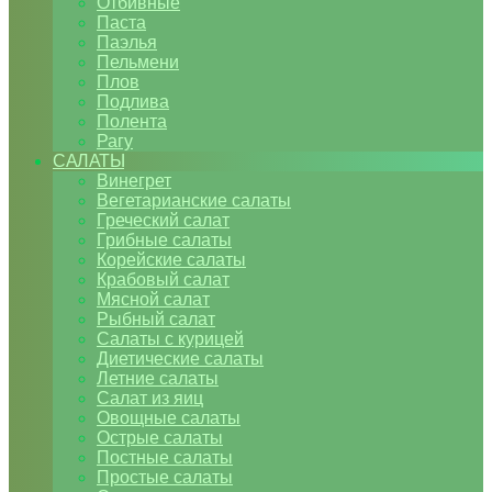
Отбивные
Паста
Паэлья
Пельмени
Плов
Подлива
Полента
Рагу
САЛАТЫ
Винегрет
Вегетарианские салаты
Греческий салат
Грибные салаты
Корейские салаты
Крабовый салат
Мясной салат
Рыбный салат
Салаты с курицей
Диетические салаты
Летние салаты
Салат из яиц
Овощные салаты
Острые салаты
Постные салаты
Простые салаты