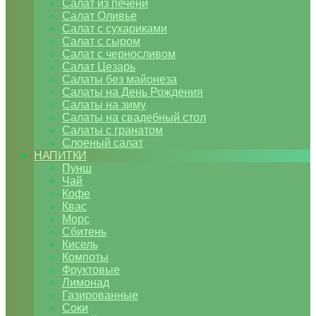
Салат из печени
Салат Оливье
Салат с сухариками
Салат с сыром
Салат с черносливом
Салат Цезарь
Салаты без майонеза
Салаты на День Рождения
Салаты на зиму
Салаты на свадебный стол
Салаты с гранатом
Слоеный салат
НАПИТКИ
Пунш
Чай
Кофе
Квас
Морс
Сбитень
Кисель
Компоты
Фруктовые
Лимонад
Газированные
Соки