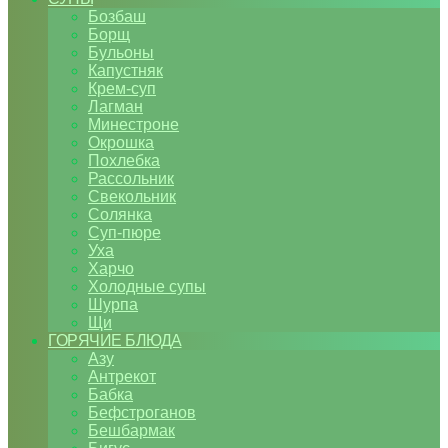
Бозбаш
Борщ
Бульоны
Капустняк
Крем-суп
Лагман
Минестроне
Окрошка
Похлебка
Рассольник
Свекольник
Солянка
Суп-пюре
Уха
Харчо
Холодные супы
Шурпа
Щи
ГОРЯЧИЕ БЛЮДА
Азу
Антрекот
Бабка
Бефстроганов
Бешбармак