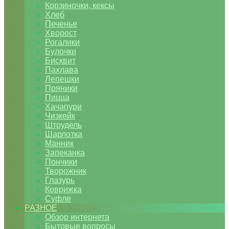
Корзиночки, кексы
Хлеб
Печенье
Хворост
Рогалики
Булочки
Бисквит
Пахлава
Лепешки
Пряники
Пицца
Хачапури
Чизкейк
Штрудель
Шарлотка
Манник
Запеканка
Пончики
Творожник
Глазурь
Коврижка
Суфле
РАЗНОЕ
Обзор интернета
Бытовые вопросы