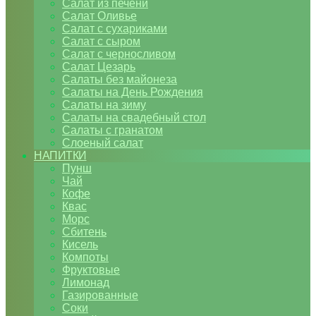
Салат из печени
Салат Оливье
Салат с сухариками
Салат с сыром
Салат с черносливом
Салат Цезарь
Салаты без майонеза
Салаты на День Рождения
Салаты на зиму
Салаты на свадебный стол
Салаты с гранатом
Слоеный салат
НАПИТКИ
Пунш
Чай
Кофе
Квас
Морс
Сбитень
Кисель
Компоты
Фруктовые
Лимонад
Газированные
Соки