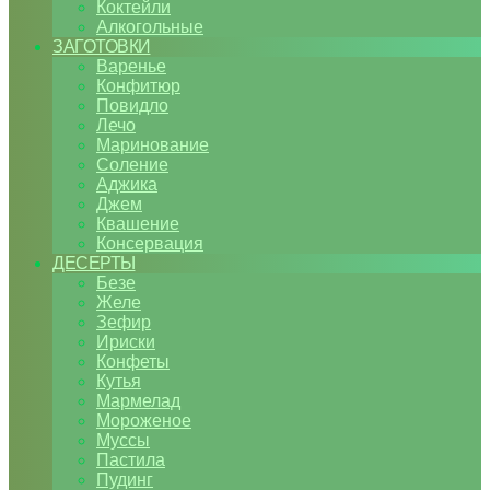
Коктейли
Алкогольные
ЗАГОТОВКИ
Варенье
Конфитюр
Повидло
Лечо
Маринование
Соление
Аджика
Джем
Квашение
Консервация
ДЕСЕРТЫ
Безе
Желе
Зефир
Ириски
Конфеты
Кутья
Мармелад
Мороженое
Муссы
Пастила
Пудинг