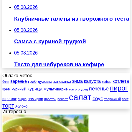
05.08.2026
Клубничные галеты из творожного теста
05.08.2026
Самса с куриной грудкой
05.08.2026
Тесто для чебуреков на кефире
Облако меток
зима
котлета
варенье
капуста
гриб
духовка
запеканка
блин
кефир
пирог
печенье
курица
мультиварке
куриный
крем
мясо
огурец
салат
соус
помидор
пирожок
пицца
простой
рецепт
творожный
тест
торт
яблоко
Интересно