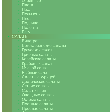
Отбивные
Паста
Паэлья
Пельмени
Плов
Подлива
Полента
Рагу
САЛАТЫ
Винегрет
Вегетарианские салаты
Греческий салат
Грибные салаты
Корейские салаты
Крабовый салат
Мясной салат
Рыбный салат
Салаты с курицей
Диетические салаты
Летние салаты
Салат из яиц
Овощные салаты
Острые салаты
Постные салаты
Простые салаты