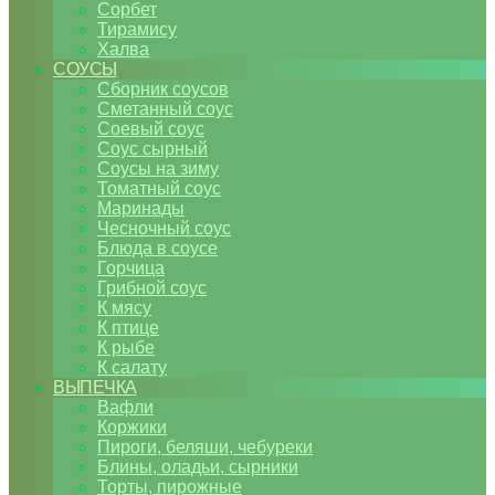
Сорбет
Тирамису
Халва
СОУСЫ
Сборник соусов
Сметанный соус
Соевый соус
Соус сырный
Соусы на зиму
Томатный соус
Маринады
Чесночный соус
Блюда в соусе
Горчица
Грибной соус
К мясу
К птице
К рыбе
К салату
ВЫПЕЧКА
Вафли
Коржики
Пироги, беляши, чебуреки
Блины, оладьи, сырники
Торты, пирожные