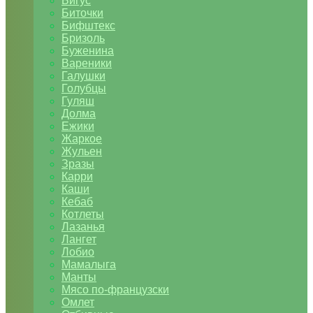
Бигус
Биточки
Бифштекс
Бризоль
Буженина
Вареники
Галушки
Голубцы
Гуляш
Долма
Ежики
Жаркое
Жульен
Зразы
Карри
Каши
Кебаб
Котлеты
Лазанья
Лангет
Лобио
Мамалыга
Манты
Мясо по-французски
Омлет