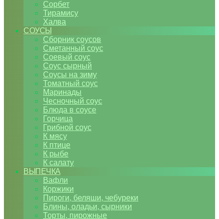
Сорбет
Тирамису
Халва
СОУСЫ
Сборник соусов
Сметанный соус
Соевый соус
Соус сырный
Соусы на зиму
Томатный соус
Маринады
Чесночный соус
Блюда в соусе
Горчица
Грибной соус
К мясу
К птице
К рыбе
К салату
ВЫПЕЧКА
Вафли
Коржики
Пироги, беляши, чебуреки
Блины, оладьи, сырники
Торты, пирожные