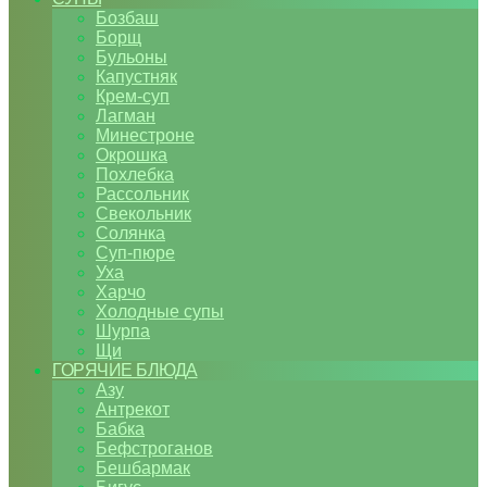
Бозбаш
Борщ
Бульоны
Капустняк
Крем-суп
Лагман
Минестроне
Окрошка
Похлебка
Рассольник
Свекольник
Солянка
Суп-пюре
Уха
Харчо
Холодные супы
Шурпа
Щи
ГОРЯЧИЕ БЛЮДА
Азу
Антрекот
Бабка
Бефстроганов
Бешбармак