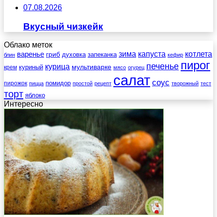
07.08.2026
Вкусный чизкейк
Облако меток
зима
котлета
варенье
капуста
гриб
духовка
запеканка
блин
кефир
пирог
печенье
курица
мультиварке
куриный
крем
мясо
огурец
салат
соус
помидор
пирожок
пицца
простой
рецепт
творожный
тест
торт
яблоко
Интересно