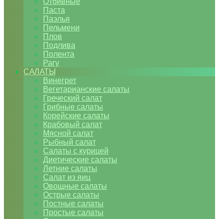
Отбивные
Паста
Паэлья
Пельмени
Плов
Подлива
Полента
Рагу
САЛАТЫ
Винегрет
Вегетарианские салаты
Греческий салат
Грибные салаты
Корейские салаты
Крабовый салат
Мясной салат
Рыбный салат
Салаты с курицей
Диетические салаты
Летние салаты
Салат из яиц
Овощные салаты
Острые салаты
Постные салаты
Простые салаты