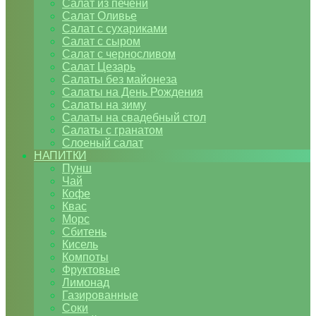
Салат из печени
Салат Оливье
Салат с сухариками
Салат с сыром
Салат с черносливом
Салат Цезарь
Салаты без майонеза
Салаты на День Рождения
Салаты на зиму
Салаты на свадебный стол
Салаты с гранатом
Слоеный салат
НАПИТКИ
Пунш
Чай
Кофе
Квас
Морс
Сбитень
Кисель
Компоты
Фруктовые
Лимонад
Газированные
Соки