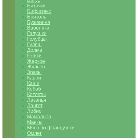
Бигус
Биточки
Бифштекс
Бризоль
Буженина
Вареники
Галушки
Голубцы
Гуляш
Долма
Ежики
Жаркое
Жульен
Зразы
Карри
Каши
Кебаб
Котлеты
Лазанья
Лангет
Лобио
Мамалыга
Манты
Мясо по-французски
Омлет