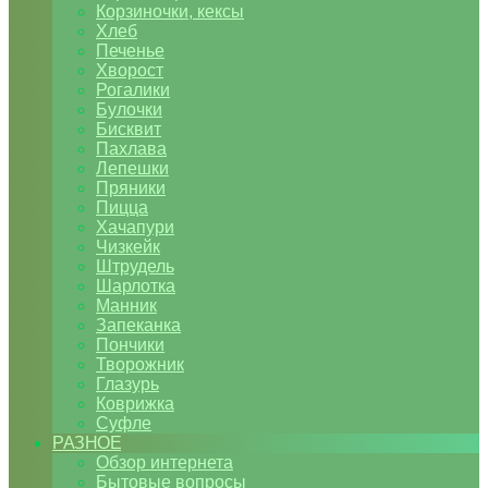
Корзиночки, кексы
Хлеб
Печенье
Хворост
Рогалики
Булочки
Бисквит
Пахлава
Лепешки
Пряники
Пицца
Хачапури
Чизкейк
Штрудель
Шарлотка
Манник
Запеканка
Пончики
Творожник
Глазурь
Коврижка
Суфле
РАЗНОЕ
Обзор интернета
Бытовые вопросы