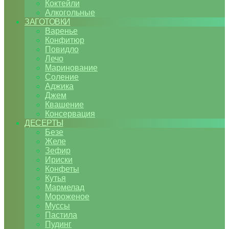
Коктейли
Алкогольные
ЗАГОТОВКИ
Варенье
Конфитюр
Повидло
Лечо
Маринование
Соление
Аджика
Джем
Квашение
Консервация
ДЕСЕРТЫ
Безе
Желе
Зефир
Ириски
Конфеты
Кутья
Мармелад
Мороженое
Муссы
Пастила
Пудинг