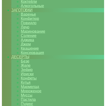
Коктейли
Алкогольные
ЗАГОТОВКИ
Варенье
Конфитюр
Повидло
Лечо
Маринование
Соление
Аджика
Джем
Квашение
Консервация
ДЕСЕРТЫ
Безе
Желе
Зефир
Ириски
Конфеты
Кутья
Мармелад
Мороженое
Муссы
Пастила
Пудинг