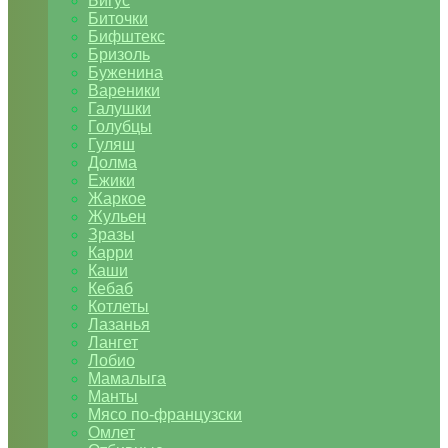
Бигус
Биточки
Бифштекс
Бризоль
Буженина
Вареники
Галушки
Голубцы
Гуляш
Долма
Ежики
Жаркое
Жульен
Зразы
Карри
Каши
Кебаб
Котлеты
Лазанья
Лангет
Лобио
Мамалыга
Манты
Мясо по-французски
Омлет