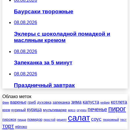
08.08.2026
Баурсаки творожные
08.08.2026
Эклеры с шоколадной помадкой и
масляным кремом
08.08.2026
Запеканка за 5 минут
08.08.2026
Праздничный завтрак
Облако меток
зима
котлета
варенье
капуста
гриб
духовка
запеканка
блин
кефир
пирог
печенье
курица
мультиварке
куриный
крем
мясо
огурец
салат
соус
помидор
пирожок
пицца
простой
рецепт
творожный
тест
торт
яблоко