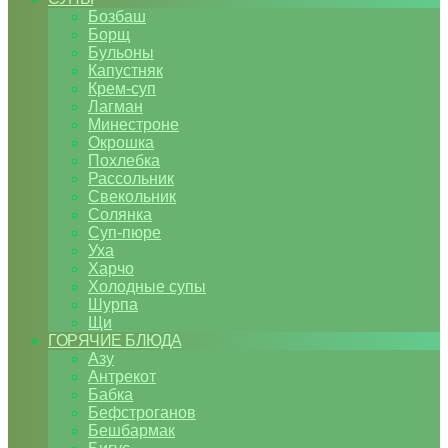
Бозбаш
Борщ
Бульоны
Капустняк
Крем-суп
Лагман
Минестроне
Окрошка
Похлебка
Рассольник
Свекольник
Солянка
Суп-пюре
Уха
Харчо
Холодные супы
Шурпа
Щи
ГОРЯЧИЕ БЛЮДА
Азу
Антрекот
Бабка
Бефстроганов
Бешбармак