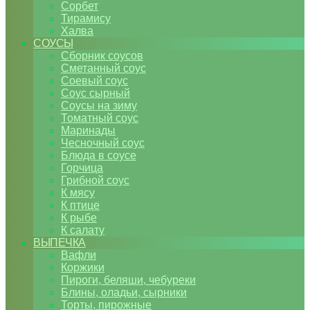
Сорбет
Тирамису
Халва
СОУСЫ
Сборник соусов
Сметанный соус
Соевый соус
Соус сырный
Соусы на зиму
Томатный соус
Маринады
Чесночный соус
Блюда в соусе
Горчица
Грибной соус
К мясу
К птице
К рыбе
К салату
ВЫПЕЧКА
Вафли
Коржики
Пироги, беляши, чебуреки
Блины, оладьи, сырники
Торты, пирожные