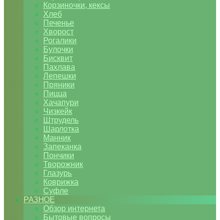
Корзиночки, кексы
Хлеб
Печенье
Хворост
Рогалики
Булочки
Бисквит
Пахлава
Лепешки
Пряники
Пицца
Хачапури
Чизкейк
Штрудель
Шарлотка
Манник
Запеканка
Пончики
Творожник
Глазурь
Коврижка
Суфле
РАЗНОЕ
Обзор интернета
Бытовые вопросы