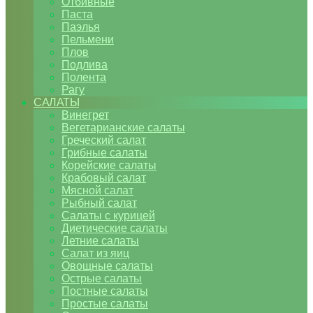
Отбивные
Паста
Паэлья
Пельмени
Плов
Подлива
Полента
Рагу
САЛАТЫ
Винегрет
Вегетарианские салаты
Греческий салат
Грибные салаты
Корейские салаты
Крабовый салат
Мясной салат
Рыбный салат
Салаты с курицей
Диетические салаты
Летние салаты
Салат из яиц
Овощные салаты
Острые салаты
Постные салаты
Простые салаты