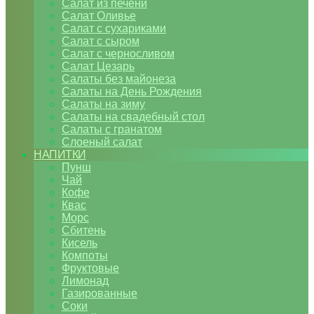
Салат из печени
Салат Оливье
Салат с сухариками
Салат с сыром
Салат с черносливом
Салат Цезарь
Салаты без майонеза
Салаты на День Рождения
Салаты на зиму
Салаты на свадебный стол
Салаты с гранатом
Слоеный салат
НАПИТКИ
Пунш
Чай
Кофе
Квас
Морс
Сбитень
Кисель
Компоты
Фруктовые
Лимонад
Газированные
Соки