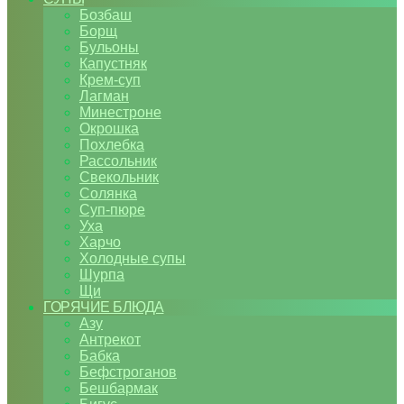
Бозбаш
Борщ
Бульоны
Капустняк
Крем-суп
Лагман
Минестроне
Окрошка
Похлебка
Рассольник
Свекольник
Солянка
Суп-пюре
Уха
Харчо
Холодные супы
Шурпа
Щи
ГОРЯЧИЕ БЛЮДА
Азу
Антрекот
Бабка
Бефстроганов
Бешбармак