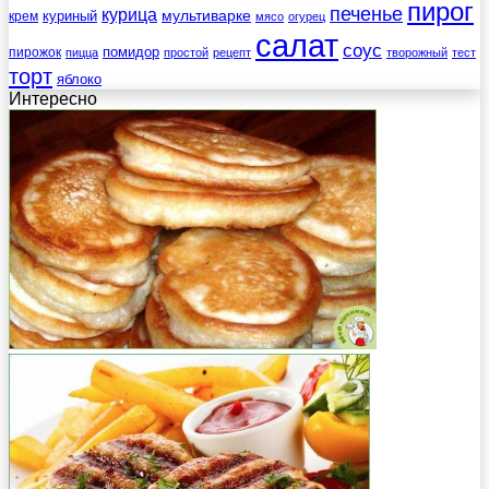
пирог
печенье
курица
мультиварке
куриный
крем
мясо
огурец
салат
соус
помидор
пирожок
пицца
простой
рецепт
творожный
тест
торт
яблоко
Интересно