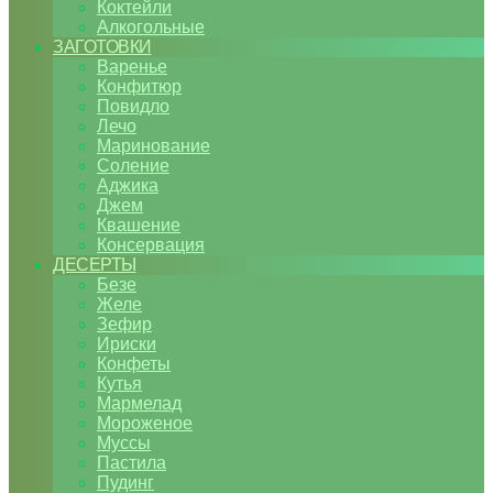
Коктейли
Алкогольные
ЗАГОТОВКИ
Варенье
Конфитюр
Повидло
Лечо
Маринование
Соление
Аджика
Джем
Квашение
Консервация
ДЕСЕРТЫ
Безе
Желе
Зефир
Ириски
Конфеты
Кутья
Мармелад
Мороженое
Муссы
Пастила
Пудинг