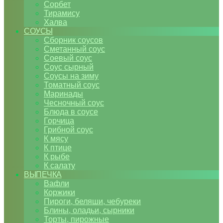
Сорбет
Тирамису
Халва
СОУСЫ
Сборник соусов
Сметанный соус
Соевый соус
Соус сырный
Соусы на зиму
Томатный соус
Маринады
Чесночный соус
Блюда в соусе
Горчица
Грибной соус
К мясу
К птице
К рыбе
К салату
ВЫПЕЧКА
Вафли
Коржики
Пироги, беляши, чебуреки
Блины, оладьи, сырники
Торты, пирожные