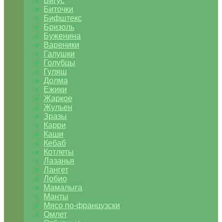
Бигус
Биточки
Бифштекс
Бризоль
Буженина
Вареники
Галушки
Голубцы
Гуляш
Долма
Ежики
Жаркое
Жульен
Зразы
Карри
Каши
Кебаб
Котлеты
Лазанья
Лангет
Лобио
Мамалыга
Манты
Мясо по-французски
Омлет