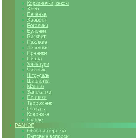
Корзиночки, кексы
Хлеб
Печенье
Хворост
Рогалики
Булочки
Бисквит
Пахлава
Лепешки
Пряники
Пицца
Хачапури
Чизкейк
Штрудель
Шарлотка
Манник
Запеканка
Пончики
Творожник
Глазурь
Коврижка
Суфле
РАЗНОЕ
Обзор интернета
Бытовые вопросы