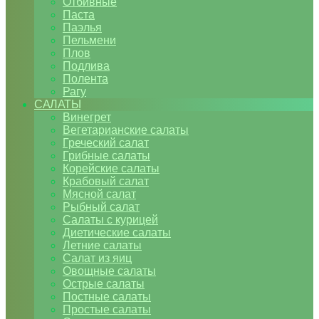
Отбивные
Паста
Паэлья
Пельмени
Плов
Подлива
Полента
Рагу
САЛАТЫ
Винегрет
Вегетарианские салаты
Греческий салат
Грибные салаты
Корейские салаты
Крабовый салат
Мясной салат
Рыбный салат
Салаты с курицей
Диетические салаты
Летние салаты
Салат из яиц
Овощные салаты
Острые салаты
Постные салаты
Простые салаты