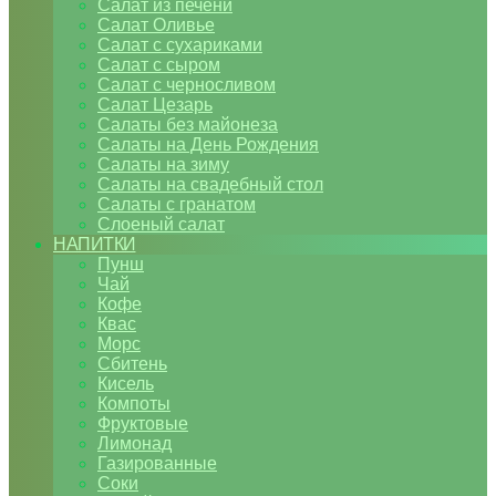
Салат из печени
Салат Оливье
Салат с сухариками
Салат с сыром
Салат с черносливом
Салат Цезарь
Салаты без майонеза
Салаты на День Рождения
Салаты на зиму
Салаты на свадебный стол
Салаты с гранатом
Слоеный салат
НАПИТКИ
Пунш
Чай
Кофе
Квас
Морс
Сбитень
Кисель
Компоты
Фруктовые
Лимонад
Газированные
Соки