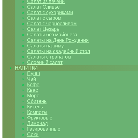
Салат из печени
Салат Оливье
Салат с сухариками
Салат с сыром
Салат с черносливом
Салат Цезарь
Салаты без майонеза
Салаты на День Рождения
Салаты на зиму
Салаты на свадебный стол
Салаты с гранатом
Слоеный салат
НАПИТКИ
Пунш
Чай
Кофе
Квас
Морс
Сбитень
Кисель
Компоты
Фруктовые
Лимонад
Газированные
Соки