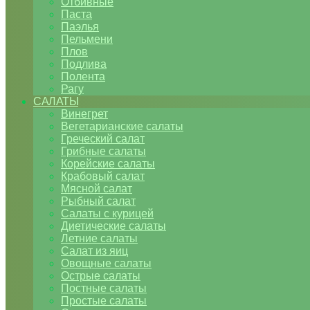
Отбивные
Паста
Паэлья
Пельмени
Плов
Подлива
Полента
Рагу
САЛАТЫ
Винегрет
Вегетарианские салаты
Греческий салат
Грибные салаты
Корейские салаты
Крабовый салат
Мясной салат
Рыбный салат
Салаты с курицей
Диетические салаты
Летние салаты
Салат из яиц
Овощные салаты
Острые салаты
Постные салаты
Простые салаты