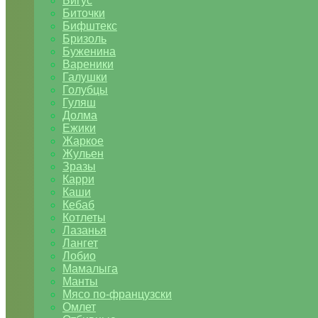
Бигус
Биточки
Бифштекс
Бризоль
Буженина
Вареники
Галушки
Голубцы
Гуляш
Долма
Ежики
Жаркое
Жульен
Зразы
Карри
Каши
Кебаб
Котлеты
Лазанья
Лангет
Лобио
Мамалыга
Манты
Мясо по-французски
Омлет