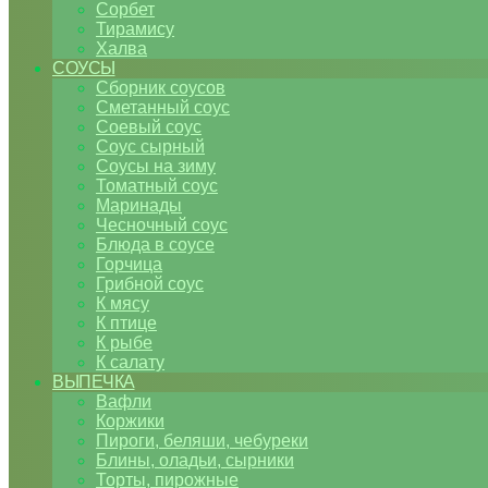
Сорбет
Тирамису
Халва
СОУСЫ
Сборник соусов
Сметанный соус
Соевый соус
Соус сырный
Соусы на зиму
Томатный соус
Маринады
Чесночный соус
Блюда в соусе
Горчица
Грибной соус
К мясу
К птице
К рыбе
К салату
ВЫПЕЧКА
Вафли
Коржики
Пироги, беляши, чебуреки
Блины, оладьи, сырники
Торты, пирожные