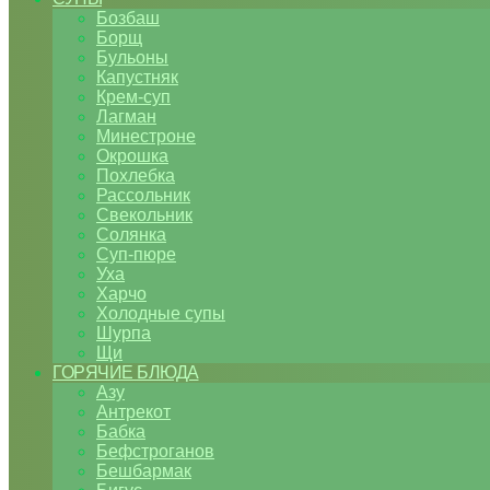
Бозбаш
Борщ
Бульоны
Капустняк
Крем-суп
Лагман
Минестроне
Окрошка
Похлебка
Рассольник
Свекольник
Солянка
Суп-пюре
Уха
Харчо
Холодные супы
Шурпа
Щи
ГОРЯЧИЕ БЛЮДА
Азу
Антрекот
Бабка
Бефстроганов
Бешбармак