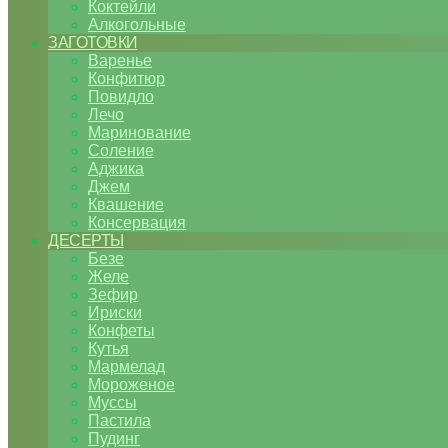
Коктейли
Алкогольные
ЗАГОТОВКИ
Варенье
Конфитюр
Повидло
Лечо
Маринование
Соление
Аджика
Джем
Квашение
Консервация
ДЕСЕРТЫ
Безе
Желе
Зефир
Ириски
Конфеты
Кутья
Мармелад
Мороженое
Муссы
Пастила
Пудинг