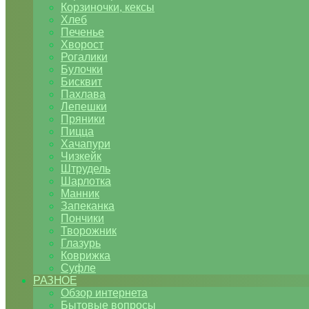
Корзиночки, кексы
Хлеб
Печенье
Хворост
Рогалики
Булочки
Бисквит
Пахлава
Лепешки
Пряники
Пицца
Хачапури
Чизкейк
Штрудель
Шарлотка
Манник
Запеканка
Пончики
Творожник
Глазурь
Коврижка
Суфле
РАЗНОЕ
Обзор интернета
Бытовые вопросы