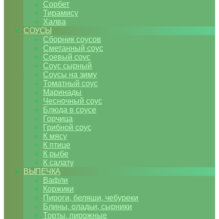
Сорбет
Тирамису
Халва
СОУСЫ
Сборник соусов
Сметанный соус
Соевый соус
Соус сырный
Соусы на зиму
Томатный соус
Маринады
Чесночный соус
Блюда в соусе
Горчица
Грибной соус
К мясу
К птице
К рыбе
К салату
ВЫПЕЧКА
Вафли
Коржики
Пироги, беляши, чебуреки
Блины, оладьи, сырники
Торты, пирожные