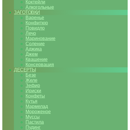
Коктейли
Алкогольные
ЗАГОТОВКИ
Варенье
Конфитюр
Повидло
Лечо
Маринование
Соление
Аджика
Джем
Квашение
Консервация
ДЕСЕРТЫ
Безе
Желе
Зефир
Ириски
Конфеты
Кутья
Мармелад
Мороженое
Муссы
Пастила
Пудинг