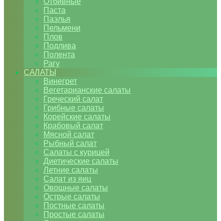
Отбивные
Паста
Паэлья
Пельмени
Плов
Подлива
Полента
Рагу
САЛАТЫ
Винегрет
Вегетарианские салаты
Греческий салат
Грибные салаты
Корейские салаты
Крабовый салат
Мясной салат
Рыбный салат
Салаты с курицей
Диетические салаты
Летние салаты
Салат из яиц
Овощные салаты
Острые салаты
Постные салаты
Простые салаты