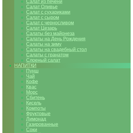
Салат из печени
Салат Оливье
Салат с сухариками
Салат с сыром
Салат с черносливом
Салат Цезарь
Салаты без майонеза
Салаты на День Рождения
Салаты на зиму
Салаты на свадебный стол
Салаты с гранатом
Слоеный салат
НАПИТКИ
Пунш
Чай
Кофе
Квас
Морс
Сбитень
Кисель
Компоты
Фруктовые
Лимонад
Газированные
Соки