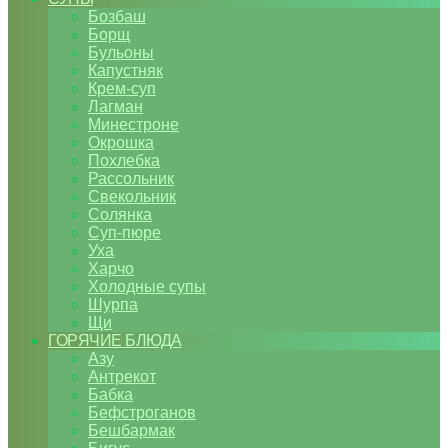
Бозбаш
Борщ
Бульоны
Капустняк
Крем-суп
Лагман
Минестроне
Окрошка
Похлебка
Рассольник
Свекольник
Солянка
Суп-пюре
Уха
Харчо
Холодные супы
Шурпа
Щи
ГОРЯЧИЕ БЛЮДА
Азу
Антрекот
Бабка
Бефстроганов
Бешбармак