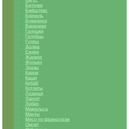
Бигус
Биточки
Бифштекс
Бризоль
Буженина
Вареники
Галушки
Голубцы
Гуляш
Долма
Ежики
Жаркое
Жульен
Зразы
Карри
Каши
Кебаб
Котлеты
Лазанья
Лангет
Лобио
Мамалыга
Манты
Мясо по-французски
Омлет