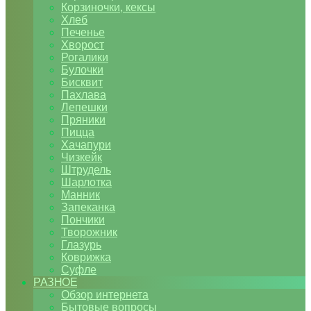
Корзиночки, кексы
Хлеб
Печенье
Хворост
Рогалики
Булочки
Бисквит
Пахлава
Лепешки
Пряники
Пицца
Хачапури
Чизкейк
Штрудель
Шарлотка
Манник
Запеканка
Пончики
Творожник
Глазурь
Коврижка
Суфле
РАЗНОЕ
Обзор интернета
Бытовые вопросы