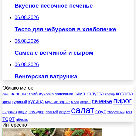
Вкусное песочное печенье
06.08.2026
Тесто для чебуреков в хлебопечке
06.08.2026
Самса с ветчиной и сыром
06.08.2026
Венгерская ватрушка
Облако меток
зима
котлета
варенье
капуста
гриб
духовка
запеканка
блин
кефир
пирог
печенье
курица
мультиварке
куриный
крем
мясо
огурец
салат
соус
помидор
пирожок
пицца
простой
рецепт
творожный
тест
торт
яблоко
Интересно