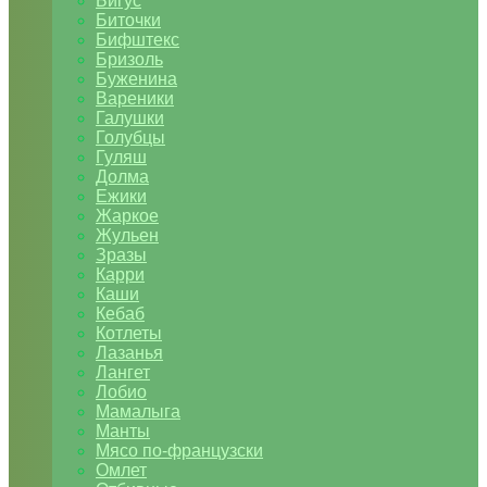
Бигус
Биточки
Бифштекс
Бризоль
Буженина
Вареники
Галушки
Голубцы
Гуляш
Долма
Ежики
Жаркое
Жульен
Зразы
Карри
Каши
Кебаб
Котлеты
Лазанья
Лангет
Лобио
Мамалыга
Манты
Мясо по-французски
Омлет