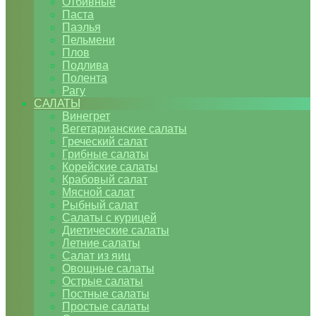
Отбивные
Паста
Паэлья
Пельмени
Плов
Подлива
Полента
Рагу
САЛАТЫ
Винегрет
Вегетарианские салаты
Греческий салат
Грибные салаты
Корейские салаты
Крабовый салат
Мясной салат
Рыбный салат
Салаты с курицей
Диетические салаты
Летние салаты
Салат из яиц
Овощные салаты
Острые салаты
Постные салаты
Простые салаты