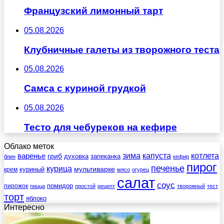
Французский лимонный тарт
05.08.2026
Клубничные галеты из творожного теста
05.08.2026
Самса с куриной грудкой
05.08.2026
Тесто для чебуреков на кефире
Облако меток
зима
котлета
варенье
капуста
гриб
духовка
запеканка
блин
кефир
пирог
печенье
курица
мультиварке
куриный
крем
мясо
огурец
салат
соус
помидор
пирожок
пицца
простой
рецепт
творожный
тест
торт
яблоко
Интересно