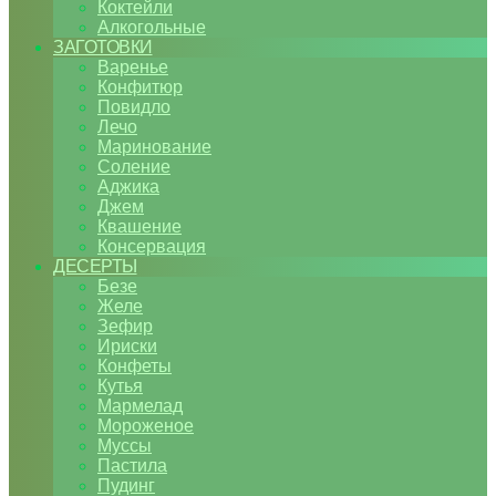
Коктейли
Алкогольные
ЗАГОТОВКИ
Варенье
Конфитюр
Повидло
Лечо
Маринование
Соление
Аджика
Джем
Квашение
Консервация
ДЕСЕРТЫ
Безе
Желе
Зефир
Ириски
Конфеты
Кутья
Мармелад
Мороженое
Муссы
Пастила
Пудинг