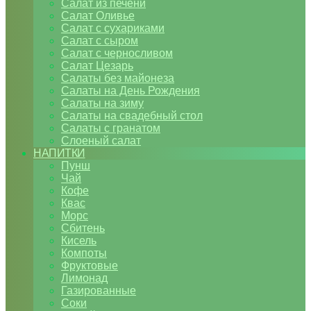
Салат из печени
Салат Оливье
Салат с сухариками
Салат с сыром
Салат с черносливом
Салат Цезарь
Салаты без майонеза
Салаты на День Рождения
Салаты на зиму
Салаты на свадебный стол
Салаты с гранатом
Слоеный салат
НАПИТКИ
Пунш
Чай
Кофе
Квас
Морс
Сбитень
Кисель
Компоты
Фруктовые
Лимонад
Газированные
Соки