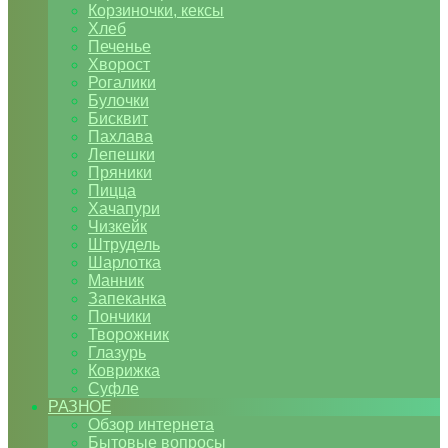
Корзиночки, кексы
Хлеб
Печенье
Хворост
Рогалики
Булочки
Бисквит
Пахлава
Лепешки
Пряники
Пицца
Хачапури
Чизкейк
Штрудель
Шарлотка
Манник
Запеканка
Пончики
Творожник
Глазурь
Коврижка
Суфле
РАЗНОЕ
Обзор интернета
Бытовые вопросы