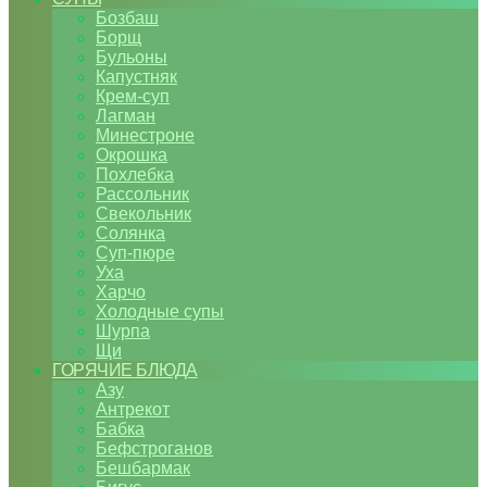
Бозбаш
Борщ
Бульоны
Капустняк
Крем-суп
Лагман
Минестроне
Окрошка
Похлебка
Рассольник
Свекольник
Солянка
Суп-пюре
Уха
Харчо
Холодные супы
Шурпа
Щи
ГОРЯЧИЕ БЛЮДА
Азу
Антрекот
Бабка
Бефстроганов
Бешбармак