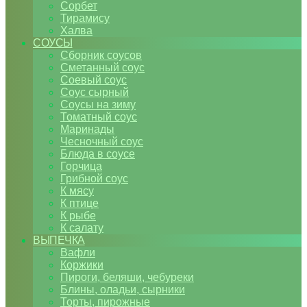
Сорбет
Тирамису
Халва
СОУСЫ
Сборник соусов
Сметанный соус
Соевый соус
Соус сырный
Соусы на зиму
Томатный соус
Маринады
Чесночный соус
Блюда в соусе
Горчица
Грибной соус
К мясу
К птице
К рыбе
К салату
ВЫПЕЧКА
Вафли
Коржики
Пироги, беляши, чебуреки
Блины, оладьи, сырники
Торты, пирожные