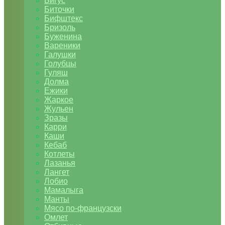
Бигус
Биточки
Бифштекс
Бризоль
Буженина
Вареники
Галушки
Голубцы
Гуляш
Долма
Ежики
Жаркое
Жульен
Зразы
Карри
Каши
Кебаб
Котлеты
Лазанья
Лангет
Лобио
Мамалыга
Манты
Мясо по-французски
Омлет