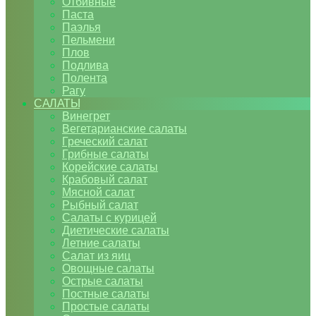
Отбивные
Паста
Паэлья
Пельмени
Плов
Подлива
Полента
Рагу
САЛАТЫ
Винегрет
Вегетарианские салаты
Греческий салат
Грибные салаты
Корейские салаты
Крабовый салат
Мясной салат
Рыбный салат
Салаты с курицей
Диетические салаты
Летние салаты
Салат из яиц
Овощные салаты
Острые салаты
Постные салаты
Простые салаты