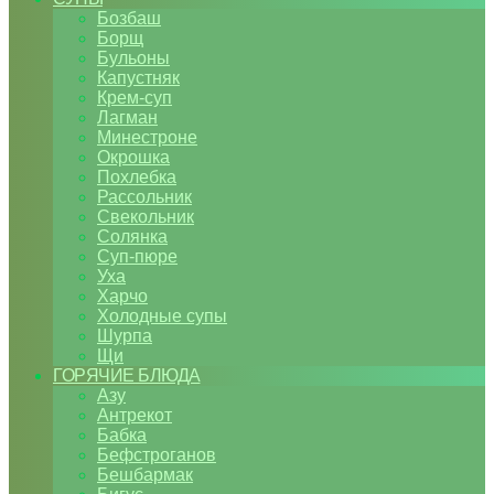
Бозбаш
Борщ
Бульоны
Капустняк
Крем-суп
Лагман
Минестроне
Окрошка
Похлебка
Рассольник
Свекольник
Солянка
Суп-пюре
Уха
Харчо
Холодные супы
Шурпа
Щи
ГОРЯЧИЕ БЛЮДА
Азу
Антрекот
Бабка
Бефстроганов
Бешбармак