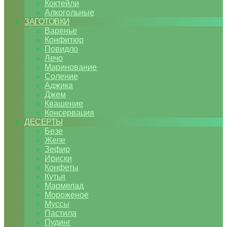
Коктейли
Алкогольные
ЗАГОТОВКИ
Варенье
Конфитюр
Повидло
Лечо
Маринование
Соление
Аджика
Джем
Квашение
Консервация
ДЕСЕРТЫ
Безе
Желе
Зефир
Ириски
Конфеты
Кутья
Мармелад
Мороженое
Муссы
Пастила
Пудинг