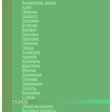
Корзиночки, кексы
Хлеб
Печенье
Хворост
Рогалики
Булочки
Бисквит
Пахлава
Лепешки
Пряники
Пицца
Хачапури
Чизкейк
Штрудель
Шарлотка
Манник
Запеканка
Пончики
Творожник
Глазурь
Коврижка
Суфле
РАЗНОЕ
Обзор интернета
Бытовые вопросы