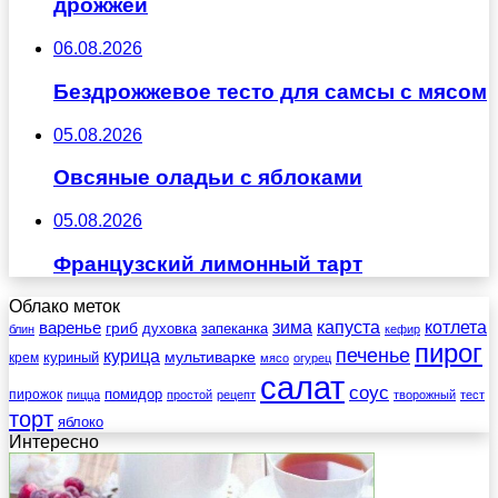
дрожжей
06.08.2026
Бездрожжевое тесто для самсы с мясом
05.08.2026
Овсяные оладьи с яблоками
05.08.2026
Французский лимонный тарт
Облако меток
зима
котлета
варенье
капуста
гриб
духовка
запеканка
блин
кефир
пирог
печенье
курица
мультиварке
куриный
крем
мясо
огурец
салат
соус
помидор
пирожок
пицца
простой
рецепт
творожный
тест
торт
яблоко
Интересно