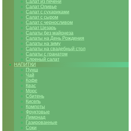
Салат из печени
Салат Оливье
Салат с сухариками
Салат с сыром
Салат с черносливом
Салат Цезарь
Салаты без майонеза
Салаты на День Рождения
Салаты на зиму
Салаты на свадебный стол
Салаты с гранатом
Слоеный салат
НАПИТКИ
Пунш
Чай
Кофе
Квас
Морс
Сбитень
Кисель
Компоты
Фруктовые
Лимонад
Газированные
Соки