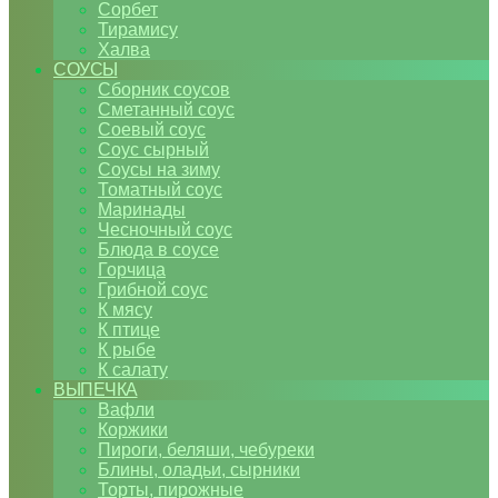
Сорбет
Тирамису
Халва
СОУСЫ
Сборник соусов
Сметанный соус
Соевый соус
Соус сырный
Соусы на зиму
Томатный соус
Маринады
Чесночный соус
Блюда в соусе
Горчица
Грибной соус
К мясу
К птице
К рыбе
К салату
ВЫПЕЧКА
Вафли
Коржики
Пироги, беляши, чебуреки
Блины, оладьи, сырники
Торты, пирожные