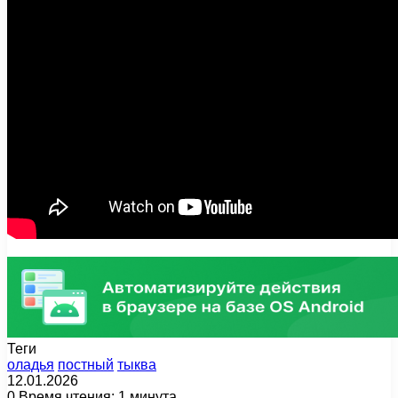
Теги
оладья
постный
тыква
12.01.2026
0
Время чтения: 1 минута