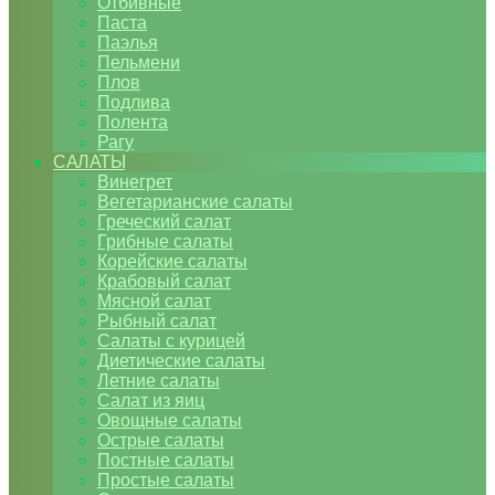
Отбивные
Паста
Паэлья
Пельмени
Плов
Подлива
Полента
Рагу
САЛАТЫ
Винегрет
Вегетарианские салаты
Греческий салат
Грибные салаты
Корейские салаты
Крабовый салат
Мясной салат
Рыбный салат
Салаты с курицей
Диетические салаты
Летние салаты
Салат из яиц
Овощные салаты
Острые салаты
Постные салаты
Простые салаты