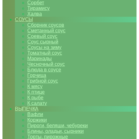
Сорбет
Тирамису
Халва
СОУСЫ
Сборник соусов
Сметанный соус
Соевый соус
Соус сырный
Соусы на зиму
Томатный соус
Маринады
Чесночный соус
Блюда в соусе
Горчица
Грибной соус
К мясу
К птице
К рыбе
К салату
ВЫПЕЧКА
Вафли
Коржики
Пироги, беляши, чебуреки
Блины, оладьи, сырники
Торты, пирожные