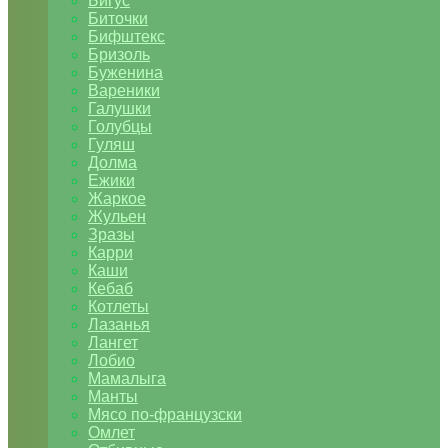
Бигус
Биточки
Бифштекс
Бризоль
Буженина
Вареники
Галушки
Голубцы
Гуляш
Долма
Ежики
Жаркое
Жульен
Зразы
Карри
Каши
Кебаб
Котлеты
Лазанья
Лангет
Лобио
Мамалыга
Манты
Мясо по-французски
Омлет