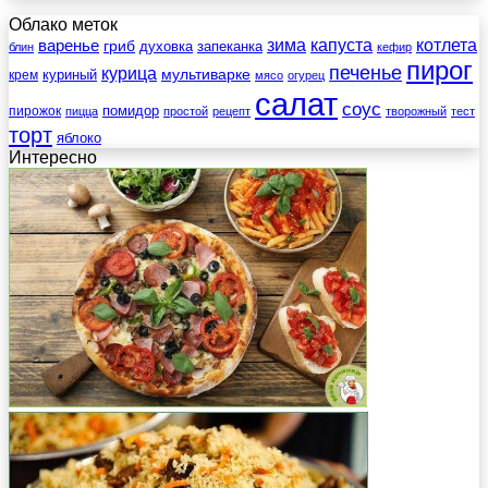
Облако меток
зима
котлета
варенье
капуста
гриб
духовка
запеканка
блин
кефир
пирог
печенье
курица
мультиварке
куриный
крем
мясо
огурец
салат
соус
помидор
пирожок
пицца
простой
рецепт
творожный
тест
торт
яблоко
Интересно