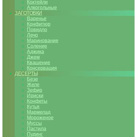
Коктейли
Алкогольные
ЗАГОТОВКИ
Варенье
Конфитюр
Повидло
Лечо
Маринование
Соление
Аджика
Джем
Квашение
Консервация
ДЕСЕРТЫ
Безе
Желе
Зефир
Ириски
Конфеты
Кутья
Мармелад
Мороженое
Муссы
Пастила
Пудинг