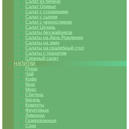
Салат из печени
Салат Оливье
Салат с сухариками
Салат с сыром
Салат с черносливом
Салат Цезарь
Салаты без майонеза
Салаты на День Рождения
Салаты на зиму
Салаты на свадебный стол
Салаты с гранатом
Слоеный салат
НАПИТКИ
Пунш
Чай
Кофе
Квас
Морс
Сбитень
Кисель
Компоты
Фруктовые
Лимонад
Газированные
Соки