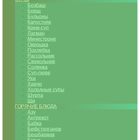
Бозбаш
Борщ
Бульоны
Капустняк
Крем-суп
Лагман
Минестроне
Окрошка
Похлебка
Рассольник
Свекольник
Солянка
Суп-пюре
Уха
Харчо
Холодные супы
Шурпа
Щи
ГОРЯЧИЕ БЛЮДА
Азу
Антрекот
Бабка
Бефстроганов
Бешбармак