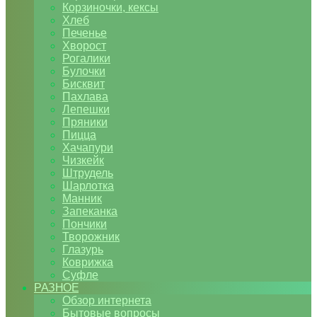
Корзиночки, кексы
Хлеб
Печенье
Хворост
Рогалики
Булочки
Бисквит
Пахлава
Лепешки
Пряники
Пицца
Хачапури
Чизкейк
Штрудель
Шарлотка
Манник
Запеканка
Пончики
Творожник
Глазурь
Коврижка
Суфле
РАЗНОЕ
Обзор интернета
Бытовые вопросы