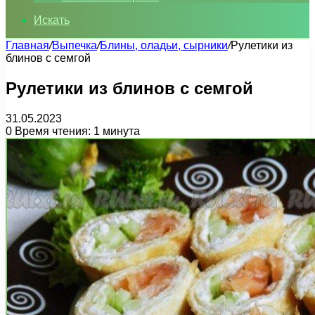
Искать
Главная
/
Выпечка
/
Блины, оладьи, сырники
/
Рулетики из
блинов с семгой
Рулетики из блинов с семгой
31.05.2023
0
Время чтения: 1 минута