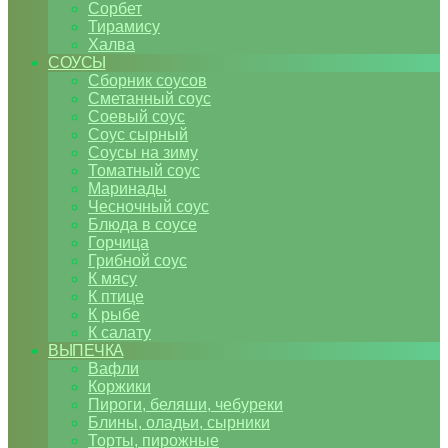
Сорбет
Тирамису
Халва
СОУСЫ
Сборник соусов
Сметанный соус
Соевый соус
Соус сырный
Соусы на зиму
Томатный соус
Маринады
Чесночный соус
Блюда в соусе
Горчица
Грибной соус
К мясу
К птице
К рыбе
К салату
ВЫПЕЧКА
Вафли
Коржики
Пироги, беляши, чебуреки
Блины, оладьи, сырники
Торты, пирожные