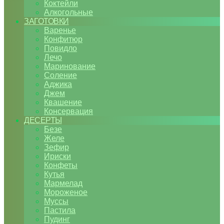
Коктейли
Алкогольные
ЗАГОТОВКИ
Варенье
Конфитюр
Повидло
Лечо
Маринование
Соление
Аджика
Джем
Квашение
Консервация
ДЕСЕРТЫ
Безе
Желе
Зефир
Ириски
Конфеты
Кутья
Мармелад
Мороженое
Муссы
Пастила
Пудинг