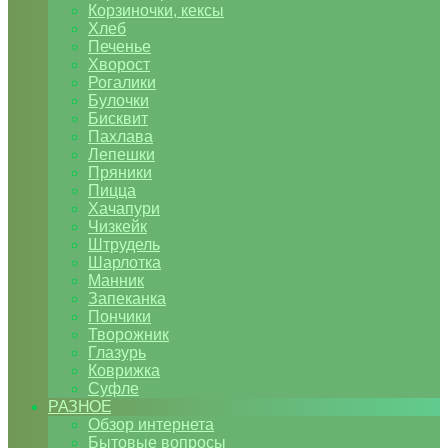
Корзиночки, кексы
Хлеб
Печенье
Хворост
Рогалики
Булочки
Бисквит
Пахлава
Лепешки
Пряники
Пицца
Хачапури
Чизкейк
Штрудель
Шарлотка
Манник
Запеканка
Пончики
Творожник
Глазурь
Коврижка
Суфле
РАЗНОЕ
Обзор интернета
Бытовые вопросы