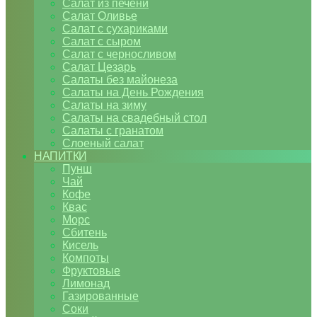
Салат из печени
Салат Оливье
Салат с сухариками
Салат с сыром
Салат с черносливом
Салат Цезарь
Салаты без майонеза
Салаты на День Рождения
Салаты на зиму
Салаты на свадебный стол
Салаты с гранатом
Слоеный салат
НАПИТКИ
Пунш
Чай
Кофе
Квас
Морс
Сбитень
Кисель
Компоты
Фруктовые
Лимонад
Газированные
Соки