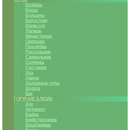
Бозбаш
Борщ
Бульоны
Капустняк
Крем-суп
Лагман
Минестроне
Окрошка
Похлебка
Рассольник
Свекольник
Солянка
Суп-пюре
Уха
Харчо
Холодные супы
Шурпа
Щи
ГОРЯЧИЕ БЛЮДА
Азу
Антрекот
Бабка
Бефстроганов
Бешбармак