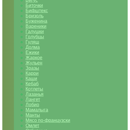
Бигус
Биточки
Бифштекс
Бризоль
Буженина
Вареники
Галушки
Голубцы
Гуляш
Долма
Ежики
Жаркое
Жульен
Зразы
Карри
Каши
Кебаб
Котлеты
Лазанья
Лангет
Лобио
Мамалыга
Манты
Мясо по-французски
Омлет