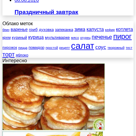
08.08.2026
Праздничный завтрак
Облако меток
зима
котлета
варенье
капуста
гриб
духовка
запеканка
блин
кефир
пирог
печенье
курица
мультиварке
куриный
крем
мясо
огурец
салат
соус
помидор
пирожок
пицца
простой
рецепт
творожный
тест
торт
яблоко
Интересно