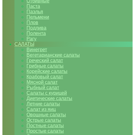
Отбивные
Паста
Паэлья
Пельмени
Плов
Подлива
Полента
Рагу
САЛАТЫ
Винегрет
Вегетарианские салаты
Греческий салат
Грибные салаты
Корейские салаты
Крабовый салат
Мясной салат
Рыбный салат
Салаты с курицей
Диетические салаты
Летние салаты
Салат из яиц
Овощные салаты
Острые салаты
Постные салаты
Простые салаты