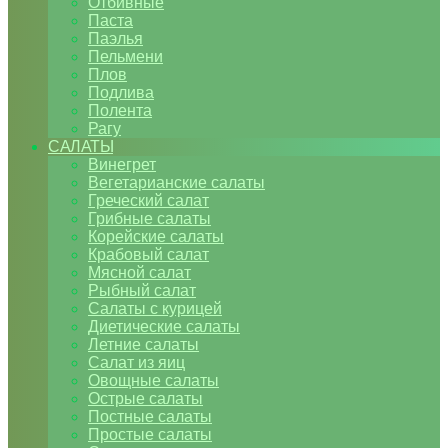
Отбивные
Паста
Паэлья
Пельмени
Плов
Подлива
Полента
Рагу
САЛАТЫ
Винегрет
Вегетарианские салаты
Греческий салат
Грибные салаты
Корейские салаты
Крабовый салат
Мясной салат
Рыбный салат
Салаты с курицей
Диетические салаты
Летние салаты
Салат из яиц
Овощные салаты
Острые салаты
Постные салаты
Простые салаты