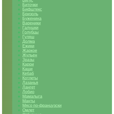
Бигус
Биточки
Бифштекс
Бризоль
Буженина
Вареники
Галушки
Голубцы
Гуляш
Долма
Ежики
Жаркое
Жульен
Зразы
Карри
Каши
Кебаб
Котлеты
Лазанья
Лангет
Лобио
Мамалыга
Манты
Мясо по-французски
Омлет