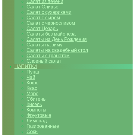
Салат из печени
Салат Оливье
Салат с сухариками
Салат с сыром
Салат с черносливом
Салат Цезарь
Салаты без майонеза
Салаты на День Рождения
Салаты на зиму
Салаты на свадебный стол
Салаты с гранатом
Слоеный салат
НАПИТКИ
Пунш
Чай
Кофе
Квас
Морс
Сбитень
Кисель
Компоты
Фруктовые
Лимонад
Газированные
Соки