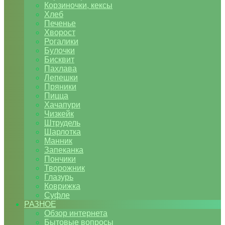
Корзиночки, кексы
Хлеб
Печенье
Хворост
Рогалики
Булочки
Бисквит
Пахлава
Лепешки
Пряники
Пицца
Хачапури
Чизкейк
Штрудель
Шарлотка
Манник
Запеканка
Пончики
Творожник
Глазурь
Коврижка
Суфле
РАЗНОЕ
Обзор интернета
Бытовые вопросы