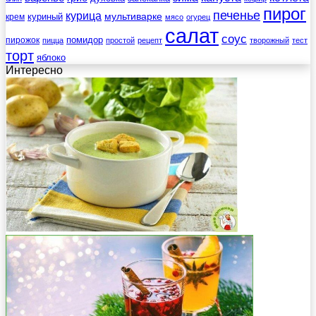
пирог
печенье
курица
мультиварке
куриный
крем
мясо
огурец
салат
соус
помидор
пирожок
пицца
простой
рецепт
творожный
тест
торт
яблоко
Интересно