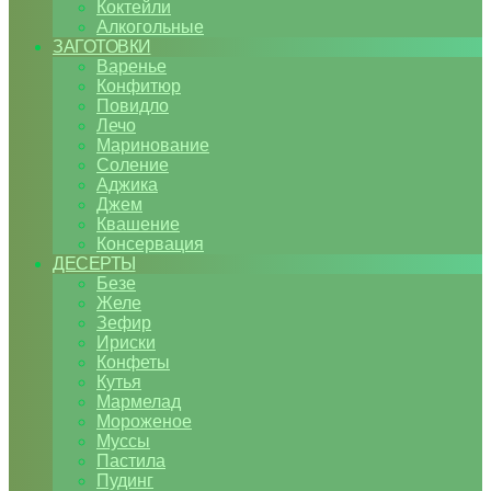
Коктейли
Алкогольные
ЗАГОТОВКИ
Варенье
Конфитюр
Повидло
Лечо
Маринование
Соление
Аджика
Джем
Квашение
Консервация
ДЕСЕРТЫ
Безе
Желе
Зефир
Ириски
Конфеты
Кутья
Мармелад
Мороженое
Муссы
Пастила
Пудинг