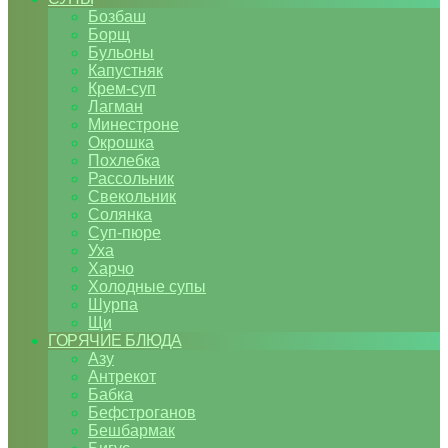
Бозбаш
Борщ
Бульоны
Капустняк
Крем-суп
Лагман
Минестроне
Окрошка
Похлебка
Рассольник
Свекольник
Солянка
Суп-пюре
Уха
Харчо
Холодные супы
Шурпа
Щи
ГОРЯЧИЕ БЛЮДА
Азу
Антрекот
Бабка
Бефстроганов
Бешбармак