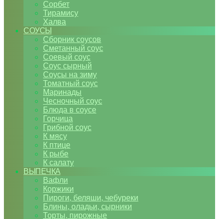
Сорбет
Тирамису
Халва
СОУСЫ
Сборник соусов
Сметанный соус
Соевый соус
Соус сырный
Соусы на зиму
Томатный соус
Маринады
Чесночный соус
Блюда в соусе
Горчица
Грибной соус
К мясу
К птице
К рыбе
К салату
ВЫПЕЧКА
Вафли
Коржики
Пироги, беляши, чебуреки
Блины, оладьи, сырники
Торты, пирожные