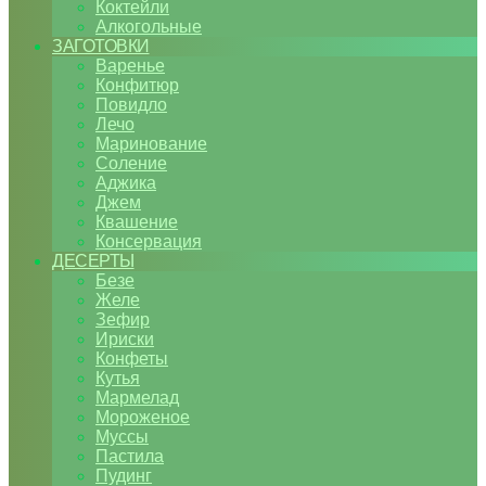
Коктейли
Алкогольные
ЗАГОТОВКИ
Варенье
Конфитюр
Повидло
Лечо
Маринование
Соление
Аджика
Джем
Квашение
Консервация
ДЕСЕРТЫ
Безе
Желе
Зефир
Ириски
Конфеты
Кутья
Мармелад
Мороженое
Муссы
Пастила
Пудинг