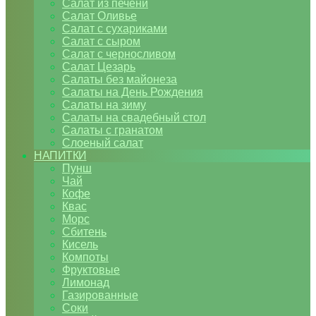
Салат из печени
Салат Оливье
Салат с сухариками
Салат с сыром
Салат с черносливом
Салат Цезарь
Салаты без майонеза
Салаты на День Рождения
Салаты на зиму
Салаты на свадебный стол
Салаты с гранатом
Слоеный салат
НАПИТКИ
Пунш
Чай
Кофе
Квас
Морс
Сбитень
Кисель
Компоты
Фруктовые
Лимонад
Газированные
Соки