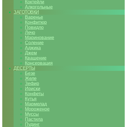
Коктейли
Алкогольные
ЗАГОТОВКИ
Варенье
Конфитюр
Повидло
Лечо
Маринование
Соление
Аджика
Джем
Квашение
Консервация
ДЕСЕРТЫ
Безе
Желе
Зефир
Ириски
Конфеты
Кутья
Мармелад
Мороженое
Муссы
Пастила
Пудинг