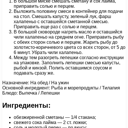
В большой миске смешать сметану и сок лайма,
приправить солью и перцем.
Выложить половину смеси в контейнер для подачи
на стол. Смешать капусту, зеленый лук, фарш
халапеньо с оставшейся сметанной смесью.
Приправить еще раз с солью и перцем.
В большой сковороде нагреть масло и оставшийся
чили халапеньо на среднем огне. Приправить рыбу
с обеих сторон солью и перцем. Жарить рыбу до
золотисто-коричневого цвета со всех сторон, от 5 до
6 минут. Убрать чили халапеньо.
Между тем разогреть лепешки согласно инструкции
на упаковке. Заполнить лепешки смесью капусты,
рыбой и кинзой. Полить оставшимся соусом и
подавать сразу же.
Назначение: На обед / На ужин
Основной ингредиент: Рыба и морепродукты / Тилапия
Блюдо: Выпечка / Лепешки
Ингредиенты:
обезжиренной сметаны — 1/4 стакана;
свежего сока лайма — 2 ст. ложки;
соль и молотый перец — по вкусу;