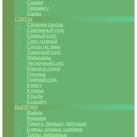
Сорбет
Тирамису
Халва
СОУСЫ
Сборник соусов
Сметанный соус
Соевый соус
Соус сырный
Соусы на зиму
Томатный соус
Маринады
Чесночный соус
Блюда в соусе
Горчица
Грибной соус
К мясу
К птице
К рыбе
К салату
ВЫПЕЧКА
Вафли
Коржики
Пироги, беляши, чебуреки
Блины, оладьи, сырники
Торты, пирожные