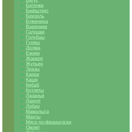
Бигус
Биточки
Бифштекс
Бризоль
Буженина
Вареники
Галушки
Голубцы
Гуляш
Долма
Ежики
Жаркое
Жульен
Зразы
Карри
Каши
Кебаб
Котлеты
Лазанья
Лангет
Лобио
Мамалыга
Манты
Мясо по-французски
Омлет