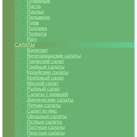
Отбивные
Паста
Паэлья
Пельмени
Плов
Подлива
Полента
Рагу
САЛАТЫ
Винегрет
Вегетарианские салаты
Греческий салат
Грибные салаты
Корейские салаты
Крабовый салат
Мясной салат
Рыбный салат
Салаты с курицей
Диетические салаты
Летние салаты
Салат из яиц
Овощные салаты
Острые салаты
Постные салаты
Простые салаты