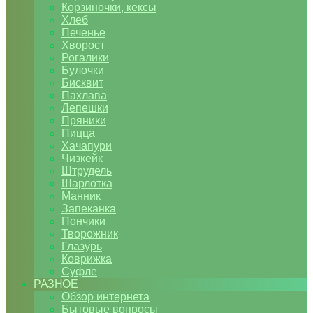
Корзиночки, кексы
Хлеб
Печенье
Хворост
Рогалики
Булочки
Бисквит
Пахлава
Лепешки
Пряники
Пицца
Хачапури
Чизкейк
Штрудель
Шарлотка
Манник
Запеканка
Пончики
Творожник
Глазурь
Коврижка
Суфле
РАЗНОЕ
Обзор интернета
Бытовые вопросы