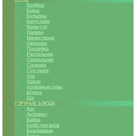
Бозбаш
Борщ
Бульоны
Капустняк
Крем-суп
Лагман
Минестроне
Окрошка
Похлебка
Рассольник
Свекольник
Солянка
Суп-пюре
Уха
Харчо
Холодные супы
Шурпа
Щи
ГОРЯЧИЕ БЛЮДА
Азу
Антрекот
Бабка
Бефстроганов
Бешбармак