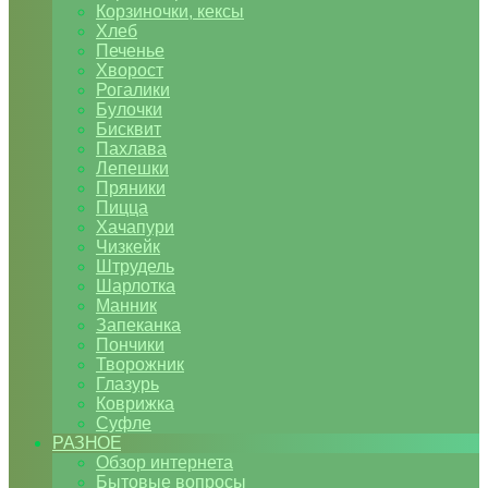
Корзиночки, кексы
Хлеб
Печенье
Хворост
Рогалики
Булочки
Бисквит
Пахлава
Лепешки
Пряники
Пицца
Хачапури
Чизкейк
Штрудель
Шарлотка
Манник
Запеканка
Пончики
Творожник
Глазурь
Коврижка
Суфле
РАЗНОЕ
Обзор интернета
Бытовые вопросы