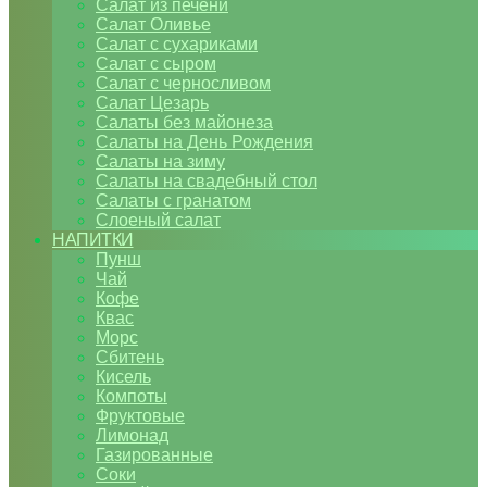
Салат из печени
Салат Оливье
Салат с сухариками
Салат с сыром
Салат с черносливом
Салат Цезарь
Салаты без майонеза
Салаты на День Рождения
Салаты на зиму
Салаты на свадебный стол
Салаты с гранатом
Слоеный салат
НАПИТКИ
Пунш
Чай
Кофе
Квас
Морс
Сбитень
Кисель
Компоты
Фруктовые
Лимонад
Газированные
Соки