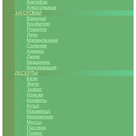
Коктейли
Алкогольные
ЗАГОТОВКИ
Варенье
Конфитюр
Повидло
Лечо
Маринование
Соление
Аджика
Джем
Квашение
Консервация
ДЕСЕРТЫ
Безе
Желе
Зефир
Ириски
Конфеты
Кутья
Мармелад
Мороженое
Муссы
Пастила
Пудинг