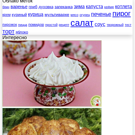
Облако меток
зима
котлета
варенье
капуста
гриб
духовка
запеканка
блин
кефир
пирог
печенье
курица
мультиварке
куриный
крем
мясо
огурец
салат
соус
помидор
пирожок
пицца
простой
рецепт
творожный
тест
торт
яблоко
Интересно