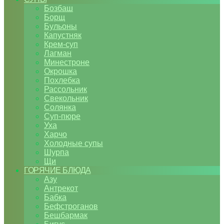
Бозбаш
Борщ
Бульоны
Капустняк
Крем-суп
Лагман
Минестроне
Окрошка
Похлебка
Рассольник
Свекольник
Солянка
Суп-пюре
Уха
Харчо
Холодные супы
Шурпа
Щи
ГОРЯЧИЕ БЛЮДА
Азу
Антрекот
Бабка
Бефстроганов
Бешбармак