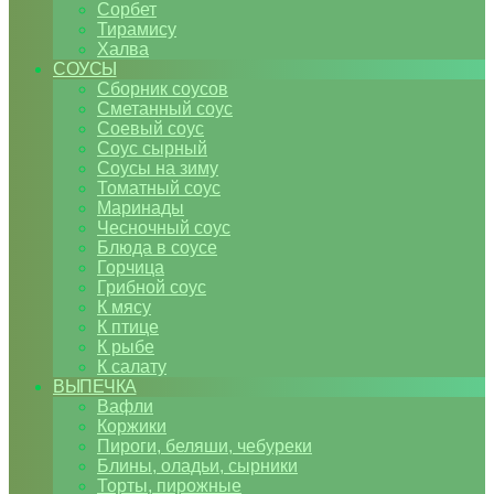
Сорбет
Тирамису
Халва
СОУСЫ
Сборник соусов
Сметанный соус
Соевый соус
Соус сырный
Соусы на зиму
Томатный соус
Маринады
Чесночный соус
Блюда в соусе
Горчица
Грибной соус
К мясу
К птице
К рыбе
К салату
ВЫПЕЧКА
Вафли
Коржики
Пироги, беляши, чебуреки
Блины, оладьи, сырники
Торты, пирожные