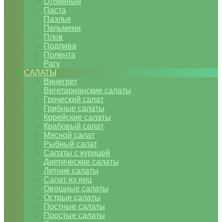
Отбивные
Паста
Паэлья
Пельмени
Плов
Подлива
Полента
Рагу
САЛАТЫ
Винегрет
Вегетарианские салаты
Греческий салат
Грибные салаты
Корейские салаты
Крабовый салат
Мясной салат
Рыбный салат
Салаты с курицей
Диетические салаты
Летние салаты
Салат из яиц
Овощные салаты
Острые салаты
Постные салаты
Простые салаты