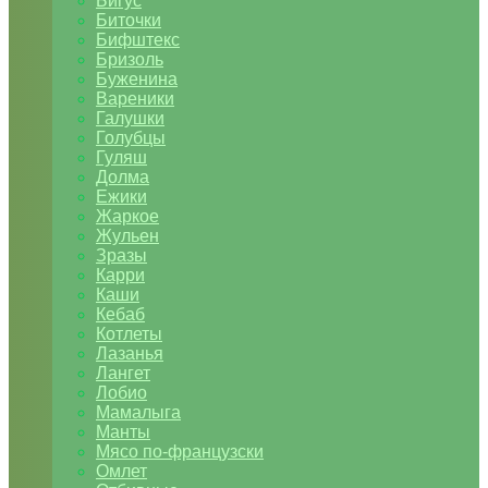
Бигус
Биточки
Бифштекс
Бризоль
Буженина
Вареники
Галушки
Голубцы
Гуляш
Долма
Ежики
Жаркое
Жульен
Зразы
Карри
Каши
Кебаб
Котлеты
Лазанья
Лангет
Лобио
Мамалыга
Манты
Мясо по-французски
Омлет