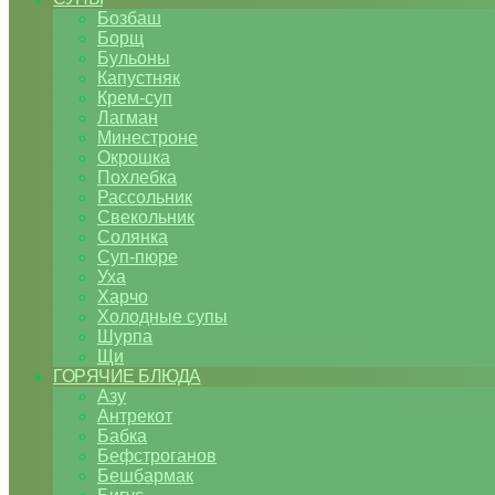
Бозбаш
Борщ
Бульоны
Капустняк
Крем-суп
Лагман
Минестроне
Окрошка
Похлебка
Рассольник
Свекольник
Солянка
Суп-пюре
Уха
Харчо
Холодные супы
Шурпа
Щи
ГОРЯЧИЕ БЛЮДА
Азу
Антрекот
Бабка
Бефстроганов
Бешбармак