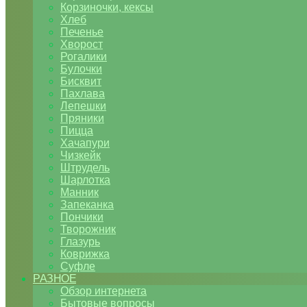
Корзиночки, кексы
Хлеб
Печенье
Хворост
Рогалики
Булочки
Бисквит
Пахлава
Лепешки
Пряники
Пицца
Хачапури
Чизкейк
Штрудель
Шарлотка
Манник
Запеканка
Пончики
Творожник
Глазурь
Коврижка
Суфле
РАЗНОЕ
Обзор интернета
Бытовые вопросы