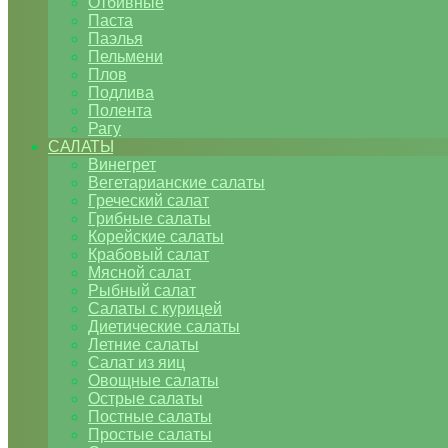
Отбивные
Паста
Паэлья
Пельмени
Плов
Подлива
Полента
Рагу
САЛАТЫ
Винегрет
Вегетарианские салаты
Греческий салат
Грибные салаты
Корейские салаты
Крабовый салат
Мясной салат
Рыбный салат
Салаты с курицей
Диетические салаты
Летние салаты
Салат из яиц
Овощные салаты
Острые салаты
Постные салаты
Простые салаты