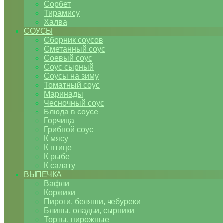
Сорбет
Тирамису
Халва
СОУСЫ
Сборник соусов
Сметанный соус
Соевый соус
Соус сырный
Соусы на зиму
Томатный соус
Маринады
Чесночный соус
Блюда в соусе
Горчица
Грибной соус
К мясу
К птице
К рыбе
К салату
ВЫПЕЧКА
Вафли
Коржики
Пироги, беляши, чебуреки
Блины, оладьи, сырники
Торты, пирожные