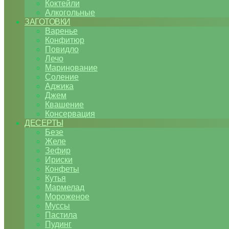
Коктейли
Алкогольные
ЗАГОТОВКИ
Варенье
Конфитюр
Повидло
Лечо
Маринование
Соление
Аджика
Джем
Квашение
Консервация
ДЕСЕРТЫ
Безе
Желе
Зефир
Ириски
Конфеты
Кутья
Мармелад
Мороженое
Муссы
Пастила
Пудинг