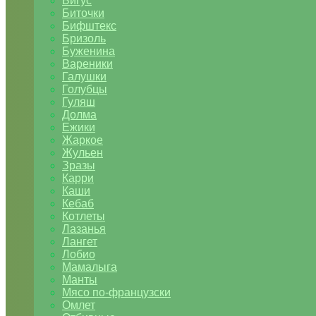
Бигус
Биточки
Бифштекс
Бризоль
Буженина
Вареники
Галушки
Голубцы
Гуляш
Долма
Ежики
Жаркое
Жульен
Зразы
Карри
Каши
Кебаб
Котлеты
Лазанья
Лангет
Лобио
Мамалыга
Манты
Мясо по-французски
Омлет