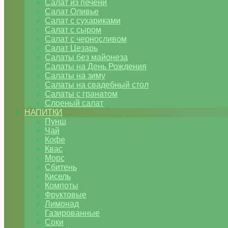
Салат из печени
Салат Оливье
Салат с сухариками
Салат с сыром
Салат с черносливом
Салат Цезарь
Салаты без майонеза
Салаты на День Рождения
Салаты на зиму
Салаты на свадебный стол
Салаты с гранатом
Слоеный салат
НАПИТКИ
Пунш
Чай
Кофе
Квас
Морс
Сбитень
Кисель
Компоты
Фруктовые
Лимонад
Газированные
Соки