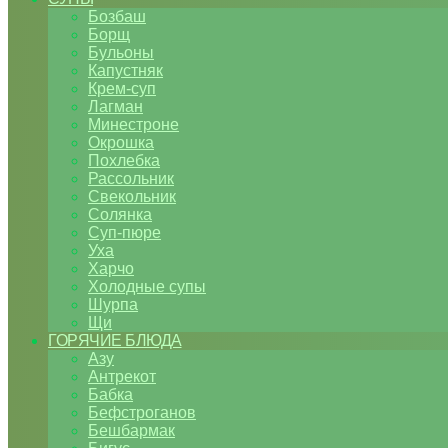
Бозбаш
Борщ
Бульоны
Капустняк
Крем-суп
Лагман
Минестроне
Окрошка
Похлебка
Рассольник
Свекольник
Солянка
Суп-пюре
Уха
Харчо
Холодные супы
Шурпа
Щи
ГОРЯЧИЕ БЛЮДА
Азу
Антрекот
Бабка
Бефстроганов
Бешбармак