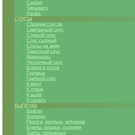
Сорбет
Тирамису
Халва
СОУСЫ
Сборник соусов
Сметанный соус
Соевый соус
Соус сырный
Соусы на зиму
Томатный соус
Маринады
Чесночный соус
Блюда в соусе
Горчица
Грибной соус
К мясу
К птице
К рыбе
К салату
ВЫПЕЧКА
Вафли
Коржики
Пироги, беляши, чебуреки
Блины, оладьи, сырники
Торты, пирожные