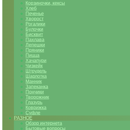
Корзиночки, кексы
Хлеб
Печенье
Хворост
Рогалики
Булочки
Бисквит
Пахлава
Лепешки
Пряники
Пицца
Хачапури
Чизкейк
Штрудель
Шарлотка
Манник
Запеканка
Пончики
Творожник
Глазурь
Коврижка
Суфле
РАЗНОЕ
Обзор интернета
Бытовые вопросы