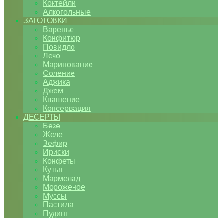
Коктейли
Алкогольные
ЗАГОТОВКИ
Варенье
Конфитюр
Повидло
Лечо
Маринование
Соление
Аджика
Джем
Квашение
Консервация
ДЕСЕРТЫ
Безе
Желе
Зефир
Ириски
Конфеты
Кутья
Мармелад
Мороженое
Муссы
Пастила
Пудинг