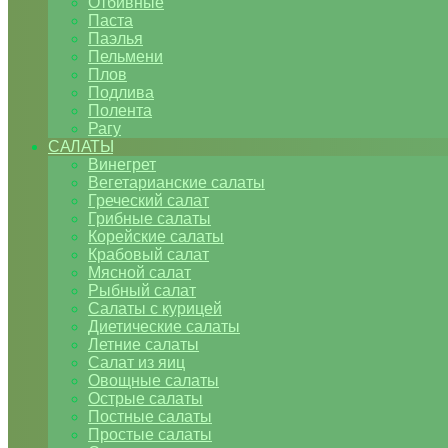
Отбивные
Паста
Паэлья
Пельмени
Плов
Подлива
Полента
Рагу
САЛАТЫ
Винегрет
Вегетарианские салаты
Греческий салат
Грибные салаты
Корейские салаты
Крабовый салат
Мясной салат
Рыбный салат
Салаты с курицей
Диетические салаты
Летние салаты
Салат из яиц
Овощные салаты
Острые салаты
Постные салаты
Простые салаты