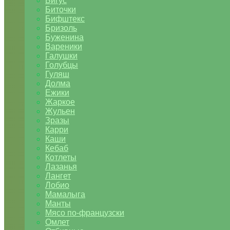
Бигус
Биточки
Бифштекс
Бризоль
Буженина
Вареники
Галушки
Голубцы
Гуляш
Долма
Ежики
Жаркое
Жульен
Зразы
Карри
Каши
Кебаб
Котлеты
Лазанья
Лангет
Лобио
Мамалыга
Манты
Мясо по-французски
Омлет