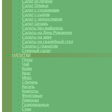
Салат из печени
Салат Оливье
Салат с сухариками
Салат с сыром
Салат с черносливом
Салат Цезарь
Салаты без майонеза
Салаты на День Рождения
Салаты на зиму
Салаты на свадебный стол
Салаты с гранатом
Слоеный салат
НАПИТКИ
Пунш
Чай
Кофе
Квас
Морс
Сбитень
Кисель
Компоты
Фруктовые
Лимонад
Газированные
Соки