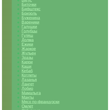
Бигус
Биточки
Бифштекс
Бризоль
Буженина
Вареники
Галушки
Голубцы
Гуляш
Долма
Ежики
Жаркое
Жульен
Зразы
Карри
Каши
Кебаб
Котлеты
Лазанья
Лангет
Лобио
Мамалыга
Манты
Мясо по-французски
Омлет