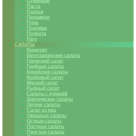
Отбивные
Паста
Паэлья
Пельмени
Плов
Подлива
Полента
Рагу
САЛАТЫ
Винегрет
Вегетарианские салаты
Греческий салат
Грибные салаты
Корейские салаты
Крабовый салат
Мясной салат
Рыбный салат
Салаты с курицей
Диетические салаты
Летние салаты
Салат из яиц
Овощные салаты
Острые салаты
Постные салаты
Простые салаты