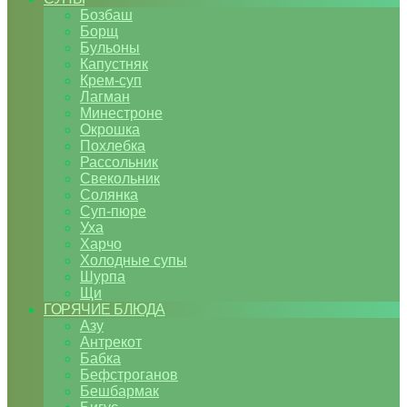
Бозбаш
Борщ
Бульоны
Капустняк
Крем-суп
Лагман
Минестроне
Окрошка
Похлебка
Рассольник
Свекольник
Солянка
Суп-пюре
Уха
Харчо
Холодные супы
Шурпа
Щи
ГОРЯЧИЕ БЛЮДА
Азу
Антрекот
Бабка
Бефстроганов
Бешбармак