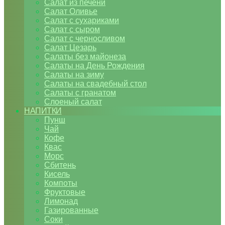
Салат из печени
Салат Оливье
Салат с сухариками
Салат с сыром
Салат с черносливом
Салат Цезарь
Салаты без майонеза
Салаты на День Рождения
Салаты на зиму
Салаты на свадебный стол
Салаты с гранатом
Слоеный салат
НАПИТКИ
Пунш
Чай
Кофе
Квас
Морс
Сбитень
Кисель
Компоты
Фруктовые
Лимонад
Газированные
Соки