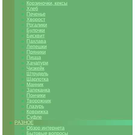
Корзиночки, кексы
Хлеб
Печенье
Хворост
Рогалики
Булочки
Бисквит
Пахлава
Лепешки
Пряники
Пицца
Хачапури
Чизкейк
Штрудель
Шарлотка
Манник
Запеканка
Пончики
Творожник
Глазурь
Коврижка
Суфле
РАЗНОЕ
Обзор интернета
Бытовые вопросы