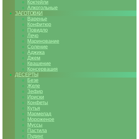
Коктейли
Алкогольные
ЗАГОТОВКИ
Варенье
Конфитюр
Повидло
Лечо
Маринование
Соление
Аджика
Джем
Квашение
Консервация
ДЕСЕРТЫ
Безе
Желе
Зефир
Ириски
Конфеты
Кутья
Мармелад
Мороженое
Муссы
Пастила
Пудинг