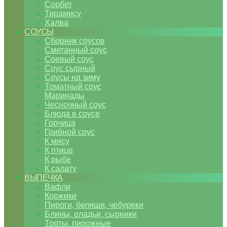
Сорбет
Тирамису
Халва
СОУСЫ
Сборник соусов
Сметанный соус
Соевый соус
Соус сырный
Соусы на зиму
Томатный соус
Маринады
Чесночный соус
Блюда в соусе
Горчица
Грибной соус
К мясу
К птице
К рыбе
К салату
ВЫПЕЧКА
Вафли
Коржики
Пироги, беляши, чебуреки
Блины, оладьи, сырники
Торты, пирожные