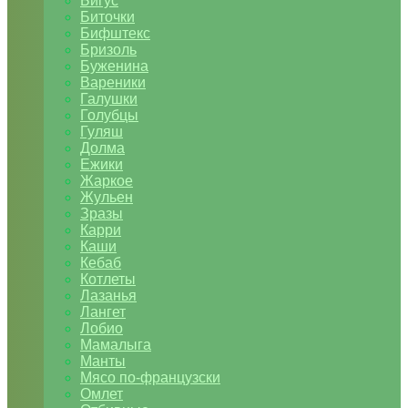
Бигус
Биточки
Бифштекс
Бризоль
Буженина
Вареники
Галушки
Голубцы
Гуляш
Долма
Ежики
Жаркое
Жульен
Зразы
Карри
Каши
Кебаб
Котлеты
Лазанья
Лангет
Лобио
Мамалыга
Манты
Мясо по-французски
Омлет