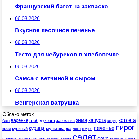
Французский багет на закваске
06.08.2026
Вкусное песочное печенье
06.08.2026
Тесто для чебуреков в хлебопечке
06.08.2026
Самса с ветчиной и сыром
06.08.2026
Венгерская ватрушка
Облако меток
зима
котлета
варенье
капуста
гриб
духовка
запеканка
блин
кефир
пирог
печенье
курица
мультиварке
куриный
крем
мясо
огурец
салат
соус
помидор
пирожок