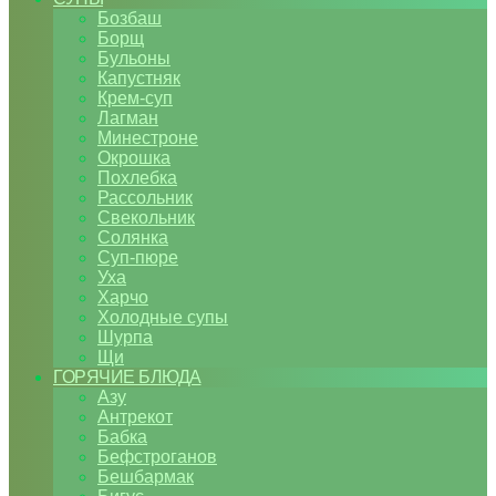
Бозбаш
Борщ
Бульоны
Капустняк
Крем-суп
Лагман
Минестроне
Окрошка
Похлебка
Рассольник
Свекольник
Солянка
Суп-пюре
Уха
Харчо
Холодные супы
Шурпа
Щи
ГОРЯЧИЕ БЛЮДА
Азу
Антрекот
Бабка
Бефстроганов
Бешбармак