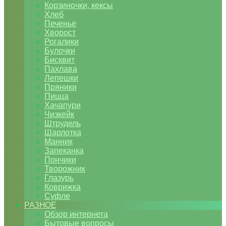
Корзиночки, кексы
Хлеб
Печенье
Хворост
Рогалики
Булочки
Бисквит
Пахлава
Лепешки
Пряники
Пицца
Хачапури
Чизкейк
Штрудель
Шарлотка
Манник
Запеканка
Пончики
Творожник
Глазурь
Коврижка
Суфле
РАЗНОЕ
Обзор интернета
Бытовые вопросы