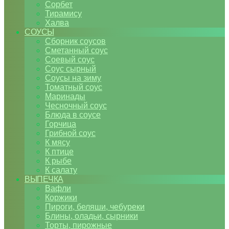
Сорбет
Тирамису
Халва
СОУСЫ
Сборник соусов
Сметанный соус
Соевый соус
Соус сырный
Соусы на зиму
Томатный соус
Маринады
Чесночный соус
Блюда в соусе
Горчица
Грибной соус
К мясу
К птице
К рыбе
К салату
ВЫПЕЧКА
Вафли
Коржики
Пироги, беляши, чебуреки
Блины, оладьи, сырники
Торты, пирожные