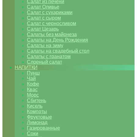
Салат из печени
Салат Оливье
Салат с сухариками
Салат с сыром
Салат с черносливом
Салат Цезарь
Салаты без майонеза
Салаты на День Рождения
Салаты на зиму
Салаты на свадебный стол
Салаты с гранатом
Слоеный салат
НАПИТКИ
Пунш
Чай
Кофе
Квас
Морс
Сбитень
Кисель
Компоты
Фруктовые
Лимонад
Газированные
Соки