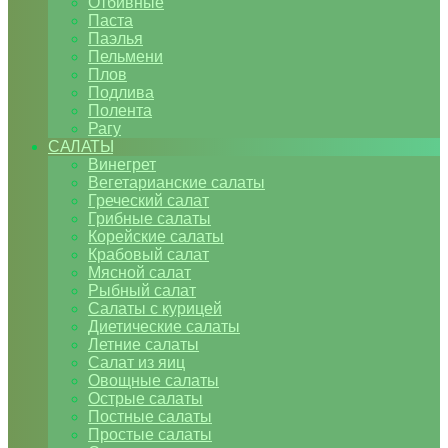
Отбивные
Паста
Паэлья
Пельмени
Плов
Подлива
Полента
Рагу
САЛАТЫ
Винегрет
Вегетарианские салаты
Греческий салат
Грибные салаты
Корейские салаты
Крабовый салат
Мясной салат
Рыбный салат
Салаты с курицей
Диетические салаты
Летние салаты
Салат из яиц
Овощные салаты
Острые салаты
Постные салаты
Простые салаты