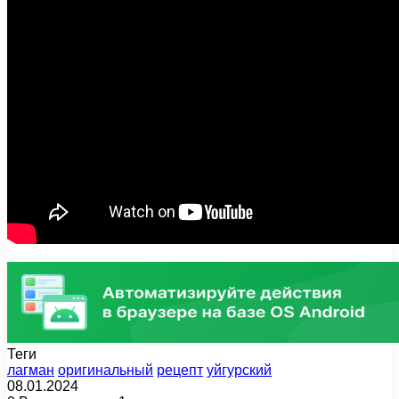
Теги
лагман
оригинальный
рецепт
уйгурский
08.01.2024