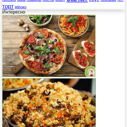
пицца
простой
рецепт
творожный
тест
торт
яблоко
Интересно