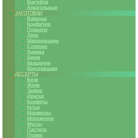
Коктейли
Алкогольные
ЗАГОТОВКИ
Варенье
Конфитюр
Повидло
Лечо
Маринование
Соление
Аджика
Джем
Квашение
Консервация
ДЕСЕРТЫ
Безе
Желе
Зефир
Ириски
Конфеты
Кутья
Мармелад
Мороженое
Муссы
Пастила
Пудинг