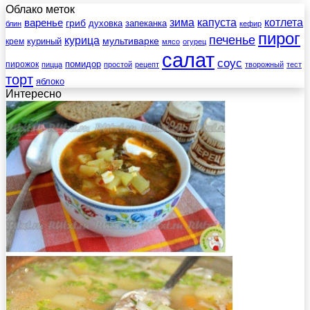
Облако меток
зима
котлета
варенье
капуста
гриб
духовка
запеканка
блин
кефир
пирог
печенье
курица
мультиварке
куриный
крем
мясо
огурец
салат
соус
помидор
пирожок
пицца
простой
рецепт
творожный
тест
торт
яблоко
Интересно