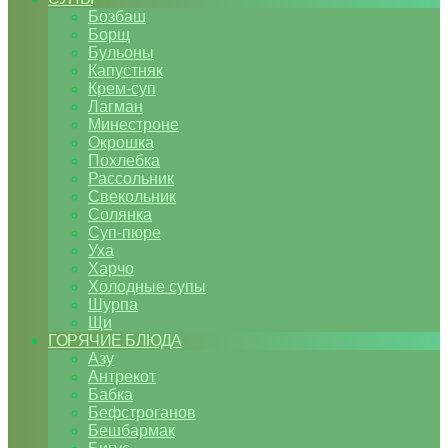
Бозбаш
Борщ
Бульоны
Капустняк
Крем-суп
Лагман
Минестроне
Окрошка
Похлебка
Рассольник
Свекольник
Солянка
Суп-пюре
Уха
Харчо
Холодные супы
Шурпа
Щи
ГОРЯЧИЕ БЛЮДА
Азу
Антрекот
Бабка
Бефстроганов
Бешбармак