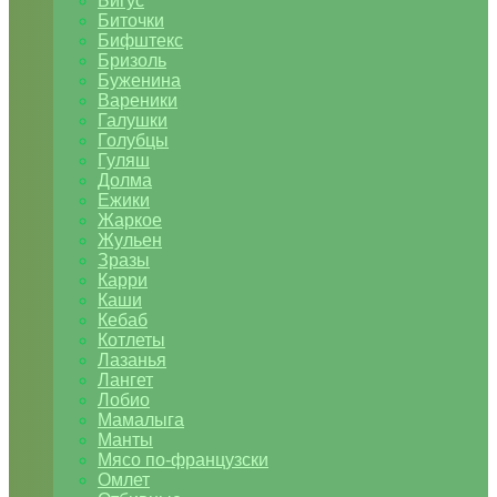
Бигус
Биточки
Бифштекс
Бризоль
Буженина
Вареники
Галушки
Голубцы
Гуляш
Долма
Ежики
Жаркое
Жульен
Зразы
Карри
Каши
Кебаб
Котлеты
Лазанья
Лангет
Лобио
Мамалыга
Манты
Мясо по-французски
Омлет