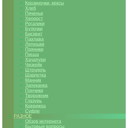
Корзиночки, кексы
Хлеб
Печенье
Хворост
Рогалики
Булочки
Бисквит
Пахлава
Лепешки
Пряники
Пицца
Хачапури
Чизкейк
Штрудель
Шарлотка
Манник
Запеканка
Пончики
Творожник
Глазурь
Коврижка
Суфле
РАЗНОЕ
Обзор интернета
Бытовые вопросы