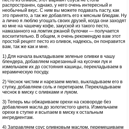
распространен, однако, у него очень интересный и
необычный вкус. С ним вы можете подавать пасту, как
это принято, а так же добавлять его к мясным блюдам. Ну
а лично я люблю угощать своих друзей, когда они заходят
ко мне на чашечку кофе, закуской из такого песто,
намазанного на ломтик ржаной булочки — получается
восхитительно. В общем, я очень рекомендую вам этот
простой рецепт песто из оливок, надеюсь, он понравится
вам, так же как и мне.
1) Для начала выкладываем зеленые оливки в чашу
блендера, добавляем нарезанный на кусочки лук и
измельчаем их до состояния кашицы, перекладываем в
керамическую посуду.
2) Чеснок чистим и нарезаем мелко, выкладываем его в
ступку, добавляем соль и перетираем. Перекладываем
чеснок в миску с оливками и луком.
3) Теперь мы обжариваем орехи на сковороде без
добавления масла до золотистого цвета. Измельчаем
орехи в ступке и всыпаем в миску к остальным
ингредиентам.
4) Заправляем соус оливковым маслом, перемешиваем