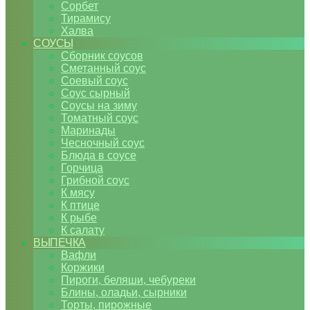
Сорбет
Тирамису
Халва
СОУСЫ
Сборник соусов
Сметанный соус
Соевый соус
Соус сырный
Соусы на зиму
Томатный соус
Маринады
Чесночный соус
Блюда в соусе
Горчица
Грибной соус
К мясу
К птице
К рыбе
К салату
ВЫПЕЧКА
Вафли
Коржики
Пироги, беляши, чебуреки
Блины, оладьи, сырники
Торты, пирожные