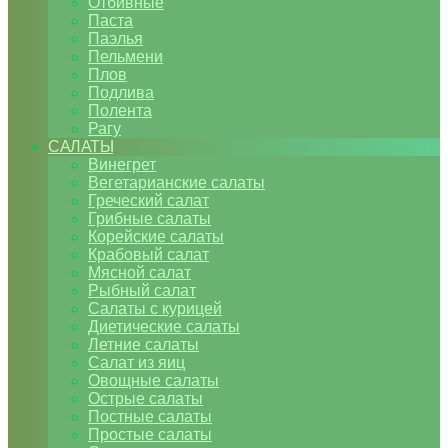
Отбивные
Паста
Паэлья
Пельмени
Плов
Подлива
Полента
Рагу
САЛАТЫ
Винегрет
Вегетарианские салаты
Греческий салат
Грибные салаты
Корейские салаты
Крабовый салат
Мясной салат
Рыбный салат
Салаты с курицей
Диетические салаты
Летние салаты
Салат из яиц
Овощные салаты
Острые салаты
Постные салаты
Простые салаты