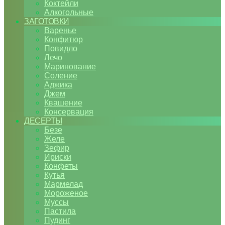
Коктейли
Алкогольные
ЗАГОТОВКИ
Варенье
Конфитюр
Повидло
Лечо
Маринование
Соление
Аджика
Джем
Квашение
Консервация
ДЕСЕРТЫ
Безе
Желе
Зефир
Ириски
Конфеты
Кутья
Мармелад
Мороженое
Муссы
Пастила
Пудинг