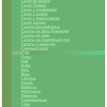
Салат из печени
Салат Оливье
Салат с сухариками
Салат с сыром
Салат с черносливом
Салат Цезарь
Салаты без майонеза
Салаты на День Рождения
Салаты на зиму
Салаты на свадебный стол
Салаты с гранатом
Слоеный салат
НАПИТКИ
Пунш
Чай
Кофе
Квас
Морс
Сбитень
Кисель
Компоты
Фруктовые
Лимонад
Газированные
Соки