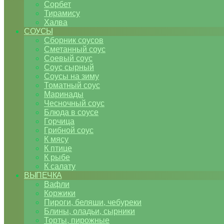
Сорбет
Тирамису
Халва
СОУСЫ
Сборник соусов
Сметанный соус
Соевый соус
Соус сырный
Соусы на зиму
Томатный соус
Маринады
Чесночный соус
Блюда в соусе
Горчица
Грибной соус
К мясу
К птице
К рыбе
К салату
ВЫПЕЧКА
Вафли
Коржики
Пироги, беляши, чебуреки
Блины, оладьи, сырники
Торты, пирожные