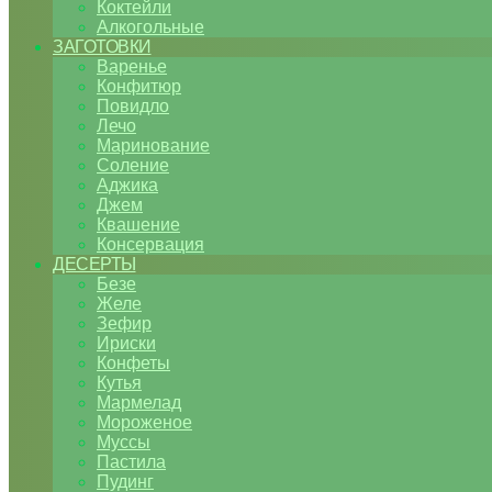
Коктейли
Алкогольные
ЗАГОТОВКИ
Варенье
Конфитюр
Повидло
Лечо
Маринование
Соление
Аджика
Джем
Квашение
Консервация
ДЕСЕРТЫ
Безе
Желе
Зефир
Ириски
Конфеты
Кутья
Мармелад
Мороженое
Муссы
Пастила
Пудинг