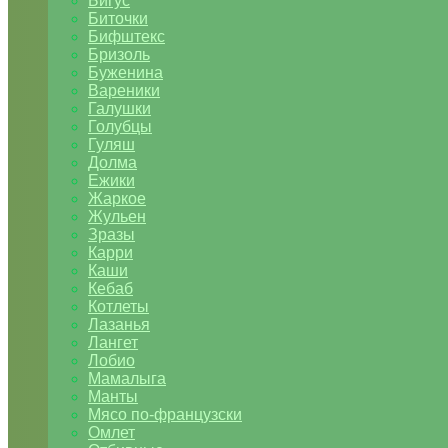
Бигус
Биточки
Бифштекс
Бризоль
Буженина
Вареники
Галушки
Голубцы
Гуляш
Долма
Ежики
Жаркое
Жульен
Зразы
Карри
Каши
Кебаб
Котлеты
Лазанья
Лангет
Лобио
Мамалыга
Манты
Мясо по-французски
Омлет