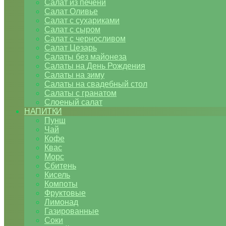
Салат из печени
Салат Оливье
Салат с сухариками
Салат с сыром
Салат с черносливом
Салат Цезарь
Салаты без майонеза
Салаты на День Рождения
Салаты на зиму
Салаты на свадебный стол
Салаты с гранатом
Слоеный салат
НАПИТКИ
Пунш
Чай
Кофе
Квас
Морс
Сбитень
Кисель
Компоты
Фруктовые
Лимонад
Газированные
Соки