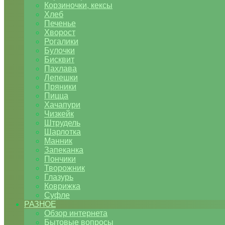
Корзиночки, кексы
Хлеб
Печенье
Хворост
Рогалики
Булочки
Бисквит
Пахлава
Лепешки
Пряники
Пицца
Хачапури
Чизкейк
Штрудель
Шарлотка
Манник
Запеканка
Пончики
Творожник
Глазурь
Коврижка
Суфле
РАЗНОЕ
Обзор интернета
Бытовые вопросы