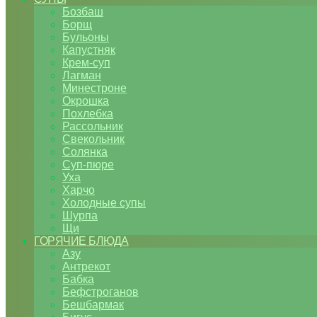
Бозбаш
Борщ
Бульоны
Капустняк
Крем-суп
Лагман
Минестроне
Окрошка
Похлебка
Рассольник
Свекольник
Солянка
Суп-пюре
Уха
Харчо
Холодные супы
Шурпа
Щи
ГОРЯЧИЕ БЛЮДА
Азу
Антрекот
Бабка
Бефстроганов
Бешбармак