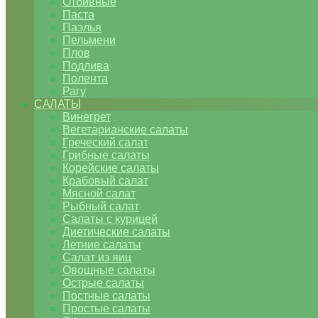
Отбивные
Паста
Паэлья
Пельмени
Плов
Подлива
Полента
Рагу
САЛАТЫ
Винегрет
Вегетарианские салаты
Греческий салат
Грибные салаты
Корейские салаты
Крабовый салат
Мясной салат
Рыбный салат
Салаты с курицей
Диетические салаты
Летние салаты
Салат из яиц
Овощные салаты
Острые салаты
Постные салаты
Простые салаты