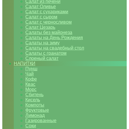
Салат из печени
Салат Оливье
Салат с сухариками
Салат с сыром
Салат с черносливом
Салат Цезарь
Салаты без майонеза
Салаты на День Рождения
Салаты на зиму
Салаты на свадебный стол
Салаты с гранатом
Слоеный салат
НАПИТКИ
Пунш
Чай
Кофе
Квас
Морс
Сбитень
Кисель
Компоты
Фруктовые
Лимонад
Газированные
Соки