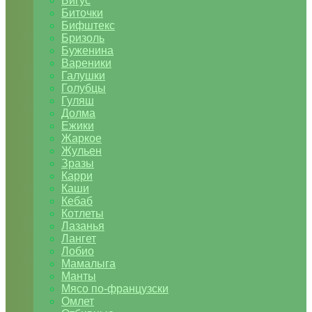
Бигус
Биточки
Бифштекс
Бризоль
Буженина
Вареники
Галушки
Голубцы
Гуляш
Долма
Ежики
Жаркое
Жульен
Зразы
Карри
Каши
Кебаб
Котлеты
Лазанья
Лангет
Лобио
Мамалыга
Манты
Мясо по-французски
Омлет