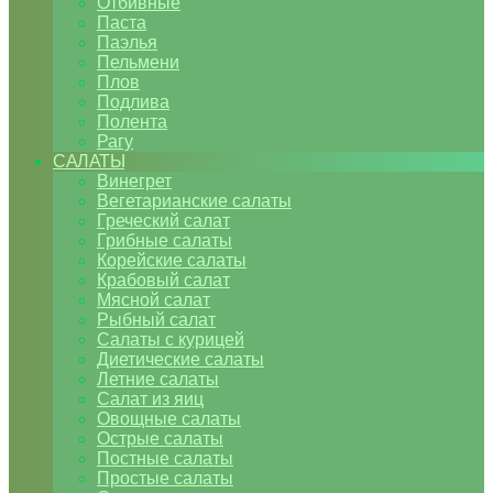
Отбивные
Паста
Паэлья
Пельмени
Плов
Подлива
Полента
Рагу
САЛАТЫ
Винегрет
Вегетарианские салаты
Греческий салат
Грибные салаты
Корейские салаты
Крабовый салат
Мясной салат
Рыбный салат
Салаты с курицей
Диетические салаты
Летние салаты
Салат из яиц
Овощные салаты
Острые салаты
Постные салаты
Простые салаты