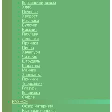
Корзиночки, кексы
Хлеб
Печенье
Хворост
Рогалики
Булочки
Бисквит
Пахлава
Лепешки
Пряники
Пицца
Хачапури
Чизкейк
Штрудель
Шарлотка
Манник
Запеканка
Пончики
Творожник
Глазурь
Коврижка
Суфле
РАЗНОЕ
Обзор интернета
Бытовые вопросы