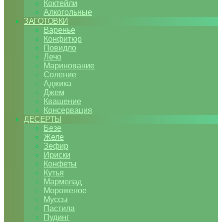
Коктейли
Алкогольные
ЗАГОТОВКИ
Варенье
Конфитюр
Повидло
Лечо
Маринование
Соление
Аджика
Джем
Квашение
Консервация
ДЕСЕРТЫ
Безе
Желе
Зефир
Ириски
Конфеты
Кутья
Мармелад
Мороженое
Муссы
Пастила
Пудинг