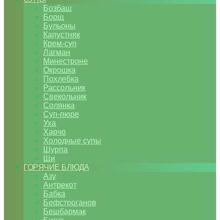
Бозбаш
Борщ
Бульоны
Капустняк
Крем-суп
Лагман
Минестроне
Окрошка
Похлебка
Рассольник
Свекольник
Солянка
Суп-пюре
Уха
Харчо
Холодные супы
Шурпа
Щи
ГОРЯЧИЕ БЛЮДА
Азу
Антрекот
Бабка
Бефстроганов
Бешбармак