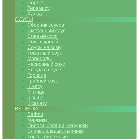
Сорбет
Тирамису
Халва
СОУСЫ
Сборник соусов
Сметанный соус
Соевый соус
Соус сырный
Соусы на зиму
Томатный соус
Маринады
Чесночный соус
Блюда в соусе
Горчица
Грибной соус
К мясу
К птице
К рыбе
К салату
ВЫПЕЧКА
Вафли
Коржики
Пироги, беляши, чебуреки
Блины, оладьи, сырники
Торты, пирожные