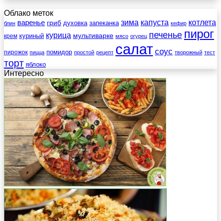
Облако меток
зима
котлета
варенье
капуста
гриб
духовка
запеканка
блин
кефир
пирог
печенье
курица
мультиварке
куриный
крем
мясо
огурец
салат
соус
помидор
пирожок
пицца
простой
рецепт
творожный
тест
торт
яблоко
Интересно