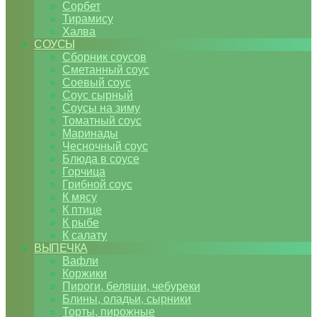
Сорбет
Тирамису
Халва
СОУСЫ
Сборник соусов
Сметанный соус
Соевый соус
Соус сырный
Соусы на зиму
Томатный соус
Маринады
Чесночный соус
Блюда в соусе
Горчица
Грибной соус
К мясу
К птице
К рыбе
К салату
ВЫПЕЧКА
Вафли
Коржики
Пироги, беляши, чебуреки
Блины, оладьи, сырники
Торты, пирожные