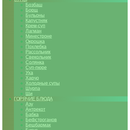
Бозбаш
Борщ
Бульоны
Капустняк
Крем-суп
Лагман
Минестроне
Окрошка
Похлебка
Рассольник
Свекольник
Солянка
Суп-пюре
Уха
Харчо
Холодные супы
Шурпа
Щи
ГОРЯЧИЕ БЛЮДА
Азу
Антрекот
Бабка
Бефстроганов
Бешбармак