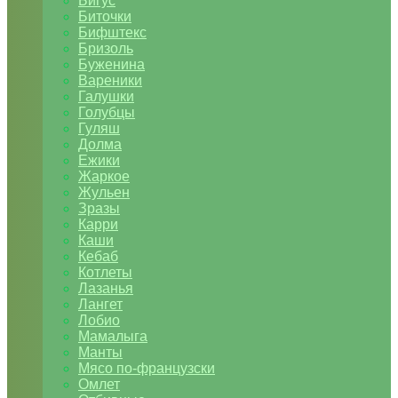
Бигус
Биточки
Бифштекс
Бризоль
Буженина
Вареники
Галушки
Голубцы
Гуляш
Долма
Ежики
Жаркое
Жульен
Зразы
Карри
Каши
Кебаб
Котлеты
Лазанья
Лангет
Лобио
Мамалыга
Манты
Мясо по-французски
Омлет