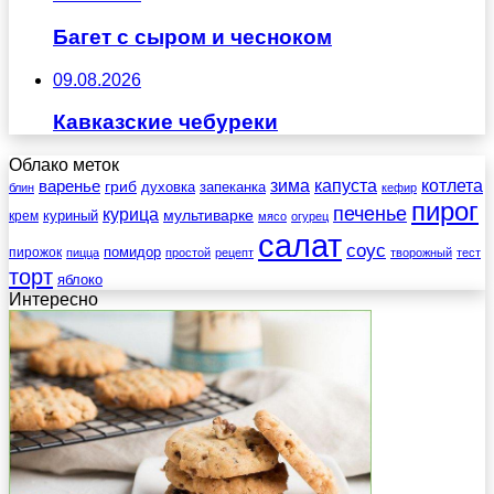
Багет с сыром и чесноком
09.08.2026
Кавказские чебуреки
Облако меток
зима
котлета
варенье
капуста
гриб
духовка
запеканка
блин
кефир
пирог
печенье
курица
мультиварке
куриный
крем
мясо
огурец
салат
соус
помидор
пирожок
пицца
простой
рецепт
творожный
тест
торт
яблоко
Интересно