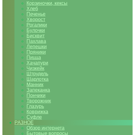
Корзиночки, кексы
Хлеб
Печенье
Хворост
Рогалики
Булочки
Бисквит
Пахлава
Лепешки
Пряники
Пицца
Хачапури
Чизкейк
Штрудель
Шарлотка
Манник
Запеканка
Пончики
Творожник
Глазурь
Коврижка
Суфле
РАЗНОЕ
Обзор интернета
Бытовые вопросы