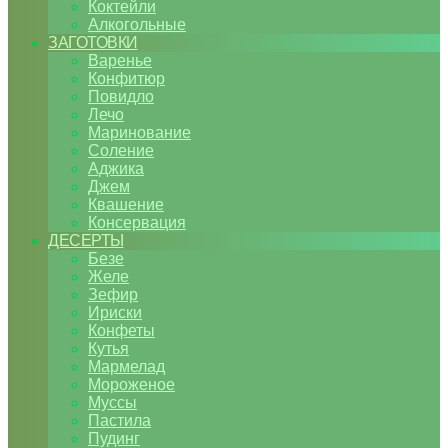
Коктейли
Алкогольные
ЗАГОТОВКИ
Варенье
Конфитюр
Повидло
Лечо
Маринование
Соление
Аджика
Джем
Квашение
Консервация
ДЕСЕРТЫ
Безе
Желе
Зефир
Ириски
Конфеты
Кутья
Мармелад
Мороженое
Муссы
Пастила
Пудинг