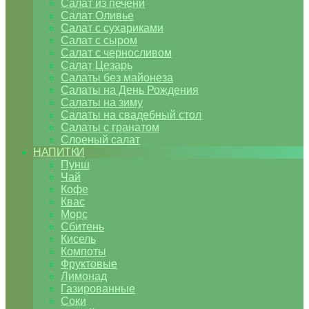
Салат из печени
Салат Оливье
Салат с сухариками
Салат с сыром
Салат с черносливом
Салат Цезарь
Салаты без майонеза
Салаты на День Рождения
Салаты на зиму
Салаты на свадебный стол
Салаты с гранатом
Слоеный салат
НАПИТКИ
Пунш
Чай
Кофе
Квас
Морс
Сбитень
Кисель
Компоты
Фруктовые
Лимонад
Газированные
Соки