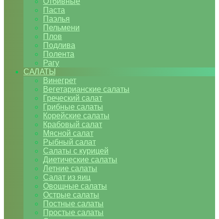
Отбивные
Паста
Паэлья
Пельмени
Плов
Подлива
Полента
Рагу
САЛАТЫ
Винегрет
Вегетарианские салаты
Греческий салат
Грибные салаты
Корейские салаты
Крабовый салат
Мясной салат
Рыбный салат
Салаты с курицей
Диетические салаты
Летние салаты
Салат из яиц
Овощные салаты
Острые салаты
Постные салаты
Простые салаты