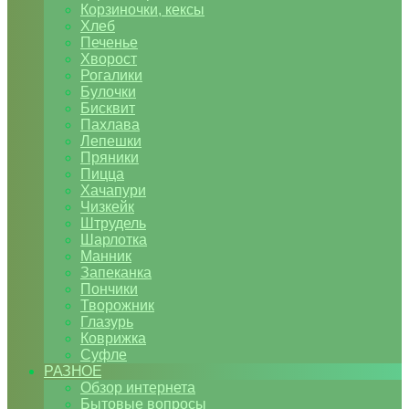
Корзиночки, кексы
Хлеб
Печенье
Хворост
Рогалики
Булочки
Бисквит
Пахлава
Лепешки
Пряники
Пицца
Хачапури
Чизкейк
Штрудель
Шарлотка
Манник
Запеканка
Пончики
Творожник
Глазурь
Коврижка
Суфле
РАЗНОЕ
Обзор интернета
Бытовые вопросы