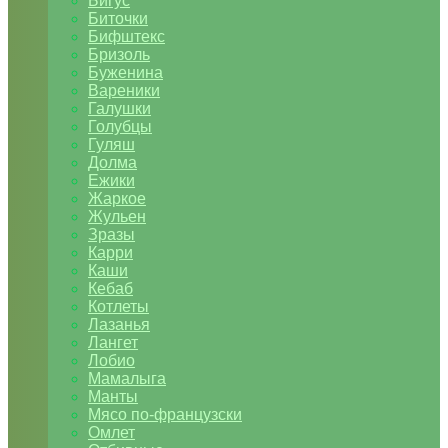
Бигус
Биточки
Бифштекс
Бризоль
Буженина
Вареники
Галушки
Голубцы
Гуляш
Долма
Ежики
Жаркое
Жульен
Зразы
Карри
Каши
Кебаб
Котлеты
Лазанья
Лангет
Лобио
Мамалыга
Манты
Мясо по-французски
Омлет