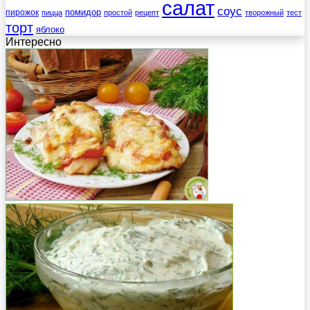
салат
соус
помидор
пирожок
пицца
простой
рецепт
творожный
тест
торт
яблоко
Интересно