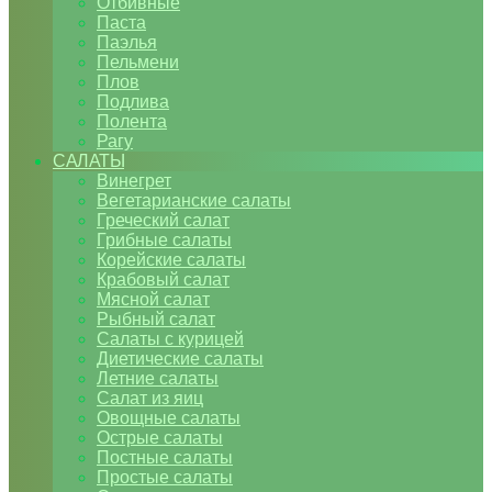
Отбивные
Паста
Паэлья
Пельмени
Плов
Подлива
Полента
Рагу
САЛАТЫ
Винегрет
Вегетарианские салаты
Греческий салат
Грибные салаты
Корейские салаты
Крабовый салат
Мясной салат
Рыбный салат
Салаты с курицей
Диетические салаты
Летние салаты
Салат из яиц
Овощные салаты
Острые салаты
Постные салаты
Простые салаты