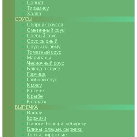
Сорбет
Тирамису
Халва
СОУСЫ
Сборник соусов
Сметанный соус
Соевый соус
Соус сырный
Соусы на зиму
Томатный соус
Маринады
Чесночный соус
Блюда в соусе
Горчица
Грибной соус
К мясу
К птице
К рыбе
К салату
ВЫПЕЧКА
Вафли
Коржики
Пироги, беляши, чебуреки
Блины, оладьи, сырники
Торты, пирожные