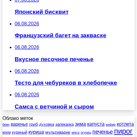
Японский бисквит
06.08.2026
Французский багет на закваске
06.08.2026
Вкусное песочное печенье
06.08.2026
Тесто для чебуреков в хлебопечке
06.08.2026
Самса с ветчиной и сыром
Облако меток
зима
котлета
варенье
капуста
гриб
духовка
запеканка
блин
кефир
пирог
печенье
курица
мультиварке
куриный
крем
мясо
огурец