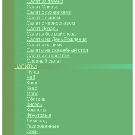
Салат из печени
Салат Оливье
Салат с сухариками
Салат с сыром
Салат с черносливом
Салат Цезарь
Салаты без майонеза
Салаты на День Рождения
Салаты на зиму
Салаты на свадебный стол
Салаты с гранатом
Слоеный салат
НАПИТКИ
Пунш
Чай
Кофе
Квас
Морс
Сбитень
Кисель
Компоты
Фруктовые
Лимонад
Газированные
Соки