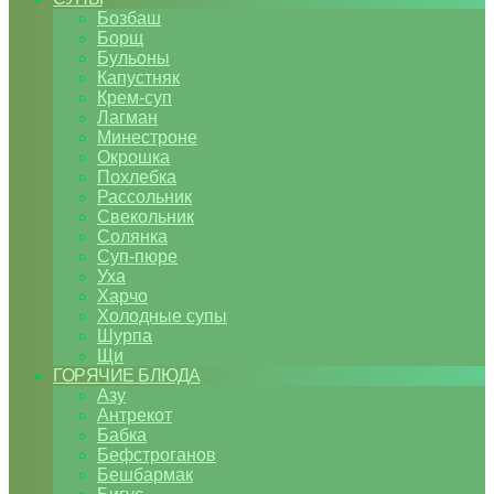
Бозбаш
Борщ
Бульоны
Капустняк
Крем-суп
Лагман
Минестроне
Окрошка
Похлебка
Рассольник
Свекольник
Солянка
Суп-пюре
Уха
Харчо
Холодные супы
Шурпа
Щи
ГОРЯЧИЕ БЛЮДА
Азу
Антрекот
Бабка
Бефстроганов
Бешбармак