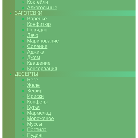
Коктейли
Алкогольные
ЗАГОТОВКИ
Варенье
Конфитюр
Повидло
Лечо
Маринование
Соление
Аджика
Джем
Квашение
Консервация
ДЕСЕРТЫ
Безе
Желе
Зефир
Ириски
Конфеты
Кутья
Мармелад
Мороженое
Муссы
Пастила
Пудинг