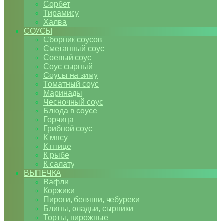
Сорбет
Тирамису
Халва
СОУСЫ
Сборник соусов
Сметанный соус
Соевый соус
Соус сырный
Соусы на зиму
Томатный соус
Маринады
Чесночный соус
Блюда в соусе
Горчица
Грибной соус
К мясу
К птице
К рыбе
К салату
ВЫПЕЧКА
Вафли
Коржики
Пироги, беляши, чебуреки
Блины, оладьи, сырники
Торты, пирожные