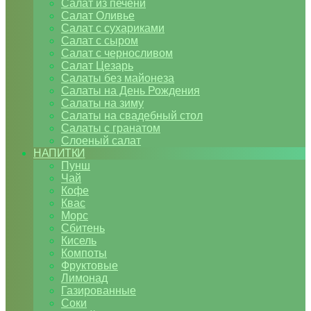
Салат из печени
Салат Оливье
Салат с сухариками
Салат с сыром
Салат с черносливом
Салат Цезарь
Салаты без майонеза
Салаты на День Рождения
Салаты на зиму
Салаты на свадебный стол
Салаты с гранатом
Слоеный салат
НАПИТКИ
Пунш
Чай
Кофе
Квас
Морс
Сбитень
Кисель
Компоты
Фруктовые
Лимонад
Газированные
Соки