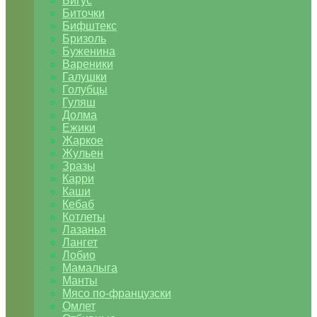
Бигус
Биточки
Бифштекс
Бризоль
Буженина
Вареники
Галушки
Голубцы
Гуляш
Долма
Ежики
Жаркое
Жульен
Зразы
Карри
Каши
Кебаб
Котлеты
Лазанья
Лангет
Лобио
Мамалыга
Манты
Мясо по-французски
Омлет