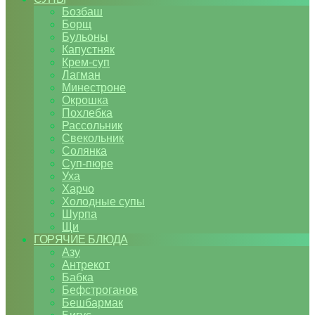
Бозбаш
Борщ
Бульоны
Капустняк
Крем-суп
Лагман
Минестроне
Окрошка
Похлебка
Рассольник
Свекольник
Солянка
Суп-пюре
Уха
Харчо
Холодные супы
Шурпа
Щи
ГОРЯЧИЕ БЛЮДА
Азу
Антрекот
Бабка
Бефстроганов
Бешбармак