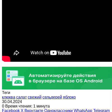
Теги
клюква
салат
свежий
сельдерей
яблоко
30.04.2024
0
Время чтения: 1 минута
Facebook
X
Вконтакте
Одноклассники
WhatsApp
Telegram