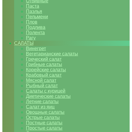
Отбивные
Паста
Паэлья
Пельмени
Плов
Подлива
Полента
Рагу
САЛАТЫ
Винегрет
Вегетарианские салаты
Греческий салат
Грибные салаты
Корейские салаты
Крабовый салат
Мясной салат
Рыбный салат
Салаты с курицей
Диетические салаты
Летние салаты
Салат из яиц
Овощные салаты
Острые салаты
Постные салаты
Простые салаты