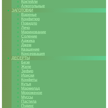
Коктейли
Алкогольные
ЗАГОТОВКИ
Варенье
Конфитюр
Повидло
Лечо
Маринование
Соление
Аджика
Джем
Квашение
Консервация
ДЕСЕРТЫ
Безе
Желе
Зефир
Ириски
Конфеты
Кутья
Мармелад
Мороженое
Муссы
Пастила
Пудинг