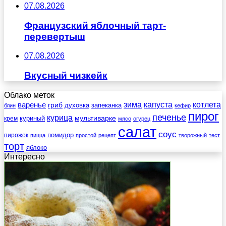
07.08.2026
Французский яблочный тарт-
перевертыш
07.08.2026
Вкусный чизкейк
Облако меток
зима
котлета
варенье
капуста
гриб
духовка
запеканка
блин
кефир
пирог
печенье
курица
мультиварке
куриный
крем
мясо
огурец
салат
соус
помидор
пирожок
пицца
простой
рецепт
творожный
тест
торт
яблоко
Интересно