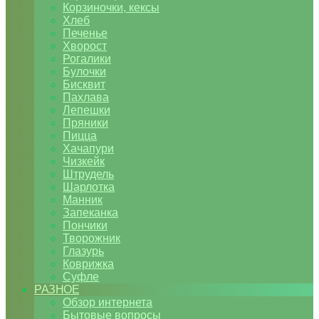
Корзиночки, кексы
Хлеб
Печенье
Хворост
Рогалики
Булочки
Бисквит
Пахлава
Лепешки
Пряники
Пицца
Хачапури
Чизкейк
Штрудель
Шарлотка
Манник
Запеканка
Пончики
Творожник
Глазурь
Коврижка
Суфле
РАЗНОЕ
Обзор интернета
Бытовые вопросы