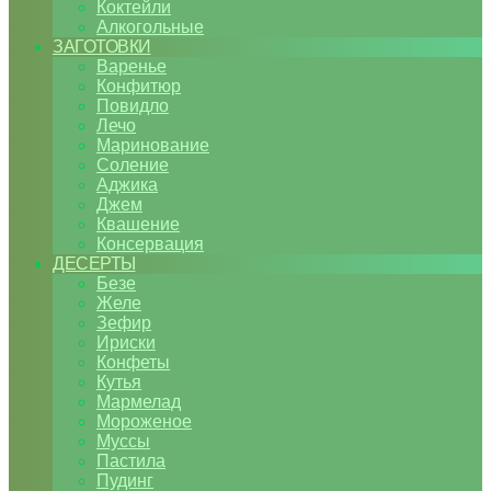
Коктейли
Алкогольные
ЗАГОТОВКИ
Варенье
Конфитюр
Повидло
Лечо
Маринование
Соление
Аджика
Джем
Квашение
Консервация
ДЕСЕРТЫ
Безе
Желе
Зефир
Ириски
Конфеты
Кутья
Мармелад
Мороженое
Муссы
Пастила
Пудинг