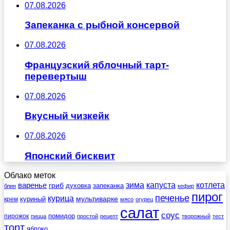
07.08.2026
Запеканка с рыбной консервой
07.08.2026
Французский яблочный тарт-
перевертыш
07.08.2026
Вкусный чизкейк
07.08.2026
Японский бисквит
Облако меток
зима
котлета
варенье
капуста
гриб
духовка
запеканка
блин
кефир
пирог
печенье
курица
мультиварке
куриный
крем
мясо
огурец
салат
соус
помидор
пирожок
пицца
простой
рецепт
творожный
тест
торт
яблоко