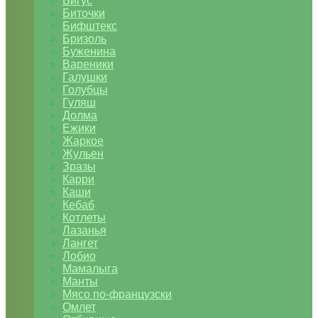
Бигус
Биточки
Бифштекс
Бризоль
Буженина
Вареники
Галушки
Голубцы
Гуляш
Долма
Ежики
Жаркое
Жульен
Зразы
Карри
Каши
Кебаб
Котлеты
Лазанья
Лангет
Лобио
Мамалыга
Манты
Мясо по-французски
Омлет