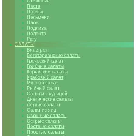
Отбивные
Паста
Паэлья
Пельмени
Плов
Подлива
Полента
Рагу
САЛАТЫ
Винегрет
Вегетарианские салаты
Греческий салат
Грибные салаты
Корейские салаты
Крабовый салат
Мясной салат
Рыбный салат
Салаты с курицей
Диетические салаты
Летние салаты
Салат из яиц
Овощные салаты
Острые салаты
Постные салаты
Простые салаты