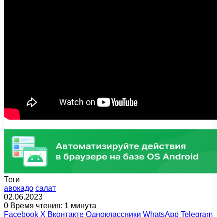
Теги
авокадо
салат
02.06.2023
0
Время чтения: 1 минута
Facebook
X
Вконтакте
Одноклассники
WhatsApp
Telegram