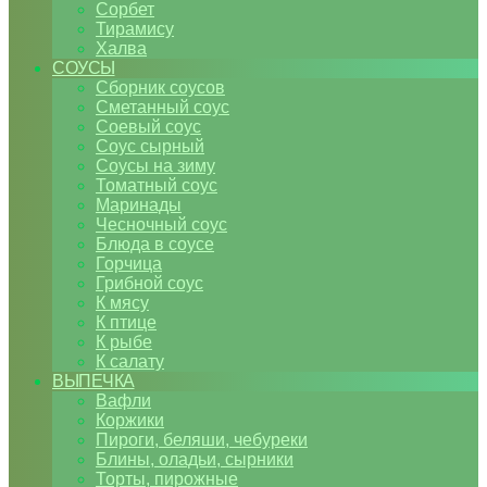
Сорбет
Тирамису
Халва
СОУСЫ
Сборник соусов
Сметанный соус
Соевый соус
Соус сырный
Соусы на зиму
Томатный соус
Маринады
Чесночный соус
Блюда в соусе
Горчица
Грибной соус
К мясу
К птице
К рыбе
К салату
ВЫПЕЧКА
Вафли
Коржики
Пироги, беляши, чебуреки
Блины, оладьи, сырники
Торты, пирожные