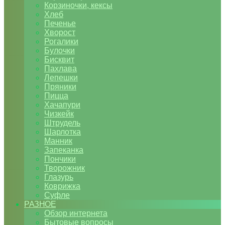
Корзиночки, кексы
Хлеб
Печенье
Хворост
Рогалики
Булочки
Бисквит
Пахлава
Лепешки
Пряники
Пицца
Хачапури
Чизкейк
Штрудель
Шарлотка
Манник
Запеканка
Пончики
Творожник
Глазурь
Коврижка
Суфле
РАЗНОЕ
Обзор интернета
Бытовые вопросы