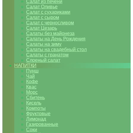
Салат из печени
Салат Оливье
Салат с сухариками
Салат с сыром
Салат с черносливом
Салат Цезарь
Салаты без майонеза
Салаты на День Рождения
Салаты на зиму
Салаты на свадебный стол
Салаты с гранатом
Слоеный салат
НАПИТКИ
Пунш
Чай
Кофе
Квас
Морс
Сбитень
Кисель
Компоты
Фруктовые
Лимонад
Газированные
Соки