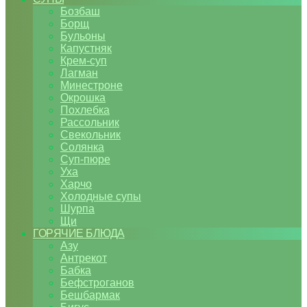
Бозбаш
Борщ
Бульоны
Капустняк
Крем-суп
Лагман
Минестроне
Окрошка
Похлебка
Рассольник
Свекольник
Солянка
Суп-пюре
Уха
Харчо
Холодные супы
Шурпа
Щи
ГОРЯЧИЕ БЛЮДА
Азу
Антрекот
Бабка
Бефстроганов
Бешбармак