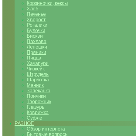
Корзиночки, кексы
Хлеб
Печенье
Хворост
Рогалики
Булочки
Бисквит
Пахлава
Лепешки
Пряники
Пицца
Хачапури
Чизкейк
Штрудель
Шарлотка
Манник
Запеканка
Пончики
Творожник
Глазурь
Коврижка
Суфле
РАЗНОЕ
Обзор интернета
Бытовые вопросы