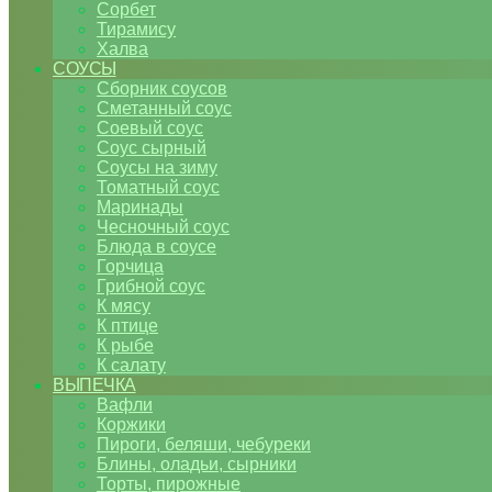
Сорбет
Тирамису
Халва
СОУСЫ
Сборник соусов
Сметанный соус
Соевый соус
Соус сырный
Соусы на зиму
Томатный соус
Маринады
Чесночный соус
Блюда в соусе
Горчица
Грибной соус
К мясу
К птице
К рыбе
К салату
ВЫПЕЧКА
Вафли
Коржики
Пироги, беляши, чебуреки
Блины, оладьи, сырники
Торты, пирожные