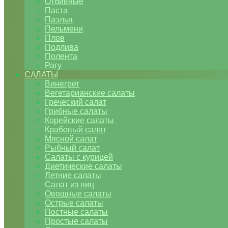
Отбивные
Паста
Паэлья
Пельмени
Плов
Подлива
Полента
Рагу
САЛАТЫ
Винегрет
Вегетарианские салаты
Греческий салат
Грибные салаты
Корейские салаты
Крабовый салат
Мясной салат
Рыбный салат
Салаты с курицей
Диетические салаты
Летние салаты
Салат из яиц
Овощные салаты
Острые салаты
Постные салаты
Простые салаты