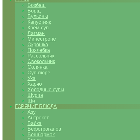
Бозбаш
Борщ
Бульоны
Капустняк
Крем-суп
Лагман
Минестроне
Окрошка
Похлебка
Рассольник
Свекольник
Солянка
Суп-пюре
Уха
Харчо
Холодные супы
Шурпа
Щи
ГОРЯЧИЕ БЛЮДА
Азу
Антрекот
Бабка
Бефстроганов
Бешбармак