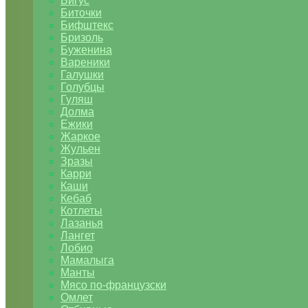
Бигус
Биточки
Бифштекс
Бризоль
Буженина
Вареники
Галушки
Голубцы
Гуляш
Долма
Ежики
Жаркое
Жульен
Зразы
Карри
Каши
Кебаб
Котлеты
Лазанья
Лангет
Лобио
Мамалыга
Манты
Мясо по-французски
Омлет