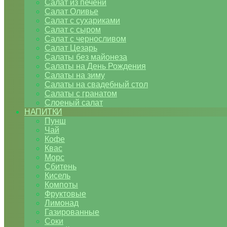
Салат из печени
Салат Оливье
Салат с сухариками
Салат с сыром
Салат с черносливом
Салат Цезарь
Салаты без майонеза
Салаты на День Рождения
Салаты на зиму
Салаты на свадебный стол
Салаты с гранатом
Слоеный салат
НАПИТКИ
Пунш
Чай
Кофе
Квас
Морс
Сбитень
Кисель
Компоты
Фруктовые
Лимонад
Газированные
Соки