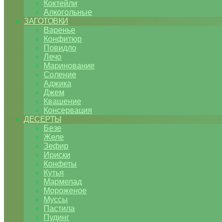
Коктейли
Алкогольные
ЗАГОТОВКИ
Варенье
Конфитюр
Повидло
Лечо
Маринование
Соление
Аджика
Джем
Квашение
Консервация
ДЕСЕРТЫ
Безе
Желе
Зефир
Ириски
Конфеты
Кутья
Мармелад
Мороженое
Муссы
Пастила
Пудинг