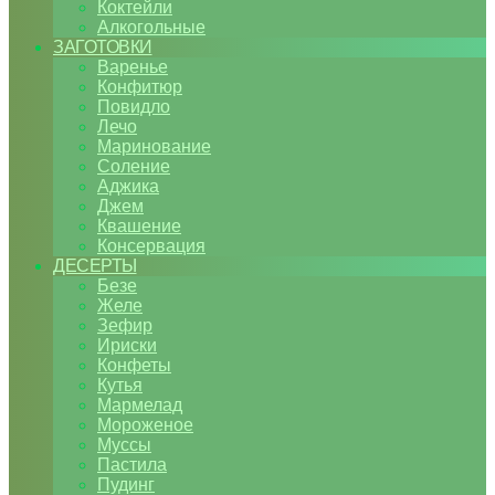
Коктейли
Алкогольные
ЗАГОТОВКИ
Варенье
Конфитюр
Повидло
Лечо
Маринование
Соление
Аджика
Джем
Квашение
Консервация
ДЕСЕРТЫ
Безе
Желе
Зефир
Ириски
Конфеты
Кутья
Мармелад
Мороженое
Муссы
Пастила
Пудинг