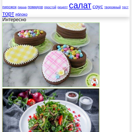
салат
соус
помидор
пирожок
пицца
простой
рецепт
творожный
тест
торт
яблоко
Интересно