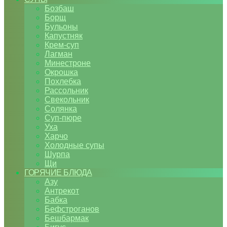
Бозбаш
Борщ
Бульоны
Капустняк
Крем-суп
Лагман
Минестроне
Окрошка
Похлебка
Рассольник
Свекольник
Солянка
Суп-пюре
Уха
Харчо
Холодные супы
Шурпа
Щи
ГОРЯЧИЕ БЛЮДА
Азу
Антрекот
Бабка
Бефстроганов
Бешбармак