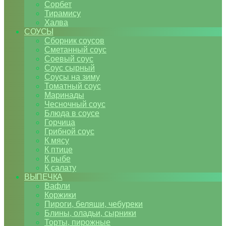
Сорбет
Тирамису
Халва
СОУСЫ
Сборник соусов
Сметанный соус
Соевый соус
Соус сырный
Соусы на зиму
Томатный соус
Маринады
Чесночный соус
Блюда в соусе
Горчица
Грибной соус
К мясу
К птице
К рыбе
К салату
ВЫПЕЧКА
Вафли
Коржики
Пироги, беляши, чебуреки
Блины, оладьи, сырники
Торты, пирожные