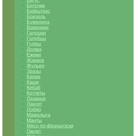
Бигус
Биточки
Бифштекс
Бризоль
Буженина
Вареники
Галушки
Голубцы
Гуляш
Долма
Ежики
Жаркое
Жульен
Зразы
Карри
Каши
Кебаб
Котлеты
Лазанья
Лангет
Лобио
Мамалыга
Манты
Мясо по-французски
Омлет