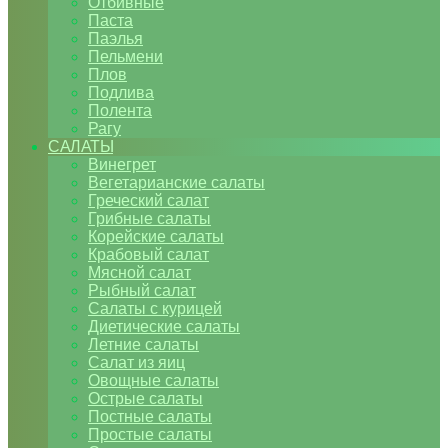
Отбивные
Паста
Паэлья
Пельмени
Плов
Подлива
Полента
Рагу
САЛАТЫ
Винегрет
Вегетарианские салаты
Греческий салат
Грибные салаты
Корейские салаты
Крабовый салат
Мясной салат
Рыбный салат
Салаты с курицей
Диетические салаты
Летние салаты
Салат из яиц
Овощные салаты
Острые салаты
Постные салаты
Простые салаты