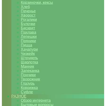
Корзиночки, кексы
Хлеб
Печенье
Хворост
Рогалики
Булочки
Бисквит
Пахлава
Лепешки
Пряники
Пицца
Хачапури
Чизкейк
Штрудель
Шарлотка
Манник
Запеканка
Пончики
Творожник
Глазурь
Коврижка
Суфле
РАЗНОЕ
Обзор интернета
Бытовые вопросы