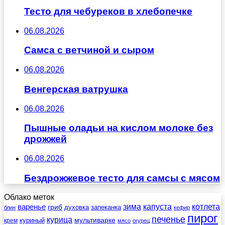
Тесто для чебуреков в хлебопечке
06.08.2026
Самса с ветчиной и сыром
06.08.2026
Венгерская ватрушка
06.08.2026
Пышные оладьи на кислом молоке без
дрожжей
06.08.2026
Бездрожжевое тесто для самсы с мясом
Облако меток
зима
котлета
варенье
капуста
гриб
духовка
запеканка
блин
кефир
пирог
печенье
курица
мультиварке
куриный
крем
мясо
огурец