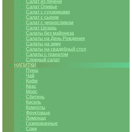
Салат из печени
Салат Оливье
Салат с сухариками
Салат с сыром
Салат с черносливом
Салат Цезарь
Салаты без майонеза
Салаты на День Рождения
Салаты на зиму
Салаты на свадебный стол
Салаты с гранатом
Слоеный салат
НАПИТКИ
Пунш
Чай
Кофе
Квас
Морс
Сбитень
Кисель
Компоты
Фруктовые
Лимонад
Газированные
Соки