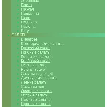
Отбивные
Паста
Паэлья
Пельмени
Плов
Подлива
Полента
Рагу
САЛАТЫ
Винегрет
Вегетарианские салаты
Греческий салат
Грибные салаты
Корейские салаты
Крабовый салат
Мясной салат
Рыбный салат
Салаты с курицей
Диетические салаты
Летние салаты
Салат из яиц
Овощные салаты
Острые салаты
Постные салаты
Простые салаты