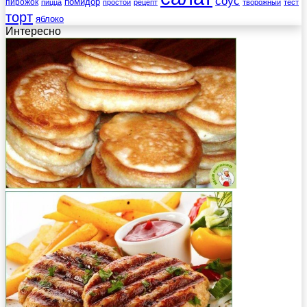
соус
помидор
пирожок
пицца
простой
рецепт
творожный
тест
торт
яблоко
Интересно