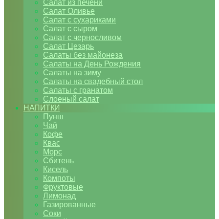
Салат из печени
Салат Оливье
Салат с сухариками
Салат с сыром
Салат с черносливом
Салат Цезарь
Салаты без майонеза
Салаты на День Рождения
Салаты на зиму
Салаты на свадебный стол
Салаты с гранатом
Слоеный салат
НАПИТКИ
Пунш
Чай
Кофе
Квас
Морс
Сбитень
Кисель
Компоты
Фруктовые
Лимонад
Газированные
Соки