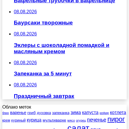
Вафельные трубочки в вафельнице
08.08.2026
Баурсаки творожные
08.08.2026
Эклеры с шоколадной помадкой и
масляным кремом
08.08.2026
Запеканка за 5 минут
08.08.2026
Праздничный завтрак
Облако меток
зима
котлета
варенье
капуста
гриб
духовка
запеканка
блин
кефир
пирог
печенье
курица
мультиварке
куриный
крем
мясо
огурец
салат