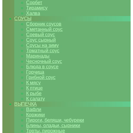
Сорбет
Тирамису
Халва
СОУСЫ
Сборник соусов
Сметанный соус
Соевый соус
Соус сырный
Соусы на зиму
Томатный соус
Маринады
Чесночный соус
Блюда в соусе
Горчица
Грибной соус
К мясу
К птице
К рыбе
К салату
ВЫПЕЧКА
Вафли
Коржики
Пироги, беляши, чебуреки
Блины, оладьи, сырники
Торты, пирожные