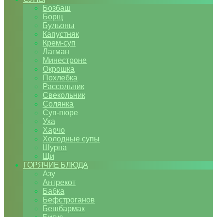
Бозбаш
Борщ
Бульоны
Капустняк
Крем-суп
Лагман
Минестроне
Окрошка
Похлебка
Рассольник
Свекольник
Солянка
Суп-пюре
Уха
Харчо
Холодные супы
Шурпа
Щи
ГОРЯЧИЕ БЛЮДА
Азу
Антрекот
Бабка
Бефстроганов
Бешбармак