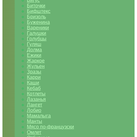
Бигус
Биточки
Бифштекс
Бризоль
Буженина
Вареники
Галушки
Голубцы
Гуляш
Долма
Ежики
Жаркое
Жульен
Зразы
Карри
Каши
Кебаб
Котлеты
Лазанья
Лангет
Лобио
Мамалыга
Манты
Мясо по-французски
Омлет