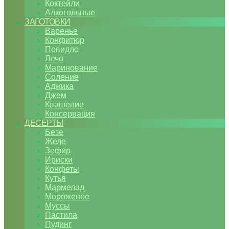
Коктейли
Алкогольные
ЗАГОТОВКИ
Варенье
Конфитюр
Повидло
Лечо
Маринование
Соление
Аджика
Джем
Квашение
Консервация
ДЕСЕРТЫ
Безе
Желе
Зефир
Ириски
Конфеты
Кутья
Мармелад
Мороженое
Муссы
Пастила
Пудинг