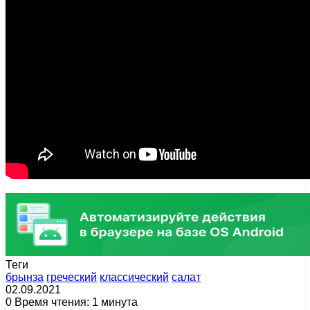
Теги
брынза
греческий
классический
салат
02.09.2021
0
Время чтения: 1 минута