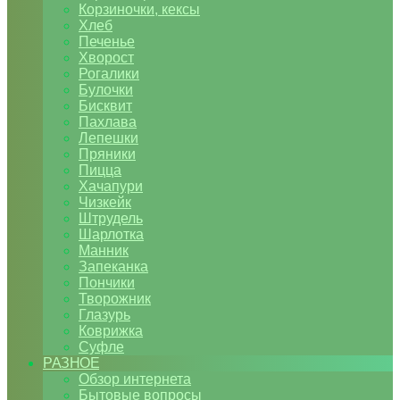
Корзиночки, кексы
Хлеб
Печенье
Хворост
Рогалики
Булочки
Бисквит
Пахлава
Лепешки
Пряники
Пицца
Хачапури
Чизкейк
Штрудель
Шарлотка
Манник
Запеканка
Пончики
Творожник
Глазурь
Коврижка
Суфле
РАЗНОЕ
Обзор интернета
Бытовые вопросы