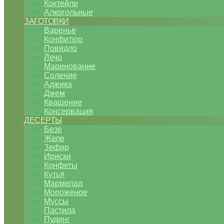
Коктейли
Алкогольные
ЗАГОТОВКИ
Варенье
Конфитюр
Повидло
Лечо
Маринование
Соление
Аджика
Джем
Квашение
Консервация
ДЕСЕРТЫ
Безе
Желе
Зефир
Ириски
Конфеты
Кутья
Мармелад
Мороженое
Муссы
Пастила
Пудинг