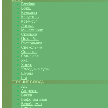
Бозбаш
Борщ
Бульоны
Капустняк
Крем-суп
Лагман
Минестроне
Окрошка
Похлебка
Рассольник
Свекольник
Солянка
Суп-пюре
Уха
Харчо
Холодные супы
Шурпа
Щи
ГОРЯЧИЕ БЛЮДА
Азу
Антрекот
Бабка
Бефстроганов
Бешбармак