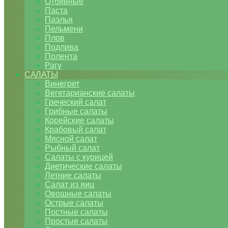
Отбивные
Паста
Паэлья
Пельмени
Плов
Подлива
Полента
Рагу
САЛАТЫ
Винегрет
Вегетарианские салаты
Греческий салат
Грибные салаты
Корейские салаты
Крабовый салат
Мясной салат
Рыбный салат
Салаты с курицей
Диетические салаты
Летние салаты
Салат из яиц
Овощные салаты
Острые салаты
Постные салаты
Простые салаты