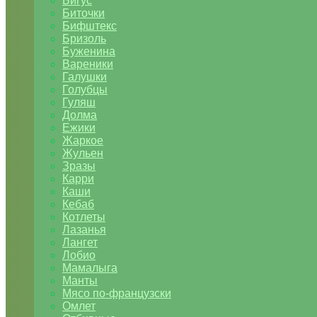
Бигус
Биточки
Бифштекс
Бризоль
Буженина
Вареники
Галушки
Голубцы
Гуляш
Долма
Ежики
Жаркое
Жульен
Зразы
Карри
Каши
Кебаб
Котлеты
Лазанья
Лангет
Лобио
Мамалыга
Манты
Мясо по-французски
Омлет