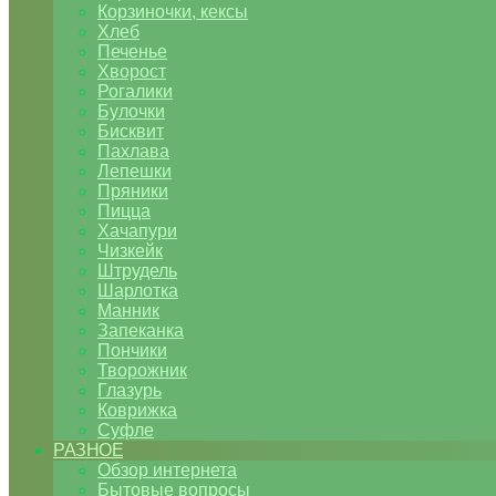
Корзиночки, кексы
Хлеб
Печенье
Хворост
Рогалики
Булочки
Бисквит
Пахлава
Лепешки
Пряники
Пицца
Хачапури
Чизкейк
Штрудель
Шарлотка
Манник
Запеканка
Пончики
Творожник
Глазурь
Коврижка
Суфле
РАЗНОЕ
Обзор интернета
Бытовые вопросы