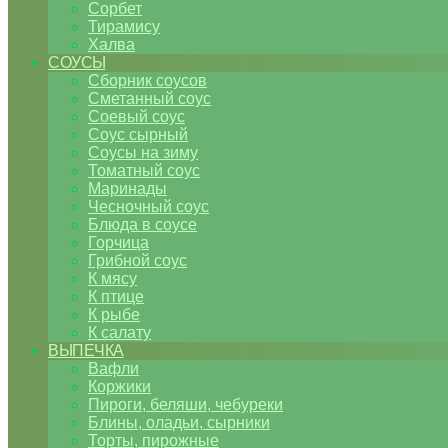
Сорбет
Тирамису
Халва
СОУСЫ
Сборник соусов
Сметанный соус
Соевый соус
Соус сырный
Соусы на зиму
Томатный соус
Маринады
Чесночный соус
Блюда в соусе
Горчица
Грибной соус
К мясу
К птице
К рыбе
К салату
ВЫПЕЧКА
Вафли
Коржики
Пироги, беляши, чебуреки
Блины, оладьи, сырники
Торты, пирожные