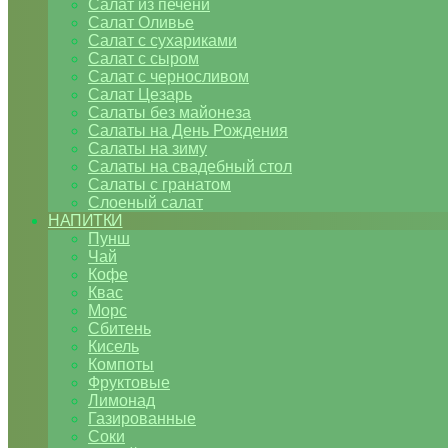
Салат из печени
Салат Оливье
Салат с сухариками
Салат с сыром
Салат с черносливом
Салат Цезарь
Салаты без майонеза
Салаты на День Рождения
Салаты на зиму
Салаты на свадебный стол
Салаты с гранатом
Слоеный салат
НАПИТКИ
Пунш
Чай
Кофе
Квас
Морс
Сбитень
Кисель
Компоты
Фруктовые
Лимонад
Газированные
Соки