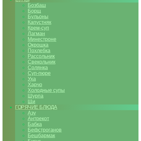
Бозбаш
Борщ
Бульоны
Капустняк
Крем-суп
Лагман
Минестроне
Окрошка
Похлебка
Рассольник
Свекольник
Солянка
Суп-пюре
Уха
Харчо
Холодные супы
Шурпа
Щи
ГОРЯЧИЕ БЛЮДА
Азу
Антрекот
Бабка
Бефстроганов
Бешбармак