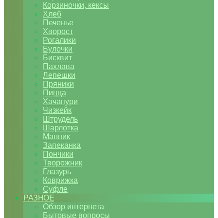
Корзиночки, кексы
Хлеб
Печенье
Хворост
Рогалики
Булочки
Бисквит
Пахлава
Лепешки
Пряники
Пицца
Хачапури
Чизкейк
Штрудель
Шарлотка
Манник
Запеканка
Пончики
Творожник
Глазурь
Коврижка
Суфле
РАЗНОЕ
Обзор интернета
Бытовые вопросы