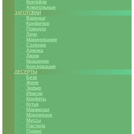
Коктейли
Алкогольные
ЗАГОТОВКИ
Варенье
Конфитюр
Повидло
Лечо
Маринование
Соление
Аджика
Джем
Квашение
Консервация
ДЕСЕРТЫ
Безе
Желе
Зефир
Ириски
Конфеты
Кутья
Мармелад
Мороженое
Муссы
Пастила
Пудинг