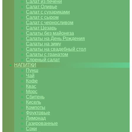
Салат из печени
Салат Оливье
Салат с сухариками
Салат с сыром
Салат с черносливом
Салат Цезарь
Салаты без майонеза
Салаты на День Рождения
Салаты на зиму
Салаты на свадебный стол
Салаты с гранатом
Слоеный салат
НАПИТКИ
Пунш
Чай
Кофе
Квас
Морс
Сбитень
Кисель
Компоты
Фруктовые
Лимонад
Газированные
Соки