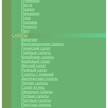
Отбивные
Паста
Паэлья
Пельмени
Плов
Подлива
Полента
Рагу
САЛАТЫ
Винегрет
Вегетарианские салаты
Греческий салат
Грибные салаты
Корейские салаты
Крабовый салат
Мясной салат
Рыбный салат
Салаты с курицей
Диетические салаты
Летние салаты
Салат из яиц
Овощные салаты
Острые салаты
Постные салаты
Простые салаты