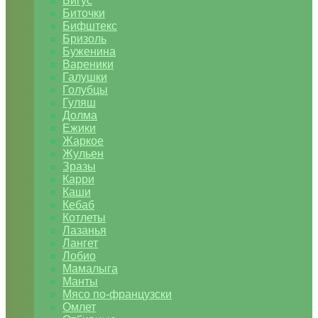
Бигус
Биточки
Бифштекс
Бризоль
Буженина
Вареники
Галушки
Голубцы
Гуляш
Долма
Ежики
Жаркое
Жульен
Зразы
Карри
Каши
Кебаб
Котлеты
Лазанья
Лангет
Лобио
Мамалыга
Манты
Мясо по-французски
Омлет