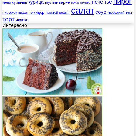
пирог
печенье
курица
мультиварке
куриный
крем
мясо
огурец
салат
соус
помидор
пирожок
пицца
простой
рецепт
творожный
тест
торт
яблоко
Интересно