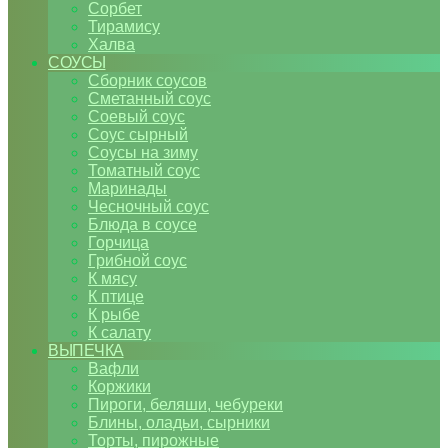
Сорбет
Тирамису
Халва
СОУСЫ
Сборник соусов
Сметанный соус
Соевый соус
Соус сырный
Соусы на зиму
Томатный соус
Маринады
Чесночный соус
Блюда в соусе
Горчица
Грибной соус
К мясу
К птице
К рыбе
К салату
ВЫПЕЧКА
Вафли
Коржики
Пироги, беляши, чебуреки
Блины, оладьи, сырники
Торты, пирожные