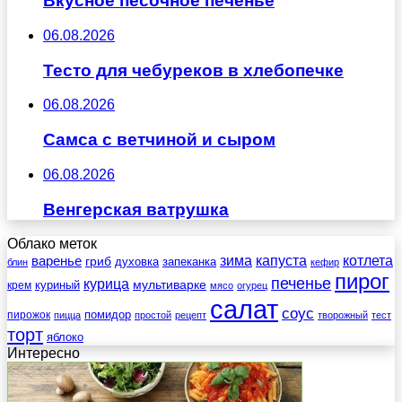
Вкусное песочное печенье
06.08.2026
Тесто для чебуреков в хлебопечке
06.08.2026
Самса с ветчиной и сыром
06.08.2026
Венгерская ватрушка
Облако меток
зима
котлета
варенье
капуста
гриб
духовка
запеканка
блин
кефир
пирог
печенье
курица
мультиварке
куриный
крем
мясо
огурец
салат
соус
помидор
пирожок
пицца
простой
рецепт
творожный
тест
торт
яблоко
Интересно