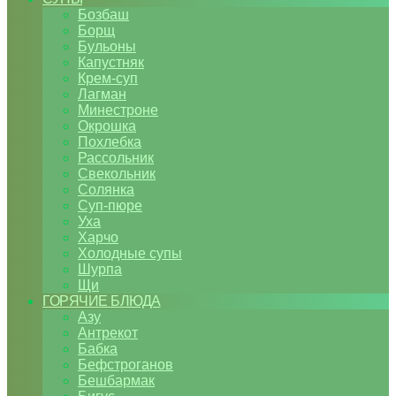
Бозбаш
Борщ
Бульоны
Капустняк
Крем-суп
Лагман
Минестроне
Окрошка
Похлебка
Рассольник
Свекольник
Солянка
Суп-пюре
Уха
Харчо
Холодные супы
Шурпа
Щи
ГОРЯЧИЕ БЛЮДА
Азу
Антрекот
Бабка
Бефстроганов
Бешбармак