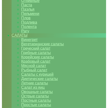
Отбивные
Паста
Паэлья
Пельмени
Плов
Подлива
Полента
Рагу
САЛАТЫ
Винегрет
Вегетарианские салаты
Греческий салат
Грибные салаты
Корейские салаты
Крабовый салат
Мясной салат
Рыбный салат
Салаты с курицей
Диетические салаты
Летние салаты
Салат из яиц
Овощные салаты
Острые салаты
Постные салаты
Простые салаты