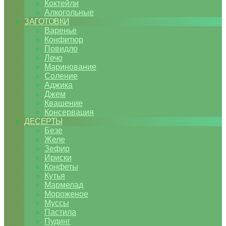
Коктейли
Алкогольные
ЗАГОТОВКИ
Варенье
Конфитюр
Повидло
Лечо
Маринование
Соление
Аджика
Джем
Квашение
Консервация
ДЕСЕРТЫ
Безе
Желе
Зефир
Ириски
Конфеты
Кутья
Мармелад
Мороженое
Муссы
Пастила
Пудинг