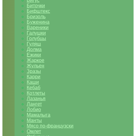
Бигус
Биточки
Бифштекс
Бризоль
Буженина
Вареники
Галушки
Голубцы
Гуляш
Долма
Ежики
Жаркое
Жульен
Зразы
Карри
Каши
Кебаб
Котлеты
Лазанья
Лангет
Лобио
Мамалыга
Манты
Мясо по-французски
Омлет