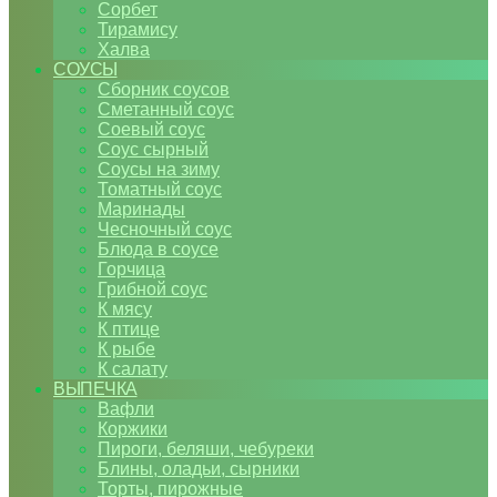
Сорбет
Тирамису
Халва
СОУСЫ
Сборник соусов
Сметанный соус
Соевый соус
Соус сырный
Соусы на зиму
Томатный соус
Маринады
Чесночный соус
Блюда в соусе
Горчица
Грибной соус
К мясу
К птице
К рыбе
К салату
ВЫПЕЧКА
Вафли
Коржики
Пироги, беляши, чебуреки
Блины, оладьи, сырники
Торты, пирожные