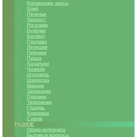
Корзиночки, кексы
Хлеб
Печенье
Хворост
Рогалики
Булочки
Бисквит
Пахлава
Лепешки
Пряники
Пицца
Хачапури
Чизкейк
Штрудель
Шарлотка
Манник
Запеканка
Пончики
Творожник
Глазурь
Коврижка
Суфле
РАЗНОЕ
Обзор интернета
Бытовые вопросы