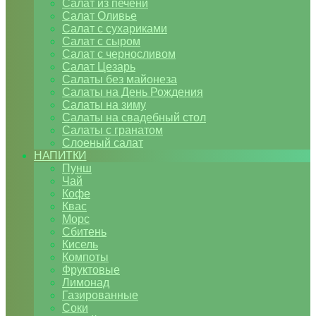
Салат из печени
Салат Оливье
Салат с сухариками
Салат с сыром
Салат с черносливом
Салат Цезарь
Салаты без майонеза
Салаты на День Рождения
Салаты на зиму
Салаты на свадебный стол
Салаты с гранатом
Слоеный салат
НАПИТКИ
Пунш
Чай
Кофе
Квас
Морс
Сбитень
Кисель
Компоты
Фруктовые
Лимонад
Газированные
Соки